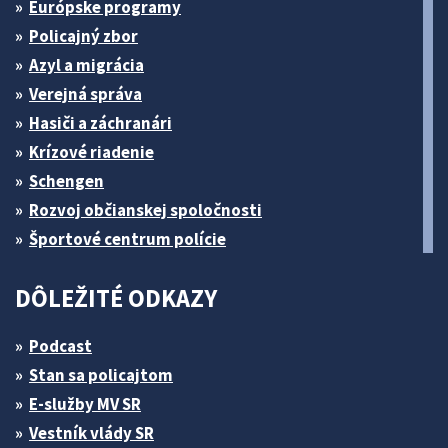
Európske programy
Policajný zbor
Azyl a migrácia
Verejná správa
Hasiči a záchranári
Krízové riadenie
Schengen
Rozvoj občianskej spoločnosti
Športové centrum polície
DÔLEŽITÉ ODKAZY
Podcast
Stan sa policajtom
E-služby MV SR
Vestník vlády SR