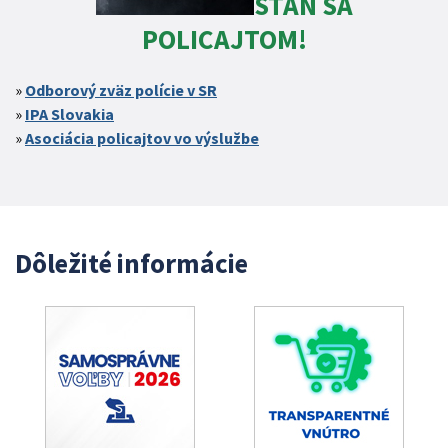
STAŇ SA
POLICAJTOM!
Odborový zväz polície v SR
IPA Slovakia
Asociácia policajtov vo výslužbe
Dôležité informácie