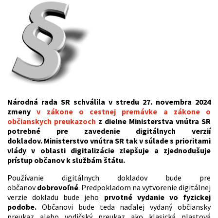
Národná rada SR schválila v stredu 27. novembra 2024
zmeny
v zákone o cestnej premávke a zákone o
občianskych preukazoch
z dielne Ministerstva vnútra SR
potrebné pre zavedenie digitálnych verzií
dokladov. Ministerstvo vnútra SR tak v súlade s prioritami
vlády v oblasti digitalizácie zlepšuje a zjednodušuje
prístup občanov k službám štátu.
Používanie digitálnych dokladov bude pre
občanov
dobrovoľné
. Predpokladom na vytvorenie digitálnej
verzie dokladu bude jeho
prvotné vydanie vo fyzickej
podobe.
Občanovi bude teda naďalej vydaný občiansky
preukaz alebo vodičský preukaz ako klasická plastová