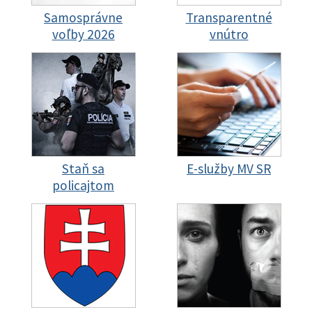
Samosprávne
Transparentné
voľby 2026
vnútro
Staň sa
E-služby MV SR
policajtom