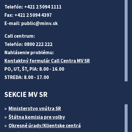
Telefón: +421 2 5094 1111
Fax: +421 2 5094 4397
E-mail:
public@minv
.sk
Call centrum:
Telefón: 0800 222 222
Nahlásenie problému:
Kontaktný formulár Call Centra MV SR
PO, UT, ŠT, PIA: 8.00 - 16.00
STREDA: 8.00 - 17.00
SEKCIE MV SR
Ministerstvo vnútra SR
Štátna komisia pre volby
Okresné úrady/Klientske centrá