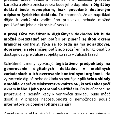
kartička a elektronická verzia bude jeho doplnkom.
Digitálny
doklad bude rovnopisom, inak povedané doslovným
odpisom fyzického dokladu.
To znamená, že ak napríklad
dôjde k zadržaniu vodičského preukazu, nebude možné
používať ani jeho elektronickú verziu.
V prvej fáze zavádzania digitálnych dokladov ich bude
možné predkladať len polícii pri plnení jej úloh
okrem
hraničnej kontroly, týka sa to teda najmä poriadkovej,
dopravnej a železničnej polície.
S rozšírením funkcionalít a
dostupnosti pre ďalšie subjekty sa ráta v ďalších fázach.
Schválené zmeny vytvárajú
legislatívne predpoklady na
generovanie digitálnych dokladov v mobilných
zariadeniach a ich overovanie kontrolnými orgánmi.
Na
vytvorenie digitálneho dokladu sa použije
aplikácia Doklady
v mobile v správe Ministerstva vnútra SR, ktorá zabezpečí
okrem iného i jeho potrebnú verifikáciu.
Do budúcnosti sa
pripravuje aj scenár, kedy k verifikácii dokladu bude môcť
dôjsť aj v prípade nedostupnosti či nemožnosti použiť
internetové pripojenie (offline scenár).
Zavádzanie elektronických preukazov je úzko prepojené s