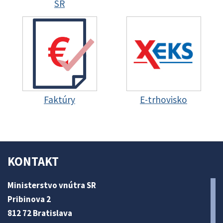
SR
Faktúry
E-trhovisko
KONTAKT
Ministerstvo vnútra SR
Pribinova 2
812 72 Bratislava