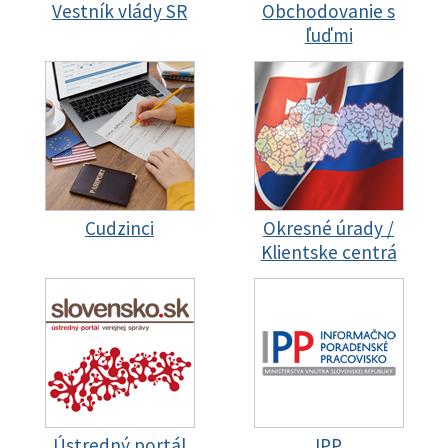
Vestník vlády SR
Obchodovanie s
ľuďmi
Cudzinci
Okresné úrady /
Klientske centrá
Ústredný portál
IPP