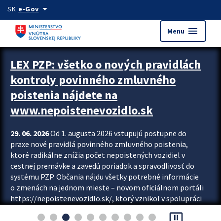
Preskocit na hlavný obsah
arrow_drop_down
SK
e-Gov
menu
Menu
Zastavit automatický posun upútavok
LEX PZP: všetko o nových pravidlách
kontroly povinného zmluvného
poistenia nájdete na
www.nepoistenevozidlo.sk
29. 06. 2026
Od 1. augusta 2026 vstupujú postupne do
praxe nové pravidlá povinného zmluvného poistenia,
ktoré radikálne znížia počet nepoistených vozidiel v
cestnej premávke a zavedú poriadok a spravodlivosť do
systému PZP. Občania nájdu všetky potrebné informácie
o zmenách na jednom mieste – novom oficiálnom portáli
https://nepoistenevozidlo.sk/, ktorý vznikol v spolupráci
Slovenskej kancelárie poisťovateľov (SKP), Slovenskej
pause_presentation
asociácie poisťovní (SLASPO) a Ministerstva vnútra SR.