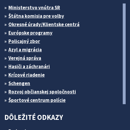
Ministerstvo vnútra SR
Štátna komisia pre volby
Okresné úrady/Klientske centrá
Európske programy
Policajný zbor
Azyl a migrácia
Verejná správa
Hasiči a záchranári
Krízové riadenie
Schengen
Rozvoj občianskej spoločnosti
Športové centrum polície
DÔLEŽITÉ ODKAZY