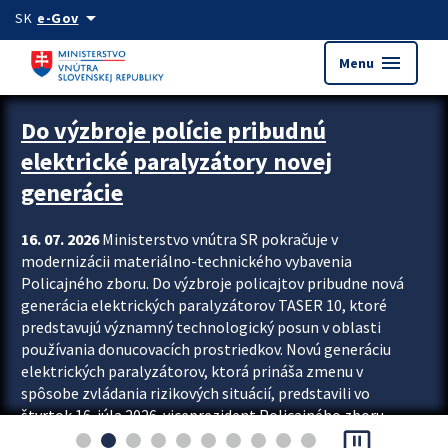
Preskocit na hlavný obsah
arrow_drop_down
SK
e-Gov
menu
Menu
Zastavit automatický posun upútavok
Do výzbroje polície pribudnú
elektrické paralyzátory novej
generácie
16. 07. 2026
Ministerstvo vnútra SR pokračuje v
modernizácii materiálno-technického vybavenia
Policajného zboru. Do výzbroje policajtov pribudne nová
generácia elektrických paralyzátorov TASER 10, ktoré
predstavujú významný technologický posun v oblasti
používania donucovacích prostriedkov. Novú generáciu
elektrických paralyzátorov, ktorá prináša zmenu v
spôsobe zvládania rizikových situácií, predstavili vo
štvrtok 16. júla 2026 viceprezident Policajného zboru
pause_presentation
Rastislav Polakovič a riaditeľ odboru výcviku...