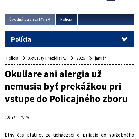
Viac
Úvodná stránka MV SR
Polícia
Polícia
Polícia
Aktuality Prezídia PZ
2026
január
Okuliare ani alergia už
nemusia byť prekážkou pri
vstupe do Policajného zboru
28. 01. 2026
Dlhý čas platilo, že uchádzači o prijatie do služobného