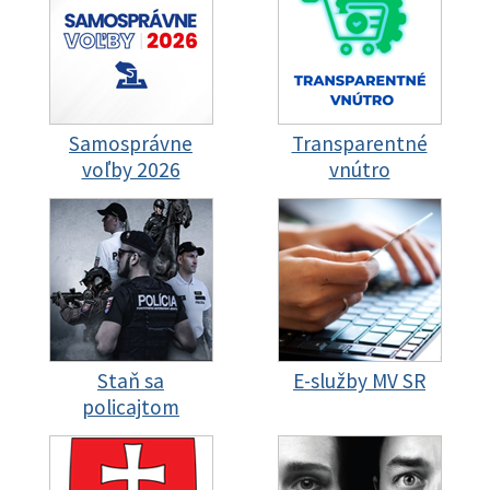
Samosprávne
Transparentné
voľby 2026
vnútro
Staň sa
E-služby MV SR
policajtom