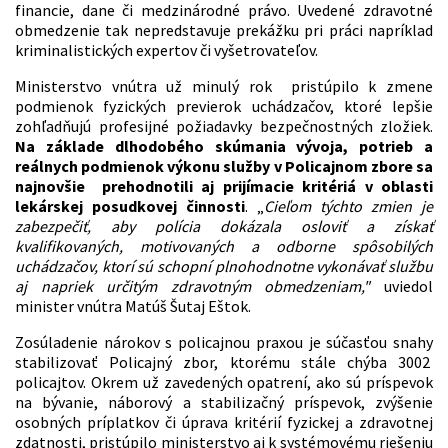
financie, dane či medzinárodné právo. Uvedené zdravotné
obmedzenie tak nepredstavuje prekážku pri práci napríklad
kriminalistických expertov či vyšetrovateľov.
Ministerstvo vnútra už minulý rok pristúpilo k zmene
podmienok fyzických previerok uchádzačov, ktoré lepšie
zohľadňujú profesijné požiadavky bezpečnostných zložiek.
Na základe dlhodobého skúmania vývoja, potrieb a
reálnych podmienok výkonu služby v Policajnom zbore sa
najnovšie prehodnotili aj prijímacie kritériá v oblasti
lekárskej posudkovej činnosti
. „
Cieľom týchto zmien je
zabezpečiť, aby polícia dokázala osloviť a získať
kvalifikovaných, motivovaných a odborne spôsobilých
uchádzačov, ktorí sú schopní plnohodnotne vykonávať službu
aj napriek určitým zdravotným obmedzeniam,"
uviedol
minister vnútra Matúš Šutaj Eštok.
Zosúladenie nárokov s policajnou praxou je súčasťou snahy
stabilizovať Policajný zbor, ktorému stále chýba 3002
policajtov. Okrem už zavedených opatrení, ako sú príspevok
na bývanie, náborový a stabilizačný príspevok, zvýšenie
osobných príplatkov či úprava kritérií fyzickej a zdravotnej
zdatnosti, pristúpilo ministerstvo aj k systémovému riešeniu