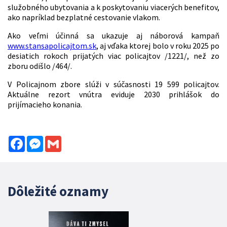
služobného ubytovania a k poskytovaniu viacerých benefitov,
ako napríklad bezplatné cestovanie vlakom.
Ako veľmi účinná sa ukazuje aj náborová kampaň
www.stansapolicajtom.sk
, aj vďaka ktorej bolo v roku 2025 po
desiatich rokoch prijatých viac policajtov /1221/, než zo
zboru odišlo /464/.
V Policajnom zbore slúži v súčasnosti 19 599 policajtov.
Aktuálne rezort vnútra eviduje 2030 prihlášok do
prijímacieho konania.
Facebook
Messenger
Gmail
Dôležité oznamy