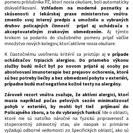
pomeru príslušníka PZ, ktorí nosia okuliare, boli automaticky
diskvalifikovaní.
Vzhľadom na moderné poznatky a
skúsenosti z lekárskej praxe ministerstvo vnútra
zmenilo svoj interný predpis a umožnilo u vybraných
druhov policajných činností prijať aj uchádzača s
akceptovateľným zrakovým obmedzením.
Aj týmto
krokom sa podarilo do služobného pomeru prijať väčšie
množstvo nových kolegov, ktorí aktívne nosia okuliare.
K čiastočnému uvoľneniu kritérií sa pristúpi aj
v prípade
uchádzačov trpiacich alergiou. Do priameho výkonu
služby budú môcť byť po novom prijaté aj osoby po
absolvovaní imunoterapie bez prejavov ochorenia, ktoré
sú bez potreby liečby a bez obmedzení pobytu v exteriéri,
prípadne budú mať negatívne kožné testy na alergény.
Zároveň rezort vnútra zvažuje, že aktívni alergici, ktorí
musia napríklad počas peľových sezón minimalizovať
pohyb v exteriéri, by mohli byť tiež prijímaní do
Policajného zboru, a to do vybraných funkcií
. Ide o oblasti,
ktoré nie sú natoľko náročné na fyzickú pripravenosť a
stopercentný zdravotný stav, ale naopak si primárne
vyžadujú odborné vedomosti zo špecifických oblastí, ako sú