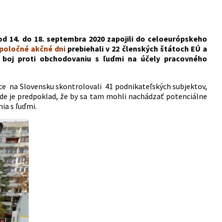
 od 14. do 18. septembra 2020 zapojili do celoeurópskeho
Spoločné akčné dni
prebiehali v 22 členských štátoch EÚ a
a boj proti obchodovaniu s ľuďmi na účely pracovného
áce na Slovensku skontrolovali 41 podnikateľských subjektov,
 kde je predpoklad, že by sa tam mohli nachádzať potenciálne
ia s ľuďmi.