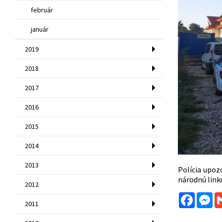
február
január
2019
2018
2017
2016
2015
2014
2013
Polícia upoz
národnú link
2012
Facebo
Me
2011