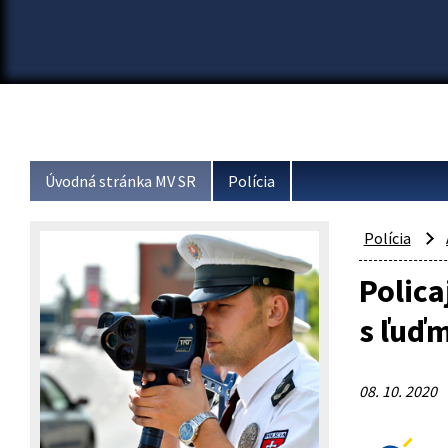
Úvodná stránka MV SR
Polícia
Polícia
Polica
s ľuďm
08. 10. 2020