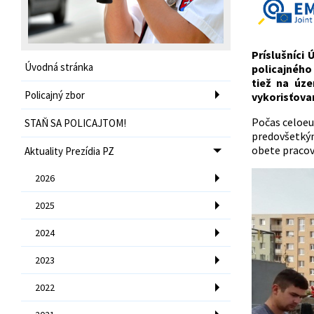
Príslušníci
Úvodná stránka
policajného
tiež na úz
Policajný zbor
vykorisťova
Počas celoeu
STAŇ SA POLICAJTOM!
predovšetký
obete pracov
Aktuality Prezídia PZ
2026
2025
2024
2023
2022