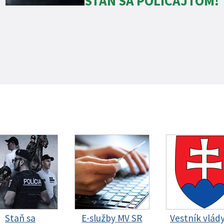
STAŇ SA POLICAJTOM!
Staň sa
E-služby MV SR
Vestník vlád