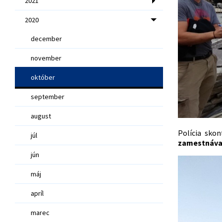
2021
2020
december
november
október
september
august
Polícia sko
júl
zamestnáva
jún
máj
apríl
marec