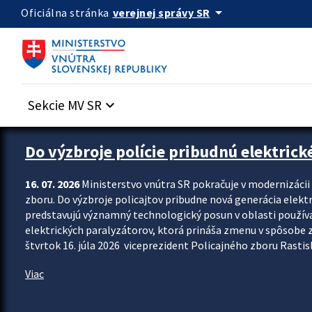
Preskocit na hlavný obsah
arrow_drop_down
verejnej správy SR
Oficiálna stránka
Sekcie MV SR
keyboard_arrow_down
Zastavit automatický posun upútavok
Do výzbroje polície pribudnú elektrick
16. 07. 2026
Ministerstvo vnútra SR pokračuje v modernizáci
zboru. Do výzbroje policajtov pribudne nová generácia elekt
predstavujú významný technologický posun v oblasti použív
elektrických paralyzátorov, ktorá prináša zmenu v spôsobe zvl
štvrtok 16. júla 2026 viceprezident Policajného zboru Rastisla
Viac