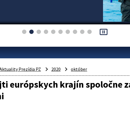
pause_presentation
Aktuality Prezídia PZ
2020
október
jti európskych krajín spoločne 
i