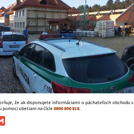
orňuje, že ak disponujete informáciami o páchateľoch obchodu 
u pomoci obetiam na čísle
0800 800 818.
ok
ssenger
Gmail