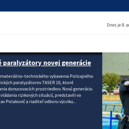
Dnes je 8. 
é paralyzátory novej generácie
i materiálno-technického vybavenia Policajného
rických paralyzátorov TASER 10, ktoré
ania donucovacích prostriedkov. Novú generáciu
ádania rizikových situácií, predstavili vo
v Polakovič a riaditeľ odboru výcviku...