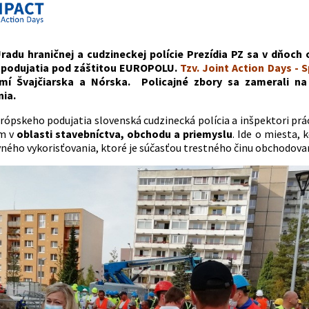
 Úradu hraničnej a cudzineckej polície Prezídia PZ sa v dňoch
 podujatia pod záštitou EUROPOLU.
Tzv. Joint Action Days - 
emí Švajčiarska a Nórska. Policajné zbory sa zamerali n
nia.
rópskeho podujatia slovenská cudzinecká polícia a inšpektori pr
m v
oblasti stavebníctva, obchodu a priemyslu
. Ide o miesta,
ného vykorisťovania, ktoré je súčasťou trestného činu obchodovan