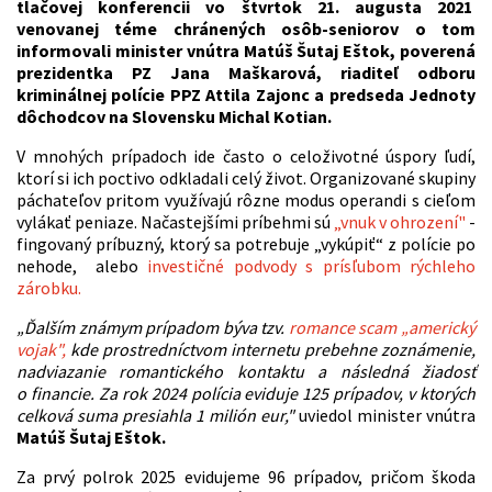
tlačovej konferencii vo štvrtok 21. augusta 2021
venovanej téme chránených osôb-seniorov o tom
informovali minister vnútra Matúš Šutaj Eštok, poverená
prezidentka PZ Jana Maškarová, riaditeľ odboru
kriminálnej polície PPZ Attila Zajonc a predseda Jednoty
dôchodcov na Slovensku Michal Kotian.
V mnohých prípadoch ide často o celoživotné úspory ľudí,
ktorí si ich poctivo odkladali celý život. Organizované skupiny
páchateľov pritom využívajú rôzne modus operandi s cieľom
vylákať peniaze. Načastejšími príbehmi sú
„vnuk v ohrození"
-
fingovaný príbuzný, ktorý sa potrebuje „vykúpiť“ z polície po
nehode, alebo
investičné podvody s prísľubom rýchleho
zárobku.
„Ďalším známym prípadom býva tzv.
romance scam „americký
vojak",
kde prostredníctvom internetu prebehne zoznámenie,
nadviazanie romantického kontaktu a následná žiadosť
o financie. Za rok 2024 polícia eviduje 125 prípadov, v ktorých
celková suma presiahla 1 milión eur,"
uviedol minister vnútra
Matúš Šutaj Eštok.
Za prvý polrok 2025 evidujeme 96 prípadov, pričom škoda