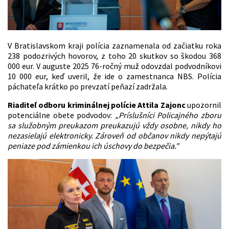
V Bratislavskom kraji polícia zaznamenala od začiatku roka
238 podozrivých hovorov, z toho 20 skutkov so škodou 368
000 eur. V auguste 2025 76-ročný muž odovzdal podvodníkovi
10 000 eur, keď uveril, že ide o zamestnanca NBS. Polícia
páchateľa krátko po prevzatí peňazí zadržala.
Riaditeľ odboru kriminálnej polície
Attila Zajonc
upozornil
potenciálne obete podvodov:
„Príslušníci Policajného zboru
sa služobným preukazom preukazujú vždy osobne, nikdy ho
nezasielajú elektronicky. Zároveň od občanov nikdy nepýtajú
peniaze pod zámienkou ich úschovy do bezpečia."