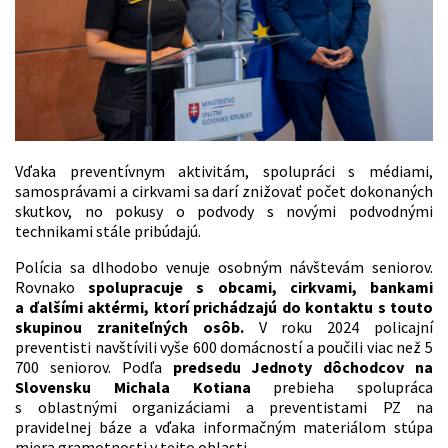
Vďaka preventívnym aktivitám, spolupráci s médiami,
samosprávami a cirkvami sa darí znižovať počet dokonaných
skutkov, no pokusy o podvody s novými podvodnými
technikami stále pribúdajú.
Polícia sa dlhodobo venuje osobným návštevám seniorov.
Rovnako
spolupracuje s obcami, cirkvami, bankami
a ďalšími aktérmi, ktorí prichádzajú do kontaktu s touto
skupinou zraniteľných osôb.
V roku 2024 policajní
preventisti navštívili vyše 600 domácností a poučili viac než 5
700 seniorov. Podľa
predsedu Jednoty dôchodcov na
Slovensku Michala Kotiana
prebieha spolupráca
s oblastnými organizáciami a preventistami PZ na
pravidelnej báze a vďaka informačným materiálom stúpa
miera gramotnosti v tejto oblasti.