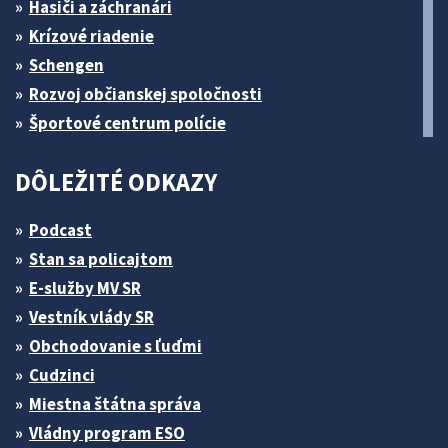
Hasiči a záchranári
Krízové riadenie
Schengen
Rozvoj občianskej spoločnosti
Športové centrum polície
DÔLEŽITÉ ODKAZY
Podcast
Stan sa policajtom
E-služby MV SR
Vestník vlády SR
Obchodovanie s ľuďmi
Cudzinci
Miestna štátna správa
Vládny program ESO