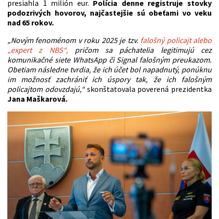
presiahla 1 milión eur.
Polícia denne registruje stovky
podozrivých hovorov, najčastejšie sú obeťami vo veku
nad 65 rokov.
„Novým fenoménom v roku 2025 je tzv.
falošný policajt alebo
„expert z NBS“,
pričom sa páchatelia legitimujú cez
komunikačné siete WhatsApp či Signal falošným preukazom.
Obetiam následne tvrdia, že ich účet bol napadnutý, ponúknu
im možnosť zachrániť ich úspory tak, že ich falošným
policajtom odovzdajú,“
skonštatovala poverená prezidentka
Jana Maškarová.