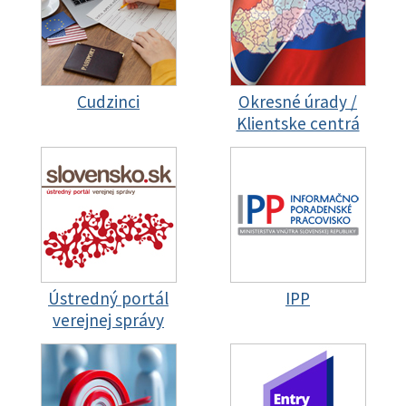
Cudzinci
Okresné úrady /
Klientske centrá
Ústredný portál
IPP
verejnej správy