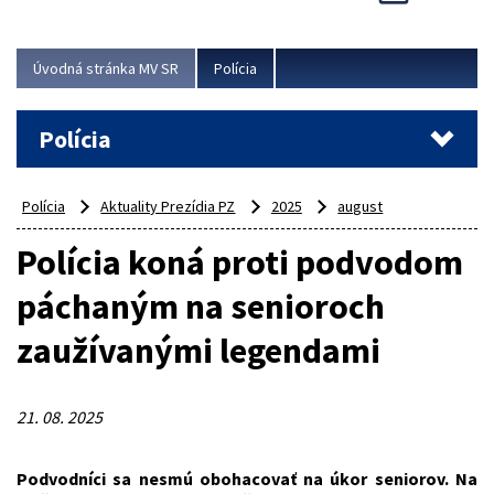
Viac
Úvodná stránka MV SR
Polícia
Polícia
Polícia
Aktuality Prezídia PZ
2025
august
Polícia koná proti podvodom
páchaným na senioroch
zaužívanými legendami
21. 08. 2025
Podvodníci sa nesmú obohacovať na úkor seniorov. Na