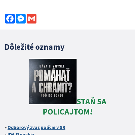
Facebook
Messenger
Gmail
Dôležité oznamy
STAŇ SA
POLICAJTOM!
Odborový zväz polície v SR
IPA Slovakia