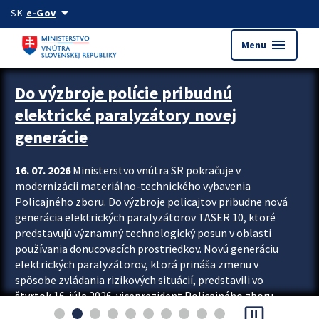
Preskocit na hlavný obsah
arrow_drop_down
SK
e-Gov
menu
Menu
Zastavit automatický posun upútavok
Do výzbroje polície pribudnú
elektrické paralyzátory novej
generácie
16. 07. 2026
Ministerstvo vnútra SR pokračuje v
modernizácii materiálno-technického vybavenia
Policajného zboru. Do výzbroje policajtov pribudne nová
generácia elektrických paralyzátorov TASER 10, ktoré
predstavujú významný technologický posun v oblasti
používania donucovacích prostriedkov. Novú generáciu
elektrických paralyzátorov, ktorá prináša zmenu v
spôsobe zvládania rizikových situácií, predstavili vo
štvrtok 16. júla 2026 viceprezident Policajného zboru
pause_presentation
Rastislav Polakovič a riaditeľ odboru výcviku...