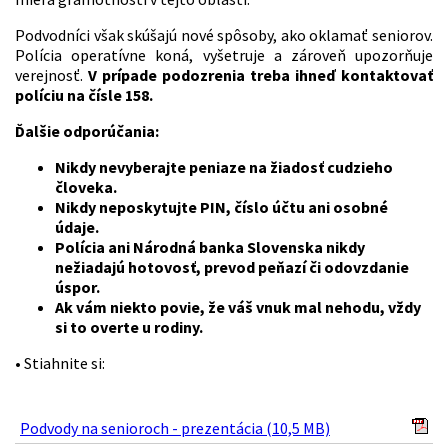
Podvodníci však skúšajú nové spôsoby, ako oklamať seniorov.
Polícia operatívne koná, vyšetruje a zároveň upozorňuje
verejnosť.
V prípade podozrenia treba ihneď kontaktovať
políciu na čísle 158.
Ďalšie odporúčania:
Nikdy nevyberajte peniaze na žiadosť cudzieho
človeka.
Nikdy neposkytujte PIN, číslo účtu ani osobné
údaje.
Polícia ani Národná banka Slovenska nikdy
nežiadajú hotovosť, prevod peňazí či odovzdanie
úspor.
Ak vám niekto povie, že váš vnuk mal nehodu, vždy
si to overte u rodiny.
• Stiahnite si:
Podvody na senioroch - prezentácia (10,5 MB)