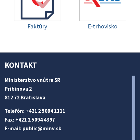
Faktúry
E-trhovisko
KONTAKT
Ministerstvo vnútra SR
Pribinova 2
812 72 Bratislava
Telefón: +421 2 5094 1111
Fax: +421 2 5094 4397
E-mail:
public@minv
.sk