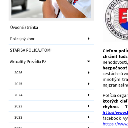
Úvodná stránka
Policajný zbor
STAŇ SA POLICAJTOM!
Cieľom polí
chrániť ľud
Aktuality Prezídia PZ
nehodovosti
bezpečnosť 
2026
cestách sú vo
mnohým tragé
2025
najzraniteľn
2024
Polícia orga
ktorých cie
2023
chybou. 
http://www.
2022
facebook vy
https://www