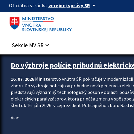
Preskocit na hlavný obsah
arrow_drop_down
verejnej správy SR
Oficiálna stránka
Sekcie MV SR
keyboard_arrow_down
Zastavit automatický posun upútavok
Do výzbroje polície pribudnú elektrick
16. 07. 2026
Ministerstvo vnútra SR pokračuje v modernizáci
zboru. Do výzbroje policajtov pribudne nová generácia elekt
predstavujú významný technologický posun v oblasti použív
elektrických paralyzátorov, ktorá prináša zmenu v spôsobe zvl
štvrtok 16. júla 2026 viceprezident Policajného zboru Rastisla
Viac