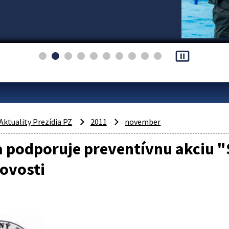
pause_presentation
Aktuality Prezídia PZ
2011
november
a podporuje preventívnu akciu 
ovosti