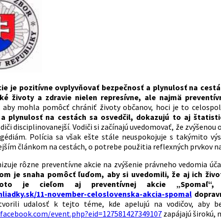
cie je pozitívne ovplyvňovať bezpečnosť a plynulosť na cest
ské životy a zdravie nielen represívne, ale najmä preventív
, aby mohla pomôcť chrániť životy občanov, hoci je to celosp
a plynulosť na cestách sa osvedčil, dokazujú to aj štatist
diči disciplinovanejší. Vodiči si začínajú uvedomovať, že zvýšeno
diám. Polícia sa však ešte stále neuspokojuje s takýmito výsl
ejším článkom na cestách, o potrebe použitia reflexných prvkov na
nizuje rôzne preventívne akcie na zvýšenie právneho vedomia úč
ľom je snaha pomôcť ľuďom, aby si uvedomili, že aj ich živ
Toto je cieľom aj preventívnej akcie „Spomaľ“,
hliadky.sk/11-november-celoslovenska-akcia-spomal
dopravn
tvorili udalosť k tejto téme, kde apelujú na vodičov, aby 
.facebook.com/event.php?eid=127581427349107
zapájajú širokú, 