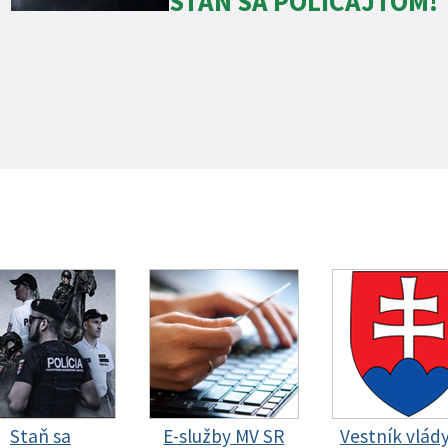
STAŇ SA POLICAJTOM!
Staň sa
E-služby MV SR
Vestník vlád