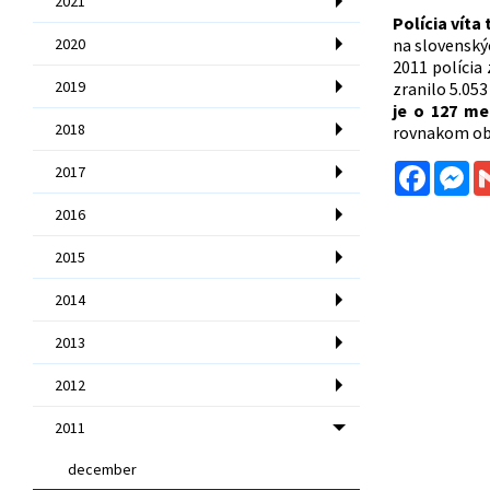
2021
Polícia vít
2020
na slovenský
2011 polícia
2019
zranilo 5.05
je o 127 m
2018
rovnakom obd
Facebo
Me
2017
2016
2015
2014
2013
2012
2011
december