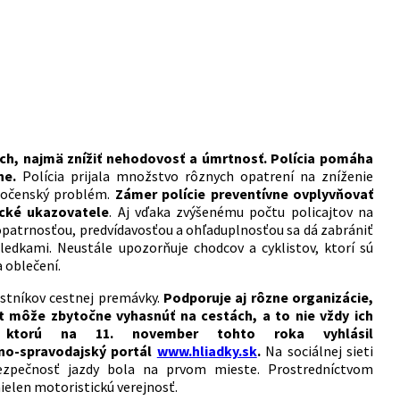
ách, najmä znížiť nehodovosť a úmrtnosť. Polícia pomáha
ne.
Polícia prijala množstvo rôznych opatrení na zníženie
oločenský problém.
Zámer polície preventívne ovplyvňovať
ické ukazovatele
. Aj vďaka zvýšenému počtu policajtov na
u opatrnosťou, predvídavosťou a ohľaduplnosťou sa dá zabrániť
edkami. Neustále upozorňuje chodcov a cyklistov, ktorí sú
 oblečení.
astníkov cestnej premávky.
Podporuje aj rôzne organizácie,
ot môže zbytočne vyhasnúť na cestách, a to nie vždy ich
 ktorú na 11. november tohto roka vyhlásil
o-spravodajský portál
www.hliadky.sk
.
Na sociálnej sieti
bezpečnosť jazdy bola na prvom mieste. Prostredníctvom
nielen motoristickú verejnosť.