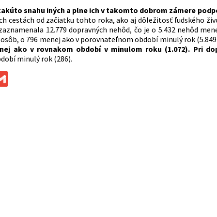
a takúto snahu iných a plne ich v takomto dobrom zámere podp
ch cestách od začiatku tohto roka, ako aj dôležitosť ľudského ži
 zaznamenala 12.779 dopravných nehôd, čo je o 5.432 nehôd men
3 osôb, o 796 menej ako v porovnateľnom období minulý rok (5.849
enej ako v rovnakom období v minulom roku (1.072). Pri d
obí minulý rok (286).
ok
ssenger
Gmail