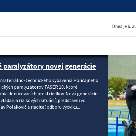
Dnes je 6. 
é paralyzátory novej generácie
i materiálno-technického vybavenia Policajného
rických paralyzátorov TASER 10, ktoré
ania donucovacích prostriedkov. Novú generáciu
ádania rizikových situácií, predstavili vo
v Polakovič a riaditeľ odboru výcviku...