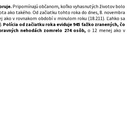
oruje.
Pripomínajú občanom, koľko vyhasnutých životov bolo
vota ako takého. Od začiatku tohto roka do dnes, 8. novembra
ej ako v rovnakom období v minulom roku (18.211). Ľahko sa
).
Polícia od začiatku roka eviduje 945 ťažko zranených, čo
opravných nehodách zomrelo 274 osôb,
o 12 menej ako v