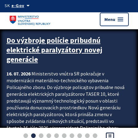
Preskocit na hlavný obsah
arrow_drop_down
SK
e-Gov
menu
Menu
Zastavit automatický posun upútavok
Do výzbroje polície pribudnú
elektrické paralyzátory novej
generácie
16. 07. 2026
Ministerstvo vnútra SR pokračuje v
modernizácii materiálno-technického vybavenia
Policajného zboru. Do výzbroje policajtov pribudne nová
generácia elektrických paralyzátorov TASER 10, ktoré
predstavujú významný technologický posun v oblasti
používania donucovacích prostriedkov. Novú generáciu
elektrických paralyzátorov, ktorá prináša zmenu v
spôsobe zvládania rizikových situácií, predstavili vo
štvrtok 16. júla 2026 viceprezident Policajného zboru
pause_presentation
Rastislav Polakovič a riaditeľ odboru výcviku...