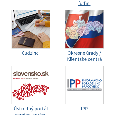
ľuďmi
Cudzinci
Okresné úrady /
Klientske centrá
Ústredný portál
IPP
verejnej správy