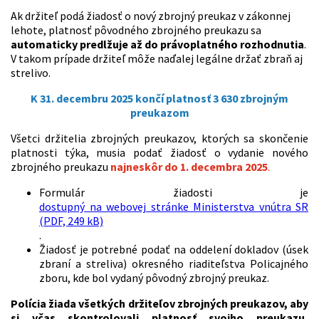
Ak držiteľ podá žiadosť o nový zbrojný preukaz v zákonnej
lehote, platnosť pôvodného zbrojného preukazu sa
automaticky predlžuje až do právoplatného rozhodnutia
.
V takom prípade držiteľ môže naďalej legálne držať zbraň aj
strelivo.
K 31. decembru 2025 končí platnosť 3 630 zbrojným
preukazom
Všetci držitelia zbrojných preukazov, ktorých sa skončenie
platnosti týka, musia podať žiadosť o vydanie nového
zbrojného preukazu
najneskôr do 1. decembra 2025
.
Formulár žiadosti je
dostupný na webovej stránke Ministerstva vnútra SR
(PDF, 249 kB)
.
Žiadosť je potrebné podať na oddelení dokladov (úsek
zbraní a streliva) okresného riaditeľstva Policajného
zboru, kde bol vydaný pôvodný zbrojný preukaz.
Polícia žiada všetkých držiteľov zbrojných preukazov, aby
si včas skontrolovali platnosť svojho preukazu,