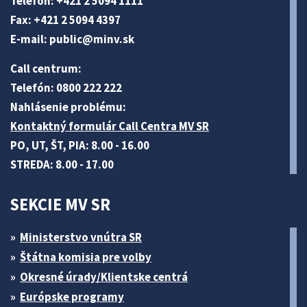
Telefón: +421 2 5094 1111
Fax: +421 2 5094 4397
E-mail:
public@minv
.sk
Call centrum:
Telefón: 0800 222 222
Nahlásenie problému:
Kontaktný formulár Call Centra MV SR
PO, UT, ŠT, PIA: 8.00 - 16.00
STREDA: 8.00 - 17.00
SEKCIE MV SR
Ministerstvo vnútra SR
Štátna komisia pre volby
Okresné úrady/Klientske centrá
Európske programy