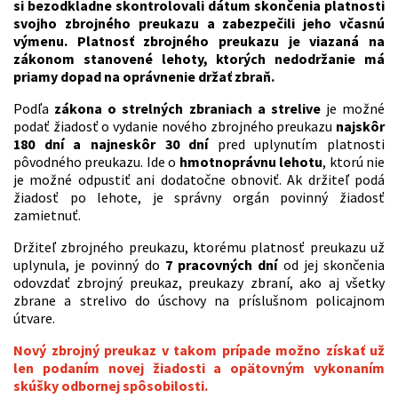
si bezodkladne skontrolovali dátum skončenia platnosti
svojho zbrojného preukazu a zabezpečili jeho včasnú
výmenu. Platnosť zbrojného preukazu je viazaná na
zákonom stanovené lehoty, ktorých nedodržanie má
priamy dopad na oprávnenie držať zbraň.
Podľa
zákona
o strelných zbraniach a strelive
je možné
podať žiadosť o vydanie nového zbrojného preukazu
najskôr
180 dní a najneskôr 30 dní
pred uplynutím platnosti
pôvodného preukazu. Ide o
hmotnoprávnu lehotu
, ktorú nie
je možné odpustiť ani dodatočne obnoviť. Ak držiteľ podá
žiadosť po lehote, je správny orgán povinný žiadosť
zamietnuť.
Držiteľ zbrojného preukazu, ktorému platnosť preukazu už
uplynula, je povinný do
7 pracovných dní
od jej skončenia
odovzdať zbrojný preukaz, preukazy zbraní, ako aj všetky
zbrane a strelivo do úschovy na príslušnom policajnom
útvare.
Nový zbrojný preukaz v takom prípade možno získať už
len podaním novej žiadosti a opätovným vykonaním
skúšky odbornej spôsobilosti.