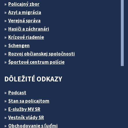
Policajný zbor
Azyl a migrácia
Verejná správa
Hasiči a záchranári
Krízové riadenie
Schengen
Rozvoj občianskej spoločnosti
Športové centrum polície
DÔLEŽITÉ ODKAZY
Podcast
Stan sa policajtom
E-služby MV SR
Vestník vlády SR
Obchodovanie s ľuďmi