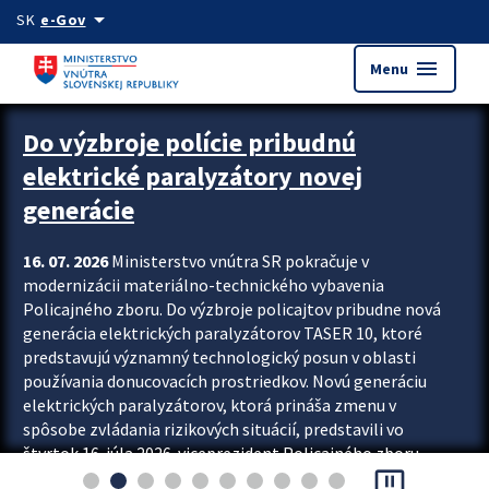
Preskocit na hlavný obsah
arrow_drop_down
SK
e-Gov
menu
Menu
Zastavit automatický posun upútavok
Do výzbroje polície pribudnú
elektrické paralyzátory novej
generácie
16. 07. 2026
Ministerstvo vnútra SR pokračuje v
modernizácii materiálno-technického vybavenia
Policajného zboru. Do výzbroje policajtov pribudne nová
generácia elektrických paralyzátorov TASER 10, ktoré
predstavujú významný technologický posun v oblasti
používania donucovacích prostriedkov. Novú generáciu
elektrických paralyzátorov, ktorá prináša zmenu v
spôsobe zvládania rizikových situácií, predstavili vo
štvrtok 16. júla 2026 viceprezident Policajného zboru
pause_presentation
Rastislav Polakovič a riaditeľ odboru výcviku...