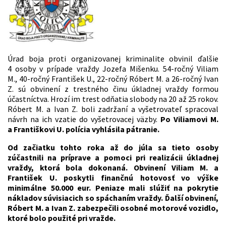
Úrad boja proti organizovanej kriminalite obvinil ďalšie
4 osoby v prípade vraždy Jozefa Mišenku. 54-ročný Viliam
M., 40-ročný František U., 22-ročný Róbert M. a 26-ročný Ivan
Z. sú obvinení z trestného činu úkladnej vraždy formou
účastníctva. Hrozí im trest odňatia slobody na 20 až 25 rokov.
Róbert M. a Ivan Z. boli zadržaní a vyšetrovateľ spracoval
návrh na ich vzatie do vyšetrovacej väzby.
Po Viliamovi M.
a Františkovi U. polícia vyhlásila pátranie.
Od začiatku tohto roka až do júla sa tieto osoby
zúčastnili na príprave a pomoci pri realizácii úkladnej
vraždy, ktorá bola dokonaná. Obvinení Viliam M. a
František U. poskytli finančnú hotovosť vo výške
minimálne 50.000 eur. Peniaze mali slúžiť na pokrytie
nákladov súvisiacich so spáchaním vraždy. Ďalší obvinení,
Róbert M. a Ivan Z. zabezpečili osobné motorové vozidlo,
ktoré bolo použité pri vražde.