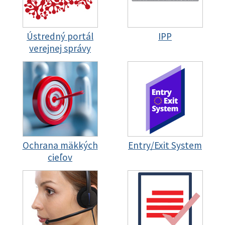
Ústredný portál
IPP
verejnej správy
Ochrana mäkkých
Entry/Exit System
cieľov