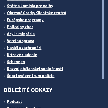
Štátna komisia pre volby
Okresné úrady/Klientske centrá
Európske programy
Policajný zbor
Azyl a migrácia
Verejná správa
Hasiči a záchranári
Krízové riadenie
Schengen
Rozvoj občianskej spoločnosti
Športové centrum polície
DÔLEŽITÉ ODKAZY
Podcast