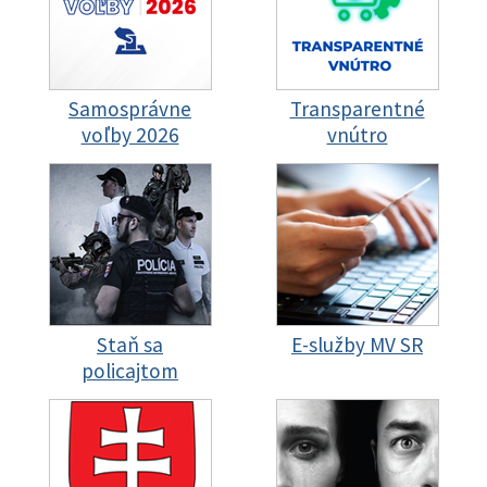
Samosprávne
Transparentné
voľby 2026
vnútro
Staň sa
E-služby MV SR
policajtom