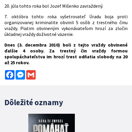
20. júla tohto roka bol Jozef Mišenko zavraždený.
7. októbra tohto roka vyšetrovateľ Úradu boja proti
organizovanej kriminalite obvinil 5 osôb z trestného činu
vraždy. Piatim obvineným vykonávateľom hrozí za zločin
úkladnej vraždy doživotné väzenie.
Dnes (3. decembra 2010) boli z tejto vraždy obvinené
ďalšie 4 osoby. Za trestný čin vraždy formou
spolupáchateľstva im hrozí trest odňatia slobody na 20
až 25 rokov.
Facebook
Messenger
Gmail
Dôležité oznamy