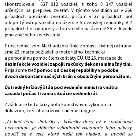
skontrolovala 637 012 vozidiel, z toho 8 347 vozidiel
určených na prepravu zvierat. V týchto vozidlách sa v 366
prípadoch prevážali zvieratá, pričom v 37 prípadoch bol
odopretý vstup vozidla na územie Slovenskej republiky. V 4
prípadoch bol odopretý vstup vozidla na územie SR z dôvodu
jeho značného znečistenia.
Prostredníctvom Mechanizmu Únie v oblasti civilnej ochrany
sme 22. marca požiadali o materiálno-technickú
a personálnu pomoc členské štáty EÚ. Už 26. marca sa do
dezinfekcie vozidiel zapojil rakúsky dekontaminačný tím.
Prijali sme tiež
pomoc od Českej republiky v podobe
dvoch dekontaminačných brán s obslužným personálom.
Ústredný krízový štáb pod vedením ministra vnútra
zasadal počas trvania situácie sedemkrát.
Zvládnutie tejto krízy bolo kolektívnym výkonom a
dôkazom, že štát a krízové riadenie funguje.
„Aj keď téma slintačky a krívačky dnes už v spoločnosti
nerezonuje, je dôležité vyhodnotiť zvládnutie tejto nákazy,
poučiť sa z vecí, ktoré nešli tak hladko, a utvrdiť sa