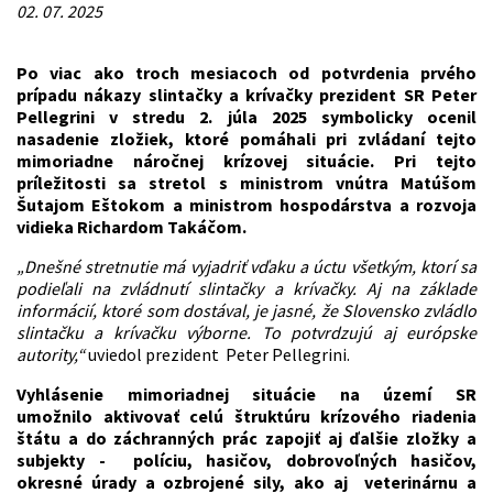
02. 07. 2025
Po viac ako troch mesiacoch od potvrdenia prvého
prípadu nákazy slintačky a krívačky prezident SR Peter
Pellegrini v stredu 2. júla 2025 symbolicky ocenil
nasadenie zložiek, ktoré pomáhali pri zvládaní tejto
mimoriadne náročnej krízovej situácie. Pri tejto
príležitosti sa stretol s ministrom vnútra Matúšom
Šutajom Eštokom a ministrom hospodárstva a rozvoja
vidieka Richardom Takáčom.
„Dnešné stretnutie má vyjadriť vďaku a úctu všetkým, ktorí sa
podieľali na zvládnutí slintačky a krívačky. Aj na základe
informácií, ktoré som dostával, je jasné, že Slovensko zvládlo
slintačku a krívačku výborne. To potvrdzujú aj európske
autority,“
uviedol prezident Peter Pellegrini.
Vyhlásenie mimoriadnej situácie na území SR
umožnilo aktivovať celú štruktúru krízového riadenia
štátu a do záchranných prác zapojiť aj ďalšie zložky a
subjekty - políciu, hasičov, dobrovoľných hasičov,
okresné úrady a ozbrojené sily, ako aj veterinárnu a