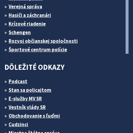
Verejná správa
Hasiči a záchranári
Krízové riadenie
Schengen
Rozvoj občianskej spoločnosti
Športové centrum polície
DÔLEŽITÉ ODKAZY
Podcast
Stan sa policajtom
E-služby MV SR
Vestník vlády SR
Obchodovanie s ľuďmi
Cudzinci