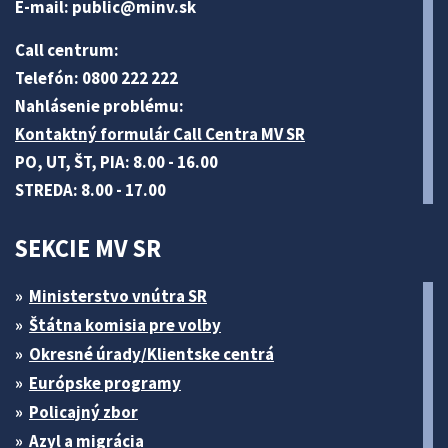
E-mail:
public@minv
.sk
Call centrum:
Telefón: 0800 222 222
Nahlásenie problému:
Kontaktný formulár Call Centra MV SR
PO, UT, ŠT, PIA: 8.00 - 16.00
STREDA: 8.00 - 17.00
SEKCIE MV SR
Ministerstvo vnútra SR
Štátna komisia pre volby
Okresné úrady/Klientske centrá
Európske programy
Policajný zbor
Azyl a migrácia