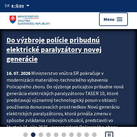
Preskocit na hlavný obsah
arrow_drop_down
SK
e-Gov
menu
Menu
Zastavit automatický posun upútavok
Do výzbroje polície pribudnú
elektrické paralyzátory novej
generácie
16. 07. 2026
Ministerstvo vnútra SR pokračuje v
modernizácii materiálno-technického vybavenia
Policajného zboru. Do výzbroje policajtov pribudne nová
generácia elektrických paralyzátorov TASER 10, ktoré
predstavujú významný technologický posun v oblasti
používania donucovacích prostriedkov. Novú generáciu
elektrických paralyzátorov, ktorá prináša zmenu v
spôsobe zvládania rizikových situácií, predstavili vo
štvrtok 16. júla 2026 viceprezident Policajného zboru
pause_presentation
Rastislav Polakovič a riaditeľ odboru výcviku...