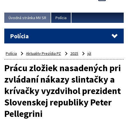
Viac
Úvodná stránka MV SR
Polícia
Polícia
Polícia
Aktuality Prezídia PZ
2025
júl
Prácu zložiek nasadených pri
zvládaní nákazy slintačky a
krívačky vyzdvihol prezident
Slovenskej republiky Peter
Pellegrini