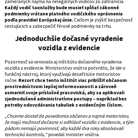
zameraných najmä na nelegálnych vodičov zo zahraničia.
Každý vodič taxislužby bude musieť spĺňať zákonné
podmienky vrátane platného vodičského oprávnenia
podľa pravidiel Európskej únie.
Cieľom je zvýšiť bezpečnosť
cestujúcich a zabezpečiť férové podmienky na trhu.
Jednoduchšie dočasné vyradenie
vozidla z evidencie
Pozornosť sa venovala aj inštitútu dočasného vyradenia
vozidla z evidencie. Ministerstvo vnútra potvrdilo, že ide o
funkčný nástroj, ktorý využívajú desaťtisíce motoristov
ročne.
Rezort chce tento inštitút viac priblížiť občanom
prostredníctvom lepšej informovanosti a zároveň
usmerniť svoje príslušné pracoviská, aby sa aplikovali
zjednodušené administratívne postupy – napríklad bez
potreby odovzdávania tabuliek s evidenčným číslom.
„Chceme dostať do povedomia občanov a najmä motoristov,
že majú možnosť dočasne si odhlásiť vozidlo z evidencie, a tým
pádom nemajú povinnosť, aby každé dva roky absolvovali
technickú kontrolu,“
povedal minister vnútra.