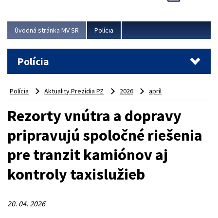
Viac
Úvodná stránka MV SR
Polícia
Polícia
Polícia
Aktuality Prezídia PZ
2026
apríl
Rezorty vnútra a dopravy
pripravujú spoločné riešenia
pre tranzit kamiónov aj
kontroly taxislužieb
20. 04. 2026