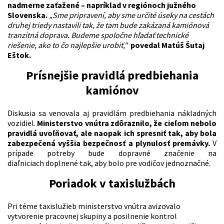
nadmerne zaťažené – napríklad v regiónoch južného
Slovenska.
„Sme pripravení, aby sme určité úseky na cestách
druhej triedy nastavili tak, že tam bude zakázaná kamiónová
tranzitná doprava. Budeme spoločne hľadať technické
riešenie, ako to čo najlepšie urobiť,"
povedal Matúš Šutaj
Eštok.
Prísnejšie pravidlá predbiehania
kamiónov
Diskusia sa venovala aj pravidlám predbiehania nákladných
vozidiel.
Ministerstvo vnútra zdôraznilo, že
cieľom nebolo
pravidlá uvoľňovať, ale naopak ich spresniť tak, aby bola
zabezpečená vyššia bezpečnosť a plynulosť premávky.
V
prípade potreby bude dopravné značenie na
diaľniciach doplnené tak, aby bolo pre vodičov jednoznačné.
Poriadok v taxislužbách
Pri téme taxislužieb ministerstvo vnútra avizovalo
vytvorenie pracovnej skupiny a posilnenie kontrol