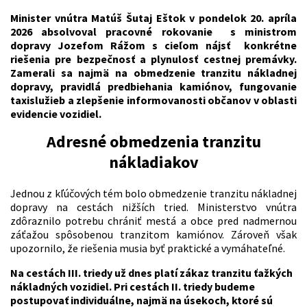
Minister vnútra Matúš Šutaj Eštok v pondelok 20. apríla
2026 absolvoval pracovné rokovanie s ministrom
dopravy Jozefom Rážom s cieľom nájsť konkrétne
riešenia pre bezpečnosť a plynulosť cestnej premávky.
Zamerali sa najmä na obmedzenie tranzitu nákladnej
dopravy, pravidlá predbiehania kamiónov, fungovanie
taxislužieb a zlepšenie informovanosti občanov v oblasti
evidencie vozidiel.
Adresné obmedzenia tranzitu
nákladiakov
Jednou z kľúčových tém bolo obmedzenie tranzitu nákladnej
dopravy na cestách nižších tried. Ministerstvo vnútra
zdôraznilo potrebu chrániť mestá a obce pred nadmernou
záťažou spôsobenou tranzitom kamiónov. Zároveň však
upozornilo, že riešenia musia byť praktické a vymáhateľné.
Na cestách III. triedy už dnes platí zákaz tranzitu ťažkých
nákladných vozidiel. Pri cestách II. triedy budeme
postupovať individuálne, najmä na úsekoch, ktoré sú