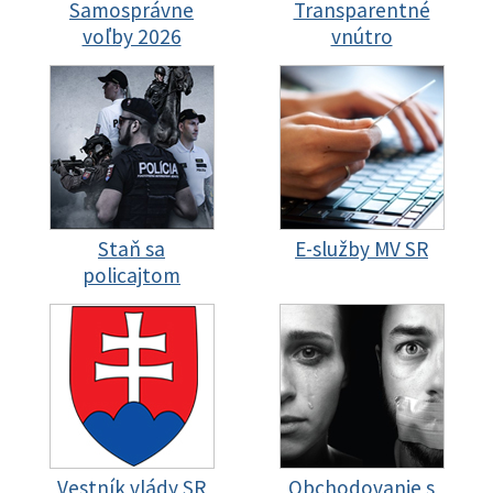
Samosprávne
Transparentné
voľby 2026
vnútro
Staň sa
E-služby MV SR
policajtom
Vestník vlády SR
Obchodovanie s