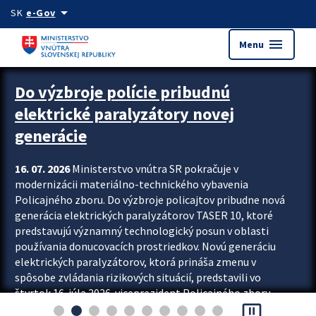
Preskocit na hlavný obsah
arrow_drop_down
SK
e-Gov
menu
Menu
Zastavit automatický posun upútavok
Do výzbroje polície pribudnú
elektrické paralyzátory novej
generácie
16. 07. 2026
Ministerstvo vnútra SR pokračuje v
modernizácii materiálno-technického vybavenia
Policajného zboru. Do výzbroje policajtov pribudne nová
generácia elektrických paralyzátorov TASER 10, ktoré
predstavujú významný technologický posun v oblasti
používania donucovacích prostriedkov. Novú generáciu
elektrických paralyzátorov, ktorá prináša zmenu v
spôsobe zvládania rizikových situácií, predstavili vo
štvrtok 16. júla 2026 viceprezident Policajného zboru
pause_presentation
Rastislav Polakovič a riaditeľ odboru výcviku...