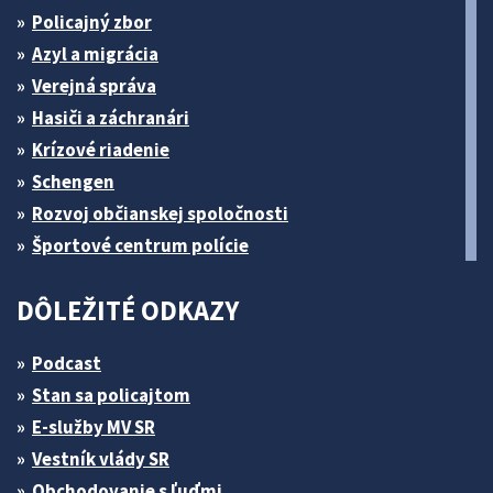
Policajný zbor
Azyl a migrácia
Verejná správa
Hasiči a záchranári
Krízové riadenie
Schengen
Rozvoj občianskej spoločnosti
Športové centrum polície
DÔLEŽITÉ ODKAZY
Podcast
Stan sa policajtom
E-služby MV SR
Vestník vlády SR
Obchodovanie s ľuďmi