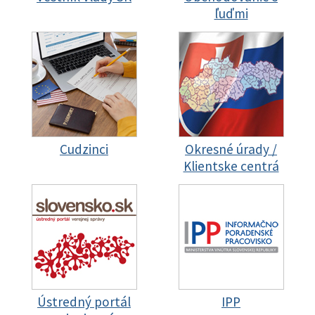
ľuďmi
Cudzinci
Okresné úrady /
Klientske centrá
Ústredný portál
IPP