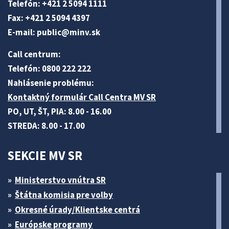
Telefón: +421 2 5094 1111
Fax: +421 2 5094 4397
E-mail:
public@minv
.sk
Call centrum:
Telefón: 0800 222 222
Nahlásenie problému:
Kontaktný formulár Call Centra MV SR
PO, UT, ŠT, PIA: 8.00 - 16.00
STREDA: 8.00 - 17.00
SEKCIE MV SR
Ministerstvo vnútra SR
Štátna komisia pre volby
Okresné úrady/Klientske centrá
Európske programy