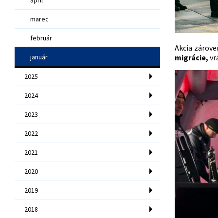
marec
február
Akcia zárove
január
migrácie,
vr
2025
2024
2023
2022
2021
2020
2019
2018