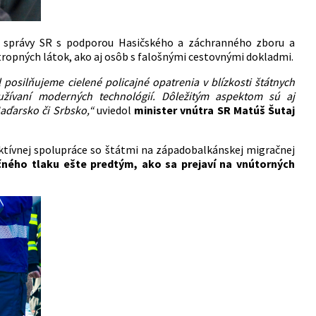
ej správy SR s podporou Hasičského a záchranného zboru a
ropných látok, ako aj osôb s falošnými cestovnými dokladmi.
posilňujeme cielené policajné opatrenia v blízkosti štátnych
užívaní moderných technológií. Dôležitým aspektom sú aj
aďarsko či Srbsko,“
uviedol
minister vnútra SR Matúš Šutaj
 aktívnej spolupráce so štátmi na západobalkánskej migračnej
čného tlaku ešte predtým, ako sa prejaví na vnútorných