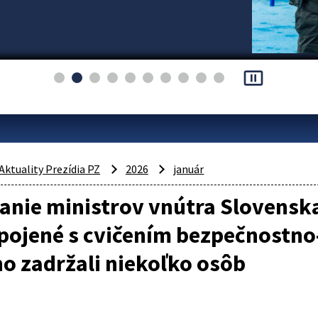
pause_presentation
Aktuality Prezídia PZ
2026
január
nie ministrov vnútra Slovenska
pojené s cvičením bezpečnostno
o zadržali niekoľko osôb