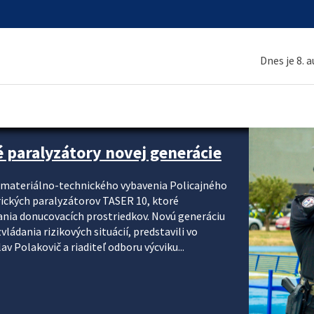
Dnes je 8. 
é paralyzátory novej generácie
i materiálno-technického vybavenia Policajného
rických paralyzátorov TASER 10, ktoré
ania donucovacích prostriedkov. Novú generáciu
ádania rizikových situácií, predstavili vo
v Polakovič a riaditeľ odboru výcviku...