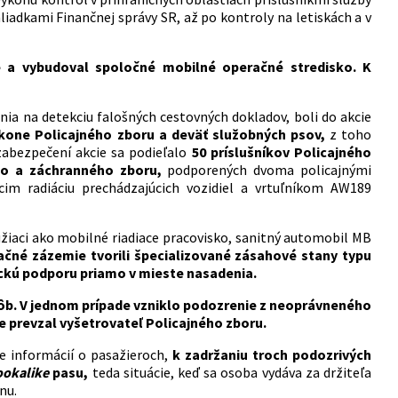
 hliadkami Finančnej správy SR, až po kontroly na letiskách a v
e a vybudoval spoločné mobilné operačné stredisko. K
nia na detekciu falošných cestovných dokladov, boli do akcie
kone Policajného zboru a deväť služobných psov,
z toho
zabezpečení akcie sa podieľalo
50 príslušníkov Policajného
ého a záchranného zboru,
podporených dvoma policajnými
m radiáciu prechádzajúcich vozidiel a vrtuľníkom AW189
žiaci ako mobilné riadiace pracovisko, sanitný automobil MB
čné zázemie tvorili špecializované zásahové stany typu
tickú podporu priamo v mieste nasadenia.
sôb. V jednom prípade vzniklo podozrenie z neoprávneného
 prevzal vyšetrovateľ Policajného zboru.
ne informácií o pasažieroch,
k zadržaniu troch podozrivých
ookalike
pasu,
teda situácie, keď sa osoba vydáva za držiteľa
nu.