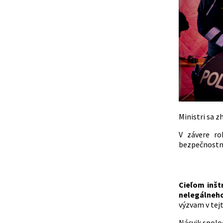
Ministri sa 
V závere ro
bezpečnostné
Cieľom inšt
nelegálneho
výzvam v tejt
Nácvik spoloč