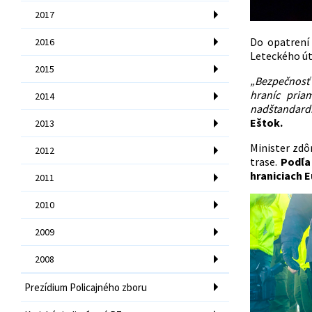
2017
Do opatrení
2016
Leteckého út
2015
„Bezpečnosť 
hraníc pria
2014
nadštandardn
Eštok.
2013
Minister zdô
2012
trase.
Podľa
hraniciach E
2011
2010
2009
2008
Prezídium Policajného zboru