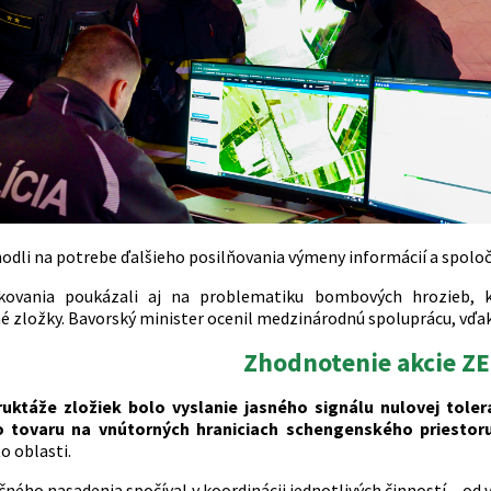
zhodli na potrebe ďalšieho posilňovania výmeny informácií a spolo
kovania poukázali aj na problematiku bombových hrozieb, k
 zložky. Bavorský minister ocenil medzinárodnú spoluprácu, vďaka
Zhodnotenie akcie Z
ruktáže zložiek bolo vyslanie jasného signálu nulovej toler
 tovaru na vnútorných hraniciach schengenského priestoru
o oblasti.
ného nasadenia spočíval v koordinácii jednotlivých činností – od 