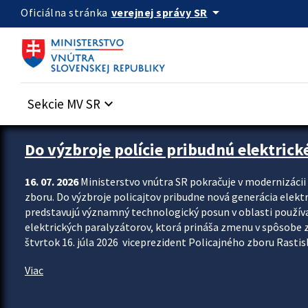
Preskocit na hlavný obsah
arrow_drop_down
verejnej správy SR
Oficiálna stránka
Sekcie MV SR
keyboard_arrow_down
Zastavit automatický posun upútavok
Do výzbroje polície pribudnú elektrick
16. 07. 2026
Ministerstvo vnútra SR pokračuje v modernizáci
zboru. Do výzbroje policajtov pribudne nová generácia elekt
predstavujú významný technologický posun v oblasti použív
elektrických paralyzátorov, ktorá prináša zmenu v spôsobe zvl
štvrtok 16. júla 2026 viceprezident Policajného zboru Rastisla
Viac