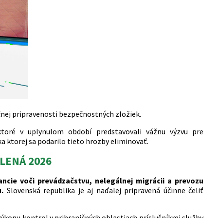
čnej pripravenosti bezpečnostných zložiek.
toré v uplynulom období predstavovali vážnu výzvu pre
 ktorej sa podarilo tieto hrozby eliminovať.
ELENÁ 2026
ancie voči prevádzačstvu, nelegálnej migrácii a prevozu
.
Slovenská republika je aj naďalej pripravená účinne čeliť
výkonu kontrol v prihraničných oblastiach príslušníkmi služby