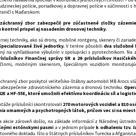
udzineckej polície, poriadkovej a dopravnej polície v súčinnosti s
aničí s Maďarskom.
 záchranný zbor zabezpečil pre zúčastnené zložky zázemi
kontrol prispel aj nasadením dronovej techniky.
ej techniky, ako sú drony, mobilné röntgeny, skenery či zariade
špecializované živé jednotky.
V teréne pôsobili
dva služobné 
ený na vyhľadávanie výbušnín v spolupráci s pyrotechnikom. Na 
ríslušníkov Finančnej správy SR a 26 príslušníkov Hasičsk
člnmi, mobilným skenerom, špeciálnym vozidlom monitorujúci
áchranný zbor poskytol veliteľsko-štábny automobil MB Arocs slú
zabezpečenie zdravotníckeho zázemia a dronovú techniku.
Opera
2E a HF-55E, ktoré umožnili efektívnu koordináciu síl a logis
ktáže príslušníci skontrolovali
270 motorových vozidiel a 810 o
ia omamných a psychotropných látok, pričom vec si na mieste
a akcie zároveň došlo, na základe informácií z Národnej ústred
šnými estónskymi pasmi
a v jednom prípade
k odhaleniu tzv.
l
tovného dokladu. Išlo o štátnych príslušníkov Turecka a Afganista