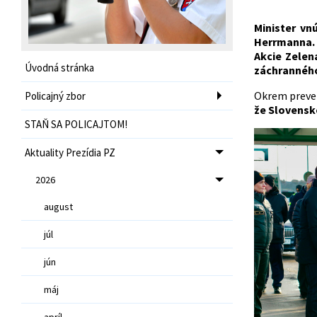
Minister vn
Herrmanna. V
Akcie Zelen
Úvodná stránka
záchranného
Okrem prever
Policajný zbor
že Slovensko
STAŇ SA POLICAJTOM!
Aktuality Prezídia PZ
2026
august
júl
jún
máj
apríl