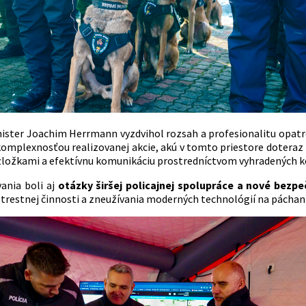
ister Joachim Herrmann vyzdvihol rozsah a profesionalitu opatre
omplexnosťou realizovanej akcie, akú v tomto priestore doteraz 
zložkami a efektívnu komunikáciu prostredníctvom vyhradených ko
ania boli aj
otázky širšej policajnej spolupráce a nové bezp
 trestnej činnosti a zneužívania moderných technológií na páchani