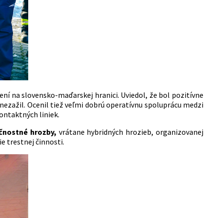
ní na slovensko-maďarskej hranici. Uviedol, že bol pozitívne
nezažil. Ocenil tiež veľmi dobrú operatívnu spoluprácu medzi
ntaktných liniek.
ečnostné hrozby,
vrátane hybridných hrozieb, organizovanej
e trestnej činnosti.