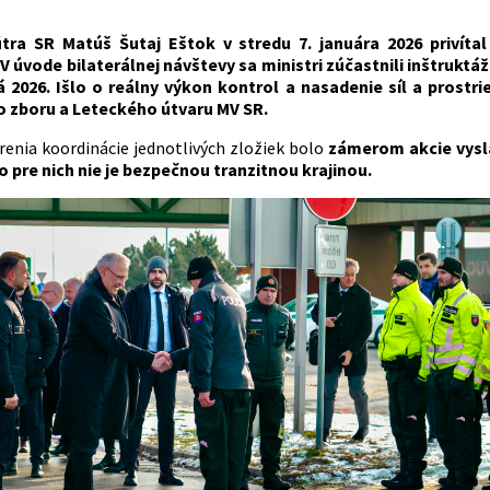
útra SR Matúš Šutaj Eštok v stredu 7. januára 2026 privít
 úvode bilaterálnej návštevy sa ministri zúčastnili inštrukt
á 2026. Išlo o reálny výkon kontrol a nasadenie síl a prostr
 zboru a Leteckého útvaru MV SR.
enia koordinácie jednotlivých zložiek bolo
zámerom akcie vysl
 pre nich nie je bezpečnou tranzitnou krajinou.