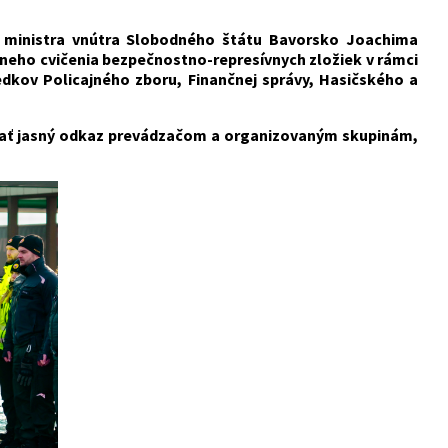
al ministra vnútra Slobodného štátu Bavorsko Joachima
ážneho cvičenia bezpečnostno-represívnych zložiek v rámci
iedkov Policajného zboru, Finančnej správy, Hasičského a
ať jasný odkaz prevádzačom a organizovaným skupinám,