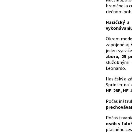
hraničnej a c
riečnom pohr
Hasičský a
vykonávaniu 
Okrem modern
zapojené aj
jeden vycvič
zboru, 25 p
služobnými 
Leonardo.
Hasičský a z
Sprinter na 
HF-28E, HF-4
Počas inštru
prechovávan
Počas trvani
osôb s falo
platného ces