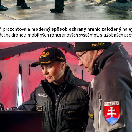
ň prezentovala
moderný spôsob ochrany hraníc založený na vy
átane dronov, mobilných röntgenových systémov, služobných psov 