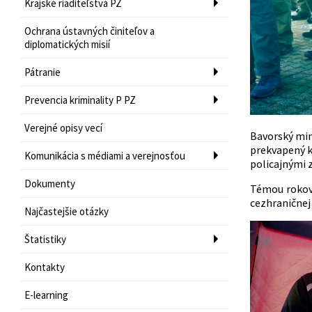
Krajské riaditeľstvá PZ
Ochrana ústavných činiteľov a
diplomatických misií
Pátranie
Prevencia kriminality P PZ
Verejné opisy vecí
Bavorský min
prekvapený k
Komunikácia s médiami a verejnosťou
policajnými 
Dokumenty
Témou rokov
cezhraničnej
Najčastejšie otázky
Štatistiky
Kontakty
E-learning