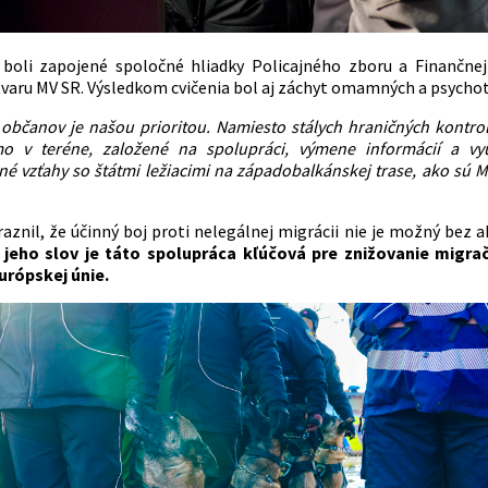
 boli zapojené spoločné hliadky Policajného zboru a Finančn
varu MV SR. Výsledkom cvičenia bol aj záchyt omamných a psychot
občanov je našou prioritou. Namiesto stálych hraničných kontrol 
mo v teréne, založené na spolupráci, výmene informácií a vy
é vzťahy so štátmi ležiacimi na západobalkánskej trase, ako sú M
raznil, že účinný boj proti nelegálnej migrácii nie je možný bez
 jeho slov je táto spolupráca kľúčová pre znižovanie migra
urópskej únie.