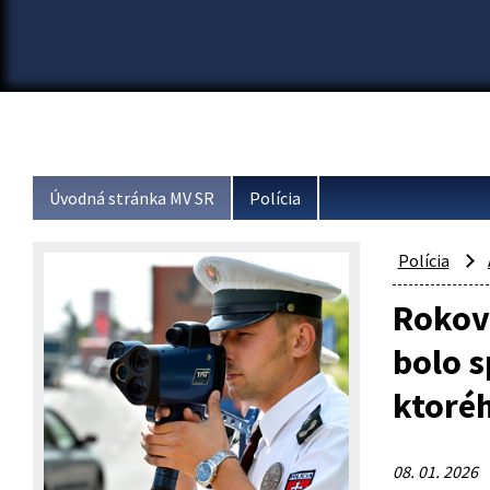
Úvodná stránka MV SR
Polícia
Polícia
Rokova
bolo s
ktoréh
08. 01. 2026