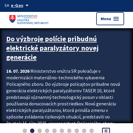
Preskocit na hlavný obsah
arrow_drop_down
SK
e-Gov
menu
Menu
Zastavit automatický posun upútavok
Do výzbroje polície pribudnú
elektrické paralyzátory novej
generácie
16. 07. 2026
Ministerstvo vnútra SR pokračuje v
modernizácii materiálno-technického vybavenia
Policajného zboru. Do výzbroje policajtov pribudne nová
generácia elektrických paralyzátorov TASER 10, ktoré
predstavujú významný technologický posun v oblasti
používania donucovacích prostriedkov. Novú generáciu
elektrických paralyzátorov, ktorá prináša zmenu v
spôsobe zvládania rizikových situácií, predstavili vo
štvrtok 16. júla 2026 viceprezident Policajného zboru
pause_presentation
Rastislav Polakovič a riaditeľ odboru výcviku...