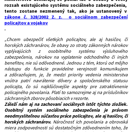
rozsah existujúceho systému sociálneho zabezpečenia,
tento zostane nezmenený tak, ako je ustanovený v
zákone č. 328/2002 Z. z. o sociálnom zabezpečení
policajtov a vojakov
.
„Chcem ubezpečiť všetkých policajtov, ale aj hasičov, či
horských záchranárov, že obavy zo straty zákonných nárokov
vyplývajúcich z osobitného systému výsluhového
zabezpečenia, nárokov na vyplatenie odchodného či iných
benefitov, nie sú odôvodnené. Jednou z tém, ktorú od môjho
nástupu do funkcie pravidelne verejnosti komunikujem
a zdôrazňujem, je, že medzi priority vedenia ministerstva
vnútra patrí navrátenie dôvery a spoločenského statusu
policajta, čo sú najkľúčovejšie aspekty pre zatraktívnenie
policajného povolania. Platí to samozrejme aj na príslušníkov
záchranných zborov pôsobiacich v rezorte.
Záleží nám aj na zachovaní sociálnych istôt týchto zložiek.
Osobitný systém sociálneho zabezpečenia je právom
neodmysliteľnou súčasťou práce policajtov, ale aj hasičov, či
horských záchranárov.
Náročnosť ich povolania a obrovská
miera zodpovednosti sú dostatočným zdôvodnením toho, že