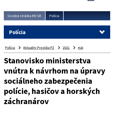
Viac
Úvodná stránka MV SR
Polícia
Polícia
Polícia
Aktuality Prezídia PZ
2021
máj
Stanovisko ministerstva
vnútra k návrhom na úpravy
sociálneho zabezpečenia
polície, hasičov a horských
záchranárov