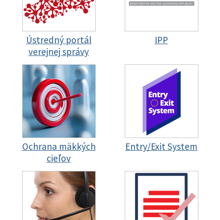
Ústredný portál
IPP
verejnej správy
Ochrana mäkkých
Entry/Exit System
cieľov