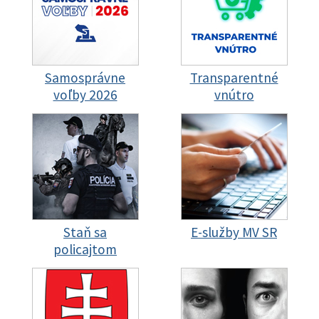
Samosprávne
Transparentné
voľby 2026
vnútro
Staň sa
E-služby MV SR
policajtom