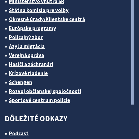
Ministerstvo vnútra SR
Štátna komisia pre volby
Okresné úrady/Klientske centrá
Európske programy
Policajný zbor
Azyl a migrácia
Verejná správa
Hasiči a záchranári
Krízové riadenie
Schengen
Rozvoj občianskej spoločnosti
Športové centrum polície
DÔLEŽITÉ ODKAZY
Podcast