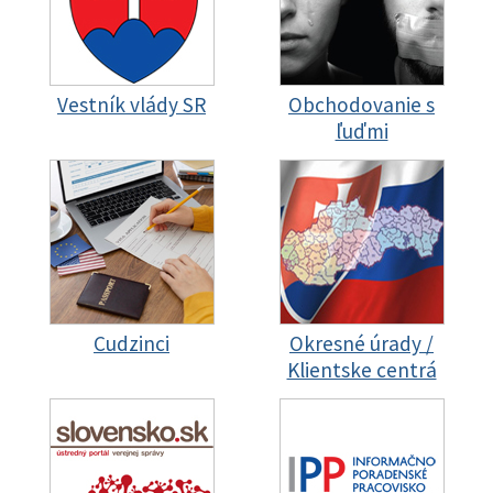
Vestník vlády SR
Obchodovanie s
ľuďmi
Cudzinci
Okresné úrady /
Klientske centrá