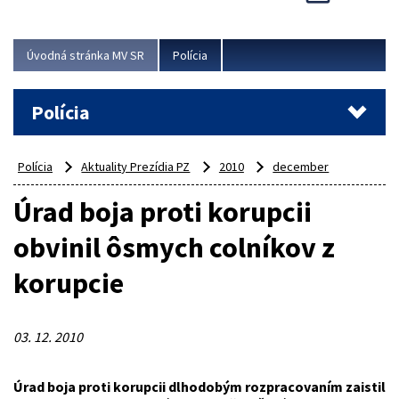
Viac
Úvodná stránka MV SR
Polícia
Polícia
Polícia
Aktuality Prezídia PZ
2010
december
Úrad boja proti korupcii
obvinil ôsmych colníkov z
korupcie
03. 12. 2010
Úrad boja proti korupcii dlhodobým rozpracovaním zaistil