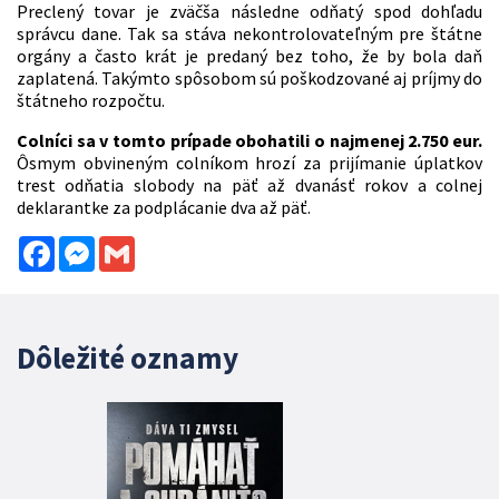
Preclený tovar je zväčša následne odňatý spod dohľadu
správcu dane. Tak sa stáva nekontrolovateľným pre štátne
orgány a často krát je predaný bez toho, že by bola daň
zaplatená. Takýmto spôsobom sú poškodzované aj príjmy do
štátneho rozpočtu.
Colníci sa v tomto prípade obohatili o najmenej 2.750
eur.
Ôsmym obvineným colníkom hrozí za prijímanie úplatkov
trest odňatia slobody na päť až dvanásť rokov a colnej
deklarantke za podplácanie dva až päť.
Facebook
Messenger
Gmail
Dôležité oznamy