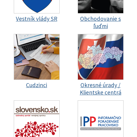
Vestník vlády SR
Obchodovanie s
ľuďmi
Cudzinci
Okresné úrady /
Klientske centrá