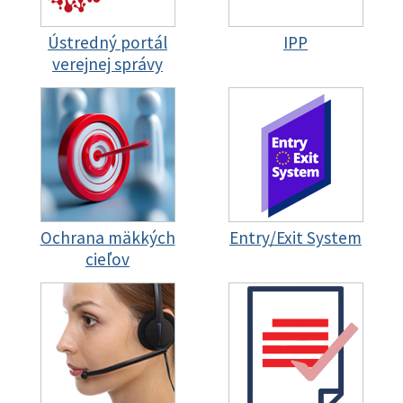
Ústredný portál
IPP
verejnej správy
Ochrana mäkkých
Entry/Exit System
cieľov