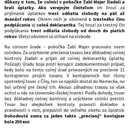
dôkazy o tom, že colníci v pobočke Žabí Majer žiadali a
brali úplatky.
Ako verejným činiteľom
im hrozí za
prijímanie úplatkov
trest odňatia slobody na päť až
dvanásť rokov
. Okrem nich je obvinená
z trestného činu
podplácania
aj
colná deklarantka
. Tej hrozí za trestný čin
podplácania
trest odňatia slobody od dvoch do piatich
rokov
. Všetci obvinení sú stíhaní na slobode.
Na colnom úrade - pobočka Žabí Majer pracovalo osem
colníkov. Za urýchlenie preclenia tovaru bez dôkladnej colnej
kontroly žiadali a prijali od colnej deklarantky úplatky.
Policajti Úradu boja proti korupcii zadokumentovali prípad,
kedy bolo na tento colný úrad privezených na preclenie 11
kontajnerov plných tovaru. V kontajneroch bol rôzny
spotrebný tovar z Číny, ten sa najskôr dostal do Nemecka, no
bol určený pre český trh. Akousi záhadnou trasou sa však
ocitol u nás na slovensko-českej hranici. Podľa dohody, tovar
bez dôkladnej colnej kontroly a urýchlene colníci preclili.
Tovar bez akejkoľvek kontroly pravosti dokladov a
pravdivosti v nich, prepustili do voľného obehu za úplatok.
Dohodnutá suma za jeden takto „preclený“ kontajner
bola 250 eur.