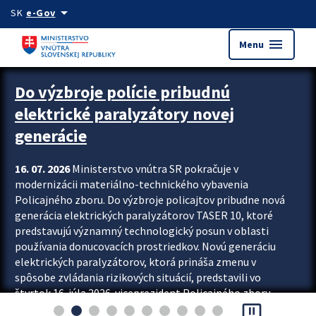
Preskocit na hlavný obsah
arrow_drop_down
SK
e-Gov
menu
Menu
Zastavit automatický posun upútavok
Do výzbroje polície pribudnú
elektrické paralyzátory novej
generácie
16. 07. 2026
Ministerstvo vnútra SR pokračuje v
modernizácii materiálno-technického vybavenia
Policajného zboru. Do výzbroje policajtov pribudne nová
generácia elektrických paralyzátorov TASER 10, ktoré
predstavujú významný technologický posun v oblasti
používania donucovacích prostriedkov. Novú generáciu
elektrických paralyzátorov, ktorá prináša zmenu v
spôsobe zvládania rizikových situácií, predstavili vo
štvrtok 16. júla 2026 viceprezident Policajného zboru
pause_presentation
Rastislav Polakovič a riaditeľ odboru výcviku...