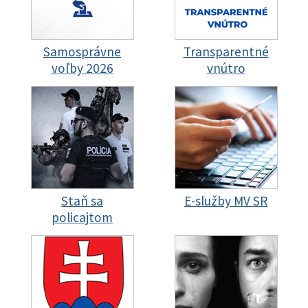
Samosprávne
Transparentné
voľby 2026
vnútro
Staň sa
E-služby MV SR
policajtom