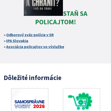
STAŇ SA
POLICAJTOM!
Odborový zväz polície v SR
IPA Slovakia
Asociácia policajtov vo výslužbe
Dôležité informácie