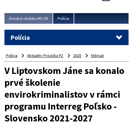
Viac
Úvodná stránka MV SR
Polícia
Polícia
Polícia
Aktuality Prezídia PZ
2025
február
V Liptovskom Jáne sa konalo
prvé školenie
envirokriminalistov v rámci
programu Interreg Poľsko -
Slovensko 2021-2027