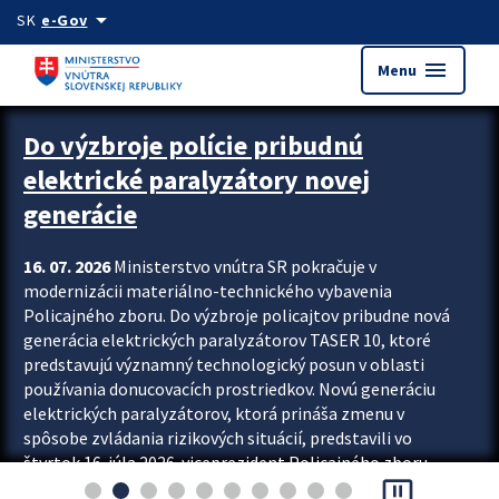
Preskocit na hlavný obsah
arrow_drop_down
SK
e-Gov
menu
Menu
Zastavit automatický posun upútavok
Do výzbroje polície pribudnú
elektrické paralyzátory novej
generácie
16. 07. 2026
Ministerstvo vnútra SR pokračuje v
modernizácii materiálno-technického vybavenia
Policajného zboru. Do výzbroje policajtov pribudne nová
generácia elektrických paralyzátorov TASER 10, ktoré
predstavujú významný technologický posun v oblasti
používania donucovacích prostriedkov. Novú generáciu
elektrických paralyzátorov, ktorá prináša zmenu v
spôsobe zvládania rizikových situácií, predstavili vo
štvrtok 16. júla 2026 viceprezident Policajného zboru
pause_presentation
Rastislav Polakovič a riaditeľ odboru výcviku...