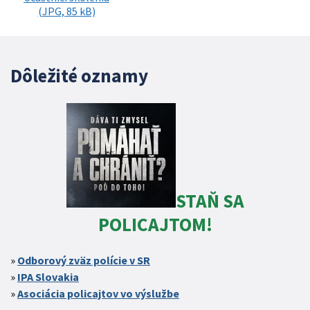
(JPG, 85 kB)
Dôležité oznamy
STAŇ SA
POLICAJTOM!
Odborový zväz polície v SR
IPA Slovakia
Asociácia policajtov vo výslužbe