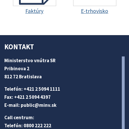
Faktúry
E-trhovisko
KONTAKT
Ministerstvo vnútra SR
Pribinova 2
812 72 Bratislava
Telefón: +421 2 5094 1111
Fax: +421 2 5094 4397
E-mail:
public@minv
.sk
Call centrum:
Telefón: 0800 222 222