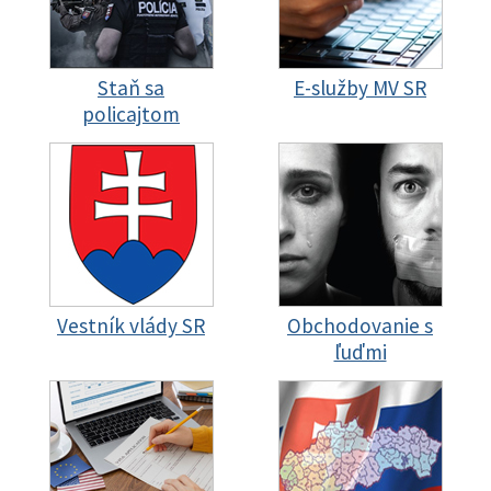
Staň sa
E-služby MV SR
policajtom
Vestník vlády SR
Obchodovanie s
ľuďmi