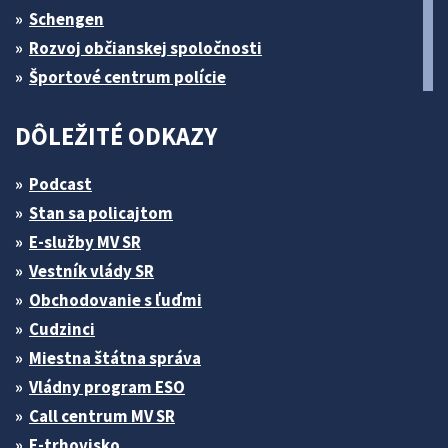
Schengen
Rozvoj občianskej spoločnosti
Športové centrum polície
DÔLEŽITÉ ODKAZY
Podcast
Stan sa policajtom
E-služby MV SR
Vestník vlády SR
Obchodovanie s ľuďmi
Cudzinci
Miestna štátna správa
Vládny program ESO
Call centrum MV SR
E-trhovisko