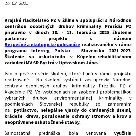
16. 02. 2025
Krajské riaditeľstvo PZ v Žiline v spolupráci s Národnou
centrálou osobitných druhov kriminality Prezídia PZ
pripravilo v dňoch 10. - 11. februára 2025 školenie
partnerov projektu s názvom
Bezpečné a ekologické pohraničie
realizovaného v rámci
programu Interreg Poľsko - Slovensko 2021-2027.
Školenie sa uskutočnilo v Kúpeľno-rehabilitačnom
zariadení MV SR Bystrá v Liptovskom Jáne.
Išlo o prvé zo série školení, ktoré budú v rámci projektu
realizované. Na školení vystúpili zástupcovia Národnej
centrály osobitných druhov kriminality Prezídia PZ a
Akadémie PZ. Vo vystúpeniach sa zaoberali problematikou
vybraných druhov environmentálnej kriminality v
podmienkach Slovenskej republiky so zameraním
na
pytliactvo, nelegálne vjazdy do chránených území,
krádeže dreva, porušovanie ochrany stromov a krov a
neoprávnene uskutočnené stavby.
Samostatná prednáška bola venovaná
využitiu