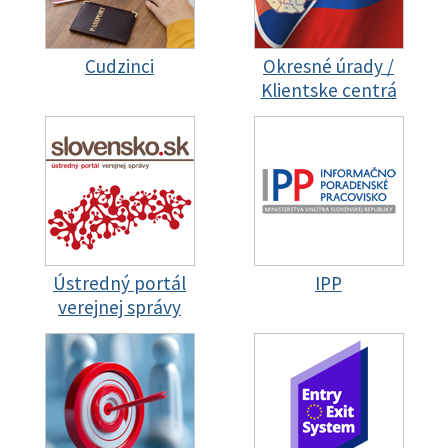
Cudzinci
Okresné úrady /
Klientske centrá
Ústredný portál
IPP
verejnej správy