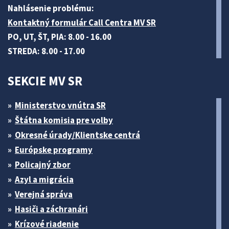
Nahlásenie problému:
Kontaktný formulár Call Centra MV SR
PO, UT, ŠT, PIA: 8.00 - 16.00
STREDA: 8.00 - 17.00
SEKCIE MV SR
Ministerstvo vnútra SR
Štátna komisia pre volby
Okresné úrady/Klientske centrá
Európske programy
Policajný zbor
Azyl a migrácia
Verejná správa
Hasiči a záchranári
Krízové riadenie