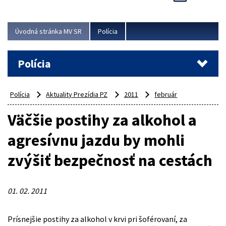
Viac
Úvodná stránka MV SR
Polícia
Polícia
Polícia
Aktuality Prezídia PZ
2011
február
Väčšie postihy za alkohol a
agresívnu jazdu by mohli
zvýšiť bezpečnosť na cestách
01. 02. 2011
Prísnejšie postihy za alkohol v krvi pri šoférovaní, za