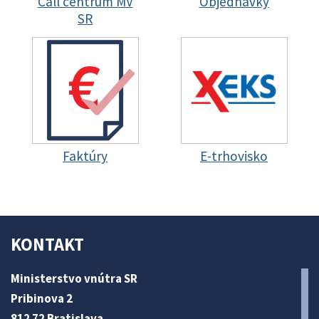
Call centrum MV
Objednávky
SR
Faktúry
E-trhovisko
KONTAKT
Ministerstvo vnútra SR
Pribinova 2
812 72 Bratislava