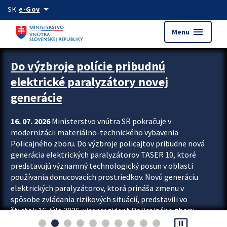
Preskocit na hlavný obsah
arrow_drop_down
SK
e-Gov
menu
Menu
Zastavit automatický posun upútavok
Do výzbroje polície pribudnú
elektrické paralyzátory novej
generácie
16. 07. 2026
Ministerstvo vnútra SR pokračuje v
modernizácii materiálno-technického vybavenia
Policajného zboru. Do výzbroje policajtov pribudne nová
generácia elektrických paralyzátorov TASER 10, ktoré
predstavujú významný technologický posun v oblasti
používania donucovacích prostriedkov. Novú generáciu
elektrických paralyzátorov, ktorá prináša zmenu v
spôsobe zvládania rizikových situácií, predstavili vo
štvrtok 16. júla 2026 viceprezident Policajného zboru
pause_presentation
Rastislav Polakovič a riaditeľ odboru výcviku...