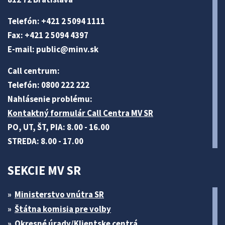
Telefón: +421 2 5094 1111
Fax: +421 2 5094 4397
E-mail:
public@minv
.sk
Call centrum:
Telefón: 0800 222 222
Nahlásenie problému:
Kontaktný formulár Call Centra MV SR
PO, UT, ŠT, PIA: 8.00 - 16.00
STREDA: 8.00 - 17.00
SEKCIE MV SR
Ministerstvo vnútra SR
Štátna komisia pre volby
Okresné úrady/Klientske centrá