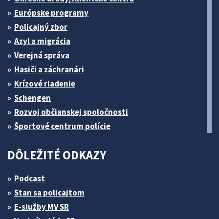
Európske programy
Policajný zbor
Azyl a migrácia
Verejná správa
Hasiči a záchranári
Krízové riadenie
Schengen
Rozvoj občianskej spoločnosti
Športové centrum polície
DÔLEŽITÉ ODKAZY
Podcast
Stan sa policajtom
E-služby MV SR