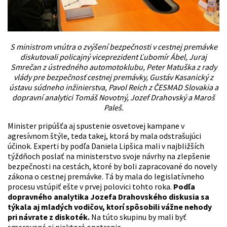
S ministrom vnútra o zvýšení bezpečnosti v cestnej premávke
diskutovali policajný viceprezident Ľubomír Ábel, Juraj
Smrečan z ústredného automotoklubu, Peter Matuška z rady
vlády pre bezpečnosť cestnej premávky, Gustáv Kasanický z
ústavu súdneho inžinierstva, Pavol Reich z ČESMAD Slovakia a
dopravní analytici Tomáš Novotný, Jozef Drahovský a Maroš
Paleš.
Minister pripúšťa aj spustenie osvetovej kampane v
agresívnom štýle, teda takej, ktorá by mala odstrašujúci
účinok. Experti by podľa Daniela Lipšica mali v najbližších
týždňoch poslať na ministerstvo svoje návrhy na zlepšenie
bezpečnosti na cestách, ktoré by boli zapracované do novely
zákona o cestnej premávke. Tá by mala do legislatívneho
procesu vstúpiť ešte v prvej polovici tohto roka.
Podľa
dopravného analytika Jozefa Drahovského diskusia sa
týkala aj mladých vodičov, ktorí spôsobili vážne nehody
pri návrate z diskoték.
Na túto skupinu by mali byť
smerované aj niektoré opatrenia.