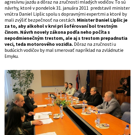
agresívnu jazdu a dôraz na zručnosti mladých vodičov. To sú
návrhy, ktoré v pondelok 31. januára 2011 predstavil minister
vnútra Daniel Lipšic spolu s dopravnými expertmi a ktoré by
mali zvýšiť bezpečnosť na cestách.
Minister Daniel Lipšic je
za to, aby alkohol v krvi pri šoférovaní bol trestným
činom. Návrh novely zákona podľa neho počíta s
nepodmienečným trestom, ale aj s trestom prepadnutia
veci, teda motorového vozidla.
Dôraz na zručnosti u
budúcich vodičov by mal smerovať napríklad na zvládnutie
šmyku.