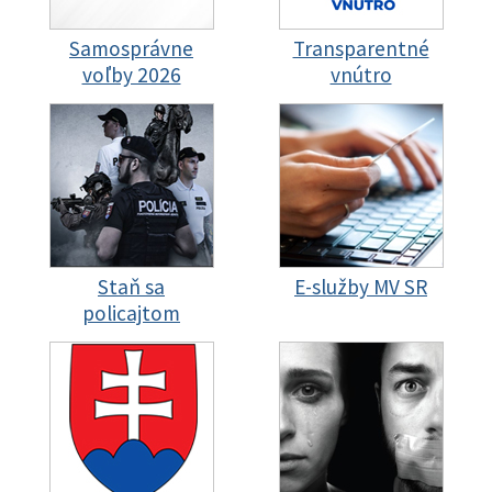
Samosprávne
Transparentné
voľby 2026
vnútro
Staň sa
E-služby MV SR
policajtom