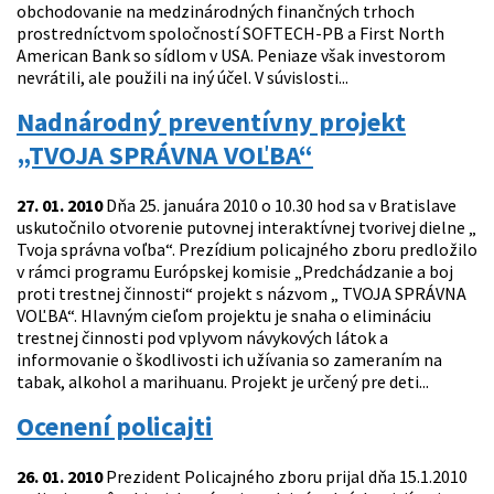
obchodovanie na medzinárodných finančných trhoch
prostredníctvom spoločností SOFTECH-PB a First North
American Bank so sídlom v USA. Peniaze však investorom
nevrátili, ale použili na iný účel. V súvislosti...
Nadnárodný preventívny projekt
„TVOJA SPRÁVNA VOĽBA“
27. 01. 2010
Dňa 25. januára 2010 o 10.30 hod sa v Bratislave
uskutočnilo otvorenie putovnej interaktívnej tvorivej dielne „
Tvoja správna voľba“. Prezídium policajného zboru predložilo
v rámci programu Európskej komisie „Predchádzanie a boj
proti trestnej činnosti“ projekt s názvom „ TVOJA SPRÁVNA
VOĽBA“. Hlavným cieľom projektu je snaha o elimináciu
trestnej činnosti pod vplyvom návykových látok a
informovanie o škodlivosti ich užívania so zameraním na
tabak, alkohol a marihuanu. Projekt je určený pre deti...
Ocenení policajti
26. 01. 2010
Prezident Policajného zboru prijal dňa 15.1.2010