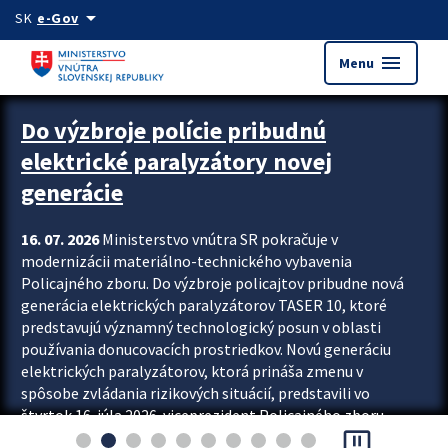
Preskocit na hlavný obsah
arrow_drop_down
SK
e-Gov
menu
Menu
Zastavit automatický posun upútavok
Do výzbroje polície pribudnú
elektrické paralyzátory novej
generácie
16. 07. 2026
Ministerstvo vnútra SR pokračuje v
modernizácii materiálno-technického vybavenia
Policajného zboru. Do výzbroje policajtov pribudne nová
generácia elektrických paralyzátorov TASER 10, ktoré
predstavujú významný technologický posun v oblasti
používania donucovacích prostriedkov. Novú generáciu
elektrických paralyzátorov, ktorá prináša zmenu v
spôsobe zvládania rizikových situácií, predstavili vo
štvrtok 16. júla 2026 viceprezident Policajného zboru
pause_presentation
Rastislav Polakovič a riaditeľ odboru výcviku...