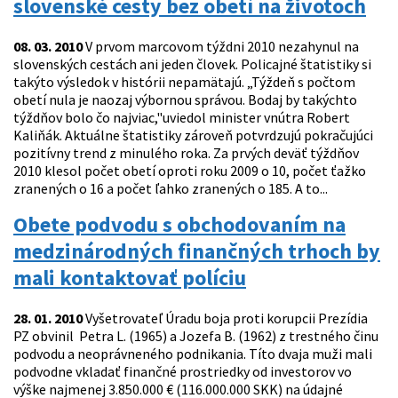
slovenské cesty bez obetí na životoch
08. 03. 2010
V prvom marcovom týždni 2010 nezahynul na
slovenských cestách ani jeden človek. Policajné štatistiky si
takýto výsledok v histórii nepamätajú. „Týždeň s počtom
obetí nula je naozaj výbornou správou. Bodaj by takýchto
týždňov bolo čo najviac,"uviedol minister vnútra Robert
Kaliňák. Aktuálne štatistiky zároveň potvrdzujú pokračujúci
pozitívny trend z minulého roka. Za prvých deväť týždňov
2010 klesol počet obetí oproti roku 2009 o 10, počet ťažko
zranených o 16 a počet ľahko zranených o 185. A to...
Obete podvodu s obchodovaním na
medzinárodných finančných trhoch by
mali kontaktovať políciu
28. 01. 2010
Vyšetrovateľ Úradu boja proti korupcii Prezídia
PZ obvinil Petra L. (1965) a Jozefa B. (1962) z trestného činu
podvodu a neoprávneného podnikania. Títo dvaja muži mali
podvodne vkladať finančné prostriedky od investorov vo
výške najmenej 3.850.000 € (116.000.000 SKK) na údajné