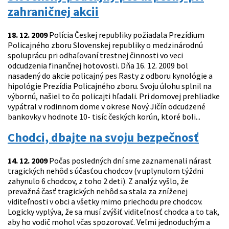
zahraničnej akcii
18. 12. 2009
Polícia Českej republiky požiadala Prezídium
Policajného zboru Slovenskej republiky o medzinárodnú
spoluprácu pri odhaľovaní trestnej činnosti vo veci
odcudzenia finančnej hotovosti. Dňa 16. 12. 2009 bol
nasadený do akcie policajný pes Rasty z odboru kynológie a
hipológie Prezídia Policajného zboru. Svoju úlohu splnil na
výbornú, našiel to čo policajti hľadali. Pri domovej prehliadke
vypátral v rodinnom dome v okrese Nový Jičín odcudzené
bankovky v hodnote 10- tisíc českých korún, ktoré boli...
Chodci, dbajte na svoju bezpečnosť
14. 12. 2009
Počas posledných dní sme zaznamenali nárast
tragických nehôd s účasťou chodcov (v uplynulom týždni
zahynulo 6 chodcov, z toho 2 deti). Z analýz vyšlo, že
prevažná časť tragických nehôd sa stala za zníženej
viditeľnosti v obci a všetky mimo priechodu pre chodcov.
Logicky vyplýva, že sa musí zvýšiť viditeľnosť chodca a to tak,
aby ho vodič mohol včas spozorovať. Veľmi jednoduchým a