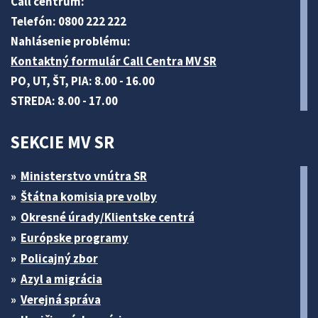
Call centrum:
Telefón: 0800 222 222
Nahlásenie problému:
Kontaktný formulár Call Centra MV SR
PO, UT, ŠT, PIA: 8.00 - 16.00
STREDA: 8.00 - 17.00
SEKCIE MV SR
Ministerstvo vnútra SR
Štátna komisia pre volby
Okresné úrady/Klientske centrá
Európske programy
Policajný zbor
Azyl a migrácia
Verejná správa