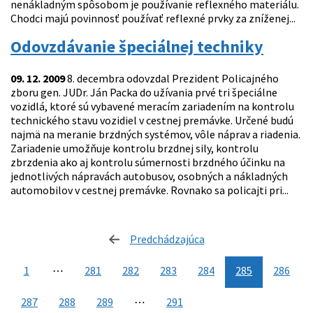
nenákladným spôsobom je používanie reflexného materiálu.
Chodci majú povinnosť používať reflexné prvky za zníženej...
Odovzdávanie špeciálnej techniky
09. 12. 2009
8. decembra odovzdal Prezident Policajného
zboru gen. JUDr. Ján Packa do užívania prvé tri špeciálne
vozidlá, ktoré sú vybavené meracím zariadením na kontrolu
technického stavu vozidiel v cestnej premávke. Určené budú
najmä na meranie brzdných systémov, vôle náprav a riadenia.
Zariadenie umožňuje kontrolu brzdnej sily, kontrolu
zbrzdenia ako aj kontrolu súmernosti brzdného účinku na
jednotlivých nápravách autobusov, osobných a nákladných
automobilov v cestnej premávke. Rovnako sa policajti pri...
Predchádzajúca
stránka
1
⋯
281
282
283
284
285
286
287
288
289
⋯
291