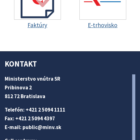
Faktúry
E-trhovisko
KONTAKT
Ministerstvo vnútra SR
Pribinova 2
812 72 Bratislava
Telefón: +421 2 5094 1111
Fax: +421 2 5094 4397
E-mail:
public@minv
.sk