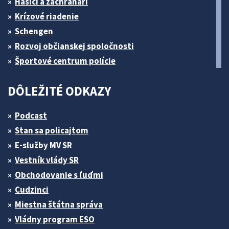
Hasiči a záchranári
Krízové riadenie
Schengen
Rozvoj občianskej spoločnosti
Športové centrum polície
DÔLEŽITÉ ODKAZY
Podcast
Stan sa policajtom
E-služby MV SR
Vestník vlády SR
Obchodovanie s ľuďmi
Cudzinci
Miestna štátna správa
Vládny program ESO