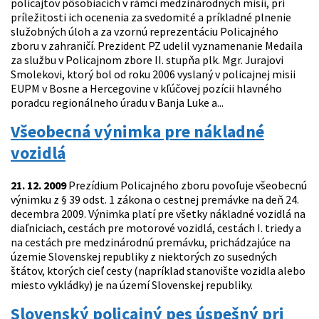
policajtov pôsobiacich v rámci medzinárodných misií, pri
príležitosti ich ocenenia za svedomité a príkladné plnenie
služobných úloh a za vzornú reprezentáciu Policajného
zboru v zahraničí. Prezident PZ udelil vyznamenanie Medaila
za službu v Policajnom zbore II. stupňa plk. Mgr. Jurajovi
Smolekovi, ktorý bol od roku 2006 vyslaný v policajnej misii
EUPM v Bosne a Hercegovine v kľúčovej pozícii hlavného
poradcu regionálneho úradu v Banja Luke a...
Všeobecná výnimka pre nákladné
vozidlá
21. 12. 2009
Prezídium Policajného zboru povoľuje všeobecnú
výnimku z § 39 odst. 1 zákona o cestnej premávke na deň 24.
decembra 2009. Výnimka platí pre všetky nákladné vozidlá na
diaľniciach, cestách pre motorové vozidlá, cestách I. triedy a
na cestách pre medzinárodnú premávku, prichádzajúce na
územie Slovenskej republiky z niektorých zo susedných
štátov, ktorých cieľ cesty (napríklad stanovište vozidla alebo
miesto vykládky) je na území Slovenskej republiky.
Slovenský policajný pes úspešný pri