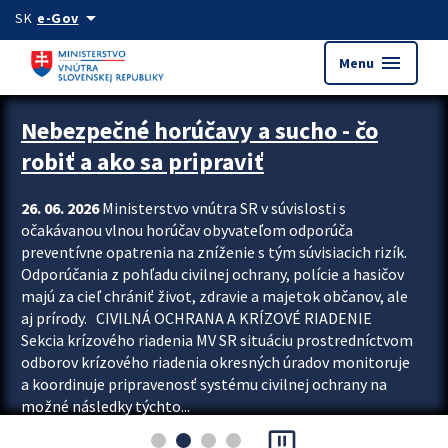
Preskocit na hlavný obsah
arrow_drop_down
SK
e-Gov
menu
Menu
Zastavit automatický posun upútavok
Nebezpečné horúčavy a sucho - čo
robiť a ako sa pripraviť
26. 06. 2026
Ministerstvo vnútra SR v súvislosti s
očakávanou vlnou horúčav obyvateľom odporúča
preventívne opatrenia na zníženie s tým súvisiacich rizík.
Odporúčania z pohľadu civilnej ochrany, polície a hasičov
majú za cieľ chrániť život, zdravie a majetok občanov, ale
aj prírody. CIVILNÁ OCHRANA A KRÍZOVÉ RIADENIE
Sekcia krízového riadenia MV SR situáciu prostredníctvom
odborov krízového riadenia okresných úradov monitoruje
a koordinuje pripravenosť systému civilnej ochrany na
možné následky týchto...
pause_presentation
Viac