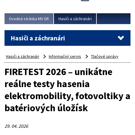
Úvodná stránka MV SR
Hasiči a záchranári
Hasiči a záchranári
Hasiči a záchranári
Informačný servis
Tlačové správy
FIRETEST 2026 – unikátne
reálne testy hasenia
elektromobility, fotovoltiky a
batériových úložísk
29. 04. 2026