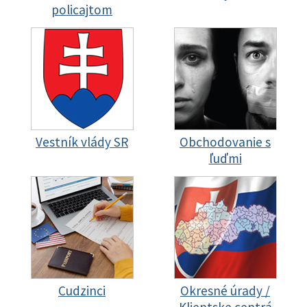
policajtom
Vestník vlády SR
Obchodovanie s
ľuďmi
Cudzinci
Okresné úrady /