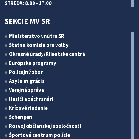
STREDA: 8.00 - 17.00
SEKCIE MV SR
Ministerstvo vnútra SR
Štátna komisia pre volby
Okresné úrady/Klientske centrá
Európske programy
Policajný zbor
Azyl a migrácia
Verejná správa
Hasiči a záchranári
Krízové riadenie
Schengen
Rozvoj občianskej spoločnosti
Športové centrum polície