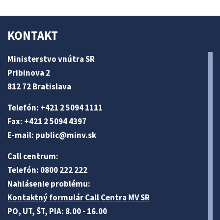
KONTAKT
Ministerstvo vnútra SR
Pribinova 2
812 72 Bratislava
Telefón: +421 2 5094 1111
Fax: +421 2 5094 4397
E-mail:
public@minv
.sk
Call centrum:
Telefón: 0800 222 222
Nahlásenie problému:
Kontaktný formulár Call Centra MV SR
PO, UT, ŠT, PIA: 8.00 - 16.00