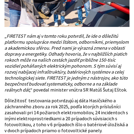
„
FIRETEST nám aj v tomto roku potvrdil, že ide o dôležitú
platformu spolupráce medzi štátom, odborníkmi, priemyslom
a akademickou sférou. Pred nami je výrazná zmena v oblasti
dopravy a energetiky. Odhady hovoria, že v najbližších piatich
rokoch môže na našich cestách jazdiť približne 150-tisíc
vozidiel poháňaných elektrickým pohonom. S tým súvisí aj
rozvoj nabíjacej infraštruktúry, batériových systémov a celej
technologickej siete. FIRETEST je jedným z nástrojov, ako túto
bezpečnosť budovať systematicky, odborne a na základe
reálnych dát
,“ povedal minister vnútra SR Matúš Šutaj Eštok.
Dôležitosť testovania potvrdzujú aj dáta Hasičského a
záchranného zboru za rok 2025, podľa ktorých príslušníci
zasahovali pri 14 požiaroch elektromobilov, 24 incidentoch s
inými elektroprostriedkami a 20 prípadoch súvisiacich s
fotovoltikou, z toho v 6 prípadoch išlo o batériové úložiská a
v dvoch prípadoch priamo o fotovoltické panely.