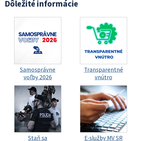
Dôležité informácie
Samosprávne
Transparentné
voľby 2026
vnútro
Staň sa
E-služby MV SR