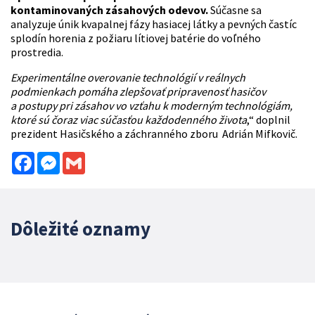
kontaminovaných zásahových odevov.
Súčasne sa
analyzuje únik kvapalnej fázy hasiacej látky a pevných častíc
splodín horenia z požiaru lítiovej batérie do voľného
prostredia.
Experimentálne overovanie technológií v reálnych
podmienkach pomáha zlepšovať pripravenosť hasičov
a postupy pri zásahov vo vzťahu k moderným technológiám,
ktoré sú čoraz viac súčasťou každodenného života
,“ doplnil
prezident Hasičského a záchranného zboru Adrián Mifkovič.
Facebook
Messenger
Gmail
Dôležité oznamy