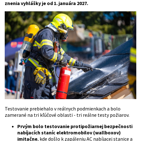
znenia vyhlášky je od 1. januára 2027.
Testovanie prebiehalo v reálnych podmienkach a bolo
zamerané na tri kľúčové oblasti - tri reálne testy požiarov.
Prvým bolo testovanie protipožiarnej bezpečnosti
nabíjacích staníc elektromobilov (wallboxov)
imitačne
, kde došlo k zapáleniu AC nabíjacej stanice a