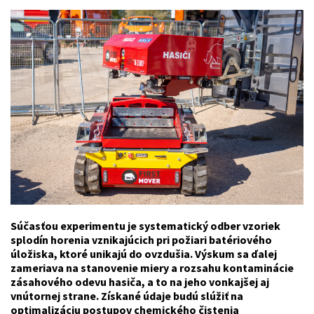
Súčasťou experimentu je systematický odber vzoriek
splodín horenia vznikajúcich pri požiari batériového
úložiska, ktoré unikajú do ovzdušia. Výskum sa ďalej
zameriava na stanovenie miery a rozsahu kontaminácie
zásahového odevu hasiča, a to na jeho vonkajšej aj
vnútornej strane. Získané údaje budú slúžiť na
optimalizáciu postupov chemického čistenia