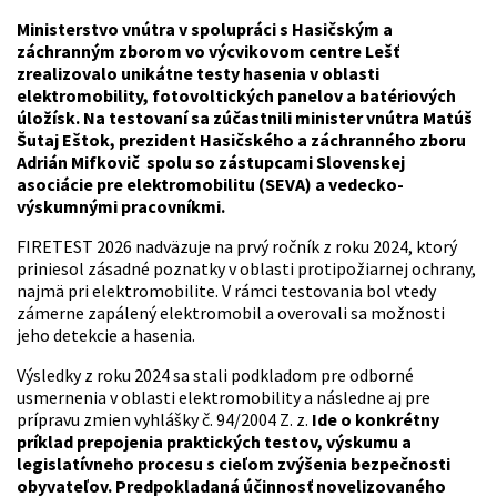
Ministerstvo vnútra v spolupráci s Hasičským a
záchranným zborom vo výcvikovom centre Lešť
zrealizovalo unikátne testy hasenia v oblasti
elektromobility, fotovoltických panelov a batériových
úložísk. Na testovaní sa zúčastnili minister vnútra Matúš
Šutaj Eštok, prezident Hasičského a záchranného zboru
Adrián Mifkovič spolu so zástupcami Slovenskej
asociácie pre elektromobilitu (SEVA) a vedecko-
výskumnými pracovníkmi.
FIRETEST 2026 nadväzuje na prvý ročník z roku 2024, ktorý
priniesol zásadné poznatky v oblasti protipožiarnej ochrany,
najmä pri elektromobilite. V rámci testovania bol vtedy
zámerne zapálený elektromobil a overovali sa možnosti
jeho detekcie a hasenia.
Výsledky z roku 2024 sa stali podkladom pre odborné
usmernenia v oblasti elektromobility a následne aj pre
prípravu zmien vyhlášky č. 94/2004 Z. z.
Ide o konkrétny
príklad prepojenia praktických testov, výskumu a
legislatívneho procesu s cieľom zvýšenia bezpečnosti
obyvateľov. Predpokladaná účinnosť novelizovaného