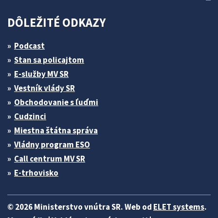
DÔLEŽITÉ ODKAZY
Podcast
Stan sa policajtom
E-služby MV SR
Vestník vlády SR
Obchodovanie s ľuďmi
Cudzinci
Miestna štátna správa
Vládny program ESO
Call centrum MV SR
E-trhovisko
© 2026 Ministerstvo vnútra SR. Web od
ELET systems
.