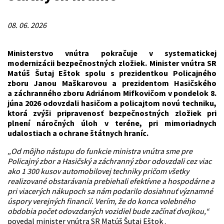
08. 06. 2026
Ministerstvo vnútra pokračuje v systematickej
modernizácii bezpečnostných zložiek. Minister vnútra SR
Matúš Šutaj Eštok spolu s prezidentkou Policajného
zboru Janou Maškarovou a prezidentom Hasičského
a záchranného zboru Adriánom Mifkovičom v pondelok 8.
júna 2026 odovzdali hasičom a policajtom novú techniku,
ktorá zvýši pripravenosť bezpečnostných zložiek pri
plnení náročných úloh v teréne, pri mimoriadnych
udalostiach a ochrane štátnych hraníc.
„Od môjho nástupu do funkcie ministra vnútra sme pre
Policajný zbor a Hasičský a záchranný zbor odovzdali cez viac
ako 1 300 kusov automobilovej techniky pričom všetky
realizované obstarávania prebiehali efektívne a hospodárne a
pri viacerých nákupoch sa nám podarilo dosiahnuť významné
úspory verejných financií. Verím, že do konca volebného
obdobia počet odovzdaných vozidiel bude začínať dvojkou,“
povedal minister vnútra SR Matúš Šutaj Eštok .