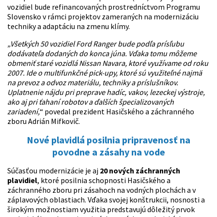
vozidiel bude refinancovaných prostredníctvom Programu
Slovensko v rámci projektov zameraných na modernizáciu
techniky a adaptáciu na zmenu klímy.
„Všetkých 50 vozidiel Ford Ranger bude podľa prísľubu
dodávateľa dodaných do konca júna. Vďaka tomu môžeme
obmeniť staré vozidlá Nissan Navara, ktoré využívame od roku
2007. Ide o multifunkčné pick-upy, ktoré sú využiteľné najmä
na prevoz a odvoz materiálu, techniky a príslušníkov.
Uplatnenie nájdu pri preprave hadíc, vakov, lezeckej výstroje,
ako aj pri ťahaní robotov a ďalších špecializovaných
zariadení,
“ povedal prezident Hasičského a záchranného
zboru Adrián Mifkovič.
Nové plavidlá posilnia pripravenosť na
povodne a zásahy na vode
Súčasťou modernizácie je aj
20 nových záchranných
plavidiel
, ktoré posilnia schopnosti Hasičského a
záchranného zboru pri zásahoch na vodných plochách a v
záplavových oblastiach. Vďaka svojej konštrukcii, nosnosti a
širokým možnostiam využitia predstavujú dôležitý prvok