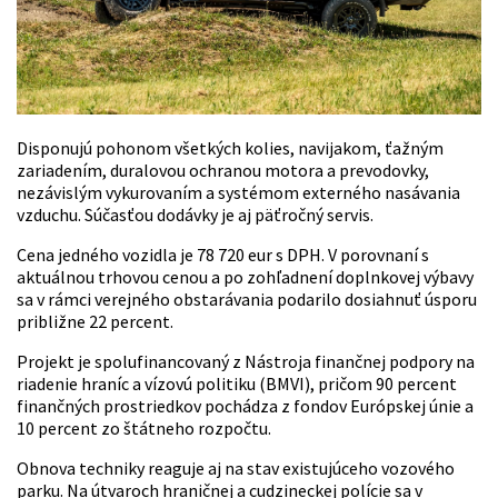
Disponujú pohonom všetkých kolies, navijakom, ťažným
zariadením, duralovou ochranou motora a prevodovky,
nezávislým vykurovaním a systémom externého nasávania
vzduchu. Súčasťou dodávky je aj päťročný servis.
Cena jedného vozidla je 78 720 eur s DPH. V porovnaní s
aktuálnou trhovou cenou a po zohľadnení doplnkovej výbavy
sa v rámci verejného obstarávania podarilo dosiahnuť úsporu
približne 22 percent.
Projekt je spolufinancovaný z Nástroja finančnej podpory na
riadenie hraníc a vízovú politiku (BMVI), pričom 90 percent
finančných prostriedkov pochádza z fondov Európskej únie a
10 percent zo štátneho rozpočtu.
Obnova techniky reaguje aj na stav existujúceho vozového
parku. Na útvaroch hraničnej a cudzineckej polície sa v