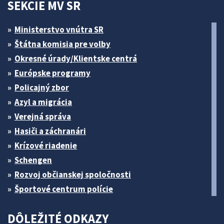
SEKCIE MV SR
Ministerstvo vnútra SR
Štátna komisia pre volby
Okresné úrady/Klientske centrá
Európske programy
Policajný zbor
Azyl a migrácia
Verejná správa
Hasiči a záchranári
Krízové riadenie
Schengen
Rozvoj občianskej spoločnosti
Športové centrum polície
DÔLEŽITÉ ODKAZY