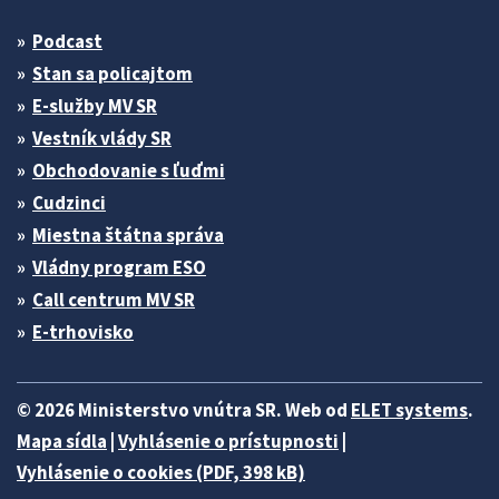
Podcast
Stan sa policajtom
E-služby MV SR
Vestník vlády SR
Obchodovanie s ľuďmi
Cudzinci
Miestna štátna správa
Vládny program ESO
Call centrum MV SR
E-trhovisko
© 2026 Ministerstvo vnútra SR. Web od
ELET systems
.
Mapa sídla
|
Vyhlásenie o prístupnosti
|
Vyhlásenie o cookies (PDF, 398 kB)