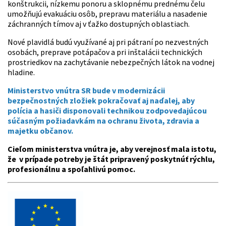
konštrukcii, nízkemu ponoru a sklopnému prednému čelu
umožňujú evakuáciu osôb, prepravu materiálu a nasadenie
záchranných tímov aj v ťažko dostupných oblastiach.
Nové plavidlá budú využívané aj pri pátraní po nezvestných
osobách, preprave potápačov a pri inštalácii technických
prostriedkov na zachytávanie nebezpečných látok na vodnej
hladine.
Ministerstvo vnútra SR bude v modernizácii
bezpečnostných zložiek pokračovať aj naďalej, aby
polícia a hasiči disponovali technikou zodpovedajúcou
súčasným požiadavkám na ochranu života, zdravia a
majetku občanov.
Cieľom ministerstva vnútra je, aby verejnosť mala istotu,
že v prípade potreby je štát pripravený poskytnúť rýchlu,
profesionálnu a spoľahlivú pomoc.