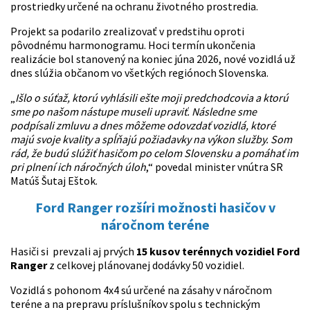
prostriedky určené na ochranu životného prostredia.
Projekt sa podarilo zrealizovať v predstihu oproti
pôvodnému harmonogramu. Hoci termín ukončenia
realizácie bol stanovený na koniec júna 2026, nové vozidlá už
dnes slúžia občanom vo všetkých regiónoch Slovenska.
„
Išlo o súťaž, ktorú vyhlásili ešte moji predchodcovia a ktorú
sme po našom nástupe museli upraviť. Následne sme
podpísali zmluvu a dnes môžeme odovzdať vozidlá, ktoré
majú svoje kvality a spĺňajú požiadavky na výkon služby. Som
rád, že budú slúžiť hasičom po celom Slovensku a pomáhať im
pri plnení ich náročných úloh
,“ povedal minister vnútra SR
Matúš Šutaj Eštok.
Ford Ranger rozšíri možnosti hasičov v
náročnom teréne
Hasiči si prevzali aj prvých
15 kusov terénnych vozidiel Ford
Ranger
z celkovej plánovanej dodávky 50 vozidiel.
Vozidlá s pohonom 4x4 sú určené na zásahy v náročnom
teréne a na prepravu príslušníkov spolu s technickým