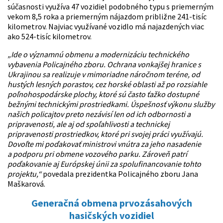
súčasnosti využíva 47 vozidiel podobného typu s priemerným
vekom 8,5 roka a priemerným nájazdom približne 241-tisíc
kilometrov. Najviac využívané vozidlo má najazdených viac
ako 524-tisíc kilometrov.
„Ide o významnú obmenu a modernizáciu technického
vybavenia Policajného zboru. Ochrana vonkajšej hranice s
Ukrajinou sa realizuje v mimoriadne náročnom teréne, od
hustých lesných porastov, cez horské oblasti až po rozsiahle
poľnohospodárske plochy, ktoré sú často ťažko dostupné
bežnými technickými prostriedkami. Úspešnosť výkonu služby
našich policajtov preto nezávisí len od ich odbornosti a
pripravenosti, ale aj od spoľahlivosti a technickej
pripravenosti prostriedkov, ktoré pri svojej práci využívajú.
Dovoľte mi poďakovať ministrovi vnútra za jeho nasadenie
a podporu pri obmene vozového parku. Zároveň patrí
poďakovanie aj Európskej únii za spolufinancovanie tohto
projektu,“
povedala prezidentka Policajného zboru Jana
Maškarová.
Generačná obmena prvozásahových
hasičských vozidiel