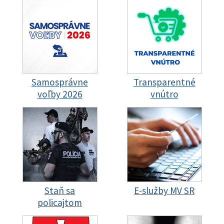
Samosprávne
Transparentné
voľby 2026
vnútro
Staň sa
E-služby MV SR
policajtom