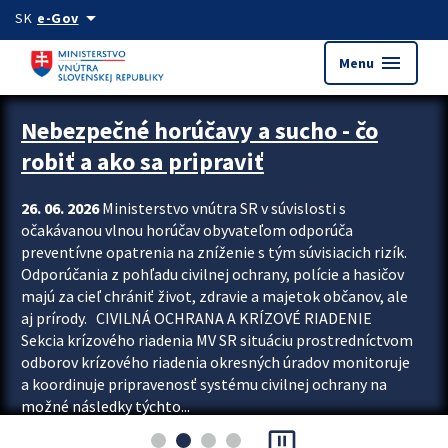
Preskocit na hlavný obsah
arrow_drop_down
SK
e-Gov
menu
Menu
Zastavit automatický posun upútavok
Nebezpečné horúčavy a sucho - čo
robiť a ako sa pripraviť
26. 06. 2026
Ministerstvo vnútra SR v súvislosti s
očakávanou vlnou horúčav obyvateľom odporúča
preventívne opatrenia na zníženie s tým súvisiacich rizík.
Odporúčania z pohľadu civilnej ochrany, polície a hasičov
majú za cieľ chrániť život, zdravie a majetok občanov, ale
aj prírody. CIVILNÁ OCHRANA A KRÍZOVÉ RIADENIE
Sekcia krízového riadenia MV SR situáciu prostredníctvom
odborov krízového riadenia okresných úradov monitoruje
a koordinuje pripravenosť systému civilnej ochrany na
možné následky týchto...
pause_presentation
Viac