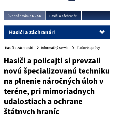
Úvodná stránka MV SR
Hasiči a záchranári
Hasiči a záchranári
Hasiči a záchranári
Informačný servis
Tlačové správy
Hasiči a policajti si prevzali
novú špecializovanú techniku
na plnenie náročných úloh v
teréne, pri mimoriadnych
udalostiach a ochrane
štátnych hraníc