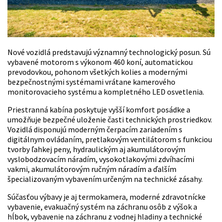
Nové vozidlá predstavujú významný technologický posun. Sú
vybavené motorom s výkonom 460 koní, automatickou
prevodovkou, pohonom všetkých kolies a modernými
bezpečnostnými systémami vrátane kamerového
monitorovacieho systému a kompletného LED osvetlenia.
Priestranná kabína poskytuje vyšší komfort posádke a
umožňuje bezpečné uloženie časti technických prostriedkov.
Vozidlá disponujú moderným čerpacím zariadením s
digitálnym ovládaním, pretlakovým ventilátorom s funkciou
tvorby ľahkej peny, hydraulickým aj akumulátorovým
vyslobodzovacím náradím, vysokotlakovými zdvíhacími
vakmi, akumulátorovým ručným náradím a ďalším
špecializovaným vybavením určeným na technické zásahy.
Súčasťou výbavy je aj termokamera, moderné zdravotnícke
vybavenie, evakuačný systém na záchranu osôb z výšok a
hĺbok, vybavenie na záchranu z vodnej hladiny a technické