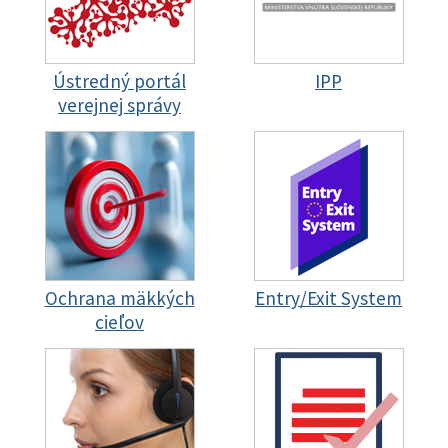
Ústredný portál
IPP
verejnej správy
Ochrana mäkkých
Entry/Exit System
cieľov