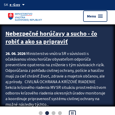
Preskocit na hlavný obsah
arrow_drop_down
SK
e-Gov
menu
Menu
Zastavit automatický posun upútavok
Nebezpečné horúčavy a sucho - čo
robiť a ako sa pripraviť
26. 06. 2026
Ministerstvo vnútra SR v súvislosti s
očakávanou vlnou horúčav obyvateľom odporúča
preventívne opatrenia na zníženie s tým súvisiacich rizík.
Odporúčania z pohľadu civilnej ochrany, polície a hasičov
majú za cieľ chrániť život, zdravie a majetok občanov, ale
aj prírody. CIVILNÁ OCHRANA A KRÍZOVÉ RIADENIE
Sekcia krízového riadenia MV SR situáciu prostredníctvom
odborov krízového riadenia okresných úradov monitoruje
a koordinuje pripravenosť systému civilnej ochrany na
možné následky týchto...
pause_presentation
Viac