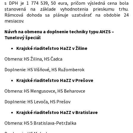
s DPH je 1 774 539, 50 eura, pričom výsledná cena bola
stanovená na základe vyhodnotenia prieskumu trhu.
Rámcová dohoda sa plánuje uzatvárať na obdobie 24
mesiacov.
Návrh na obmenu a doplnenie techniky typu AHZS –
Tunelový špeciál
Krajské riaditeľstvo HaZZ v Žiline
Obmena: HS Žilina, HS Čadca
Doplnenie: HS Višňové, HS Ružomberok
Krajské riaditeľstvo HaZZ v Prešove
Obmena: HS Mengusovce, HS Beharovce
Doplnenie: HS Levoča, HS Prešov
Krajské riaditeľstvo HaZZ v Bratislave
Obmena: HS 5 Bratislava-Petržalka