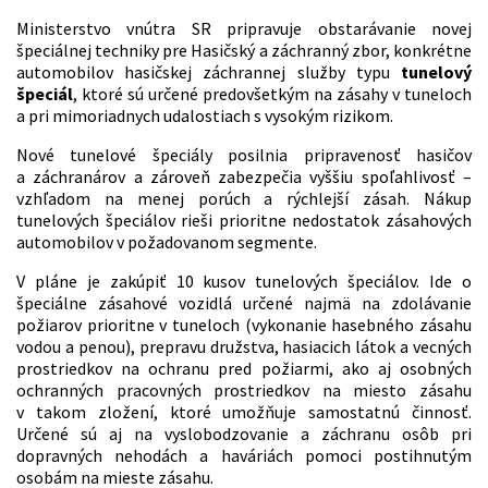
Ministerstvo vnútra SR pripravuje obstarávanie novej
špeciálnej techniky pre Hasičský a záchranný zbor, konkrétne
automobilov hasičskej záchrannej služby typu
tunelový
špeciál
, ktoré sú určené predovšetkým na zásahy v tuneloch
a pri mimoriadnych udalostiach s vysokým rizikom.
Nové tunelové špeciály posilnia pripravenosť hasičov
a záchranárov a zároveň zabezpečia vyššiu spoľahlivosť –
vzhľadom na menej porúch a rýchlejší zásah. Nákup
tunelových špeciálov rieši prioritne nedostatok zásahových
automobilov v požadovanom segmente.
V pláne je zakúpiť 10 kusov tunelových špeciálov. Ide o
špeciálne zásahové vozidlá určené najmä na zdolávanie
požiarov prioritne v tuneloch (vykonanie hasebného zásahu
vodou a penou), prepravu družstva, hasiacich látok a vecných
prostriedkov na ochranu pred požiarmi, ako aj osobných
ochranných pracovných prostriedkov na miesto zásahu
v takom zložení, ktoré umožňuje samostatnú činnosť.
Určené sú aj na vyslobodzovanie a záchranu osôb pri
dopravných nehodách a haváriách pomoci postihnutým
osobám na mieste zásahu.