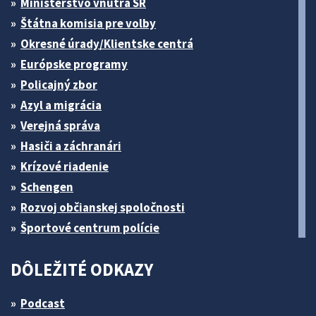
Ministerstvo vnútra SR
Štátna komisia pre volby
Okresné úrady/Klientske centrá
Európske programy
Policajný zbor
Azyl a migrácia
Verejná správa
Hasiči a záchranári
Krízové riadenie
Schengen
Rozvoj občianskej spoločnosti
Športové centrum polície
DÔLEŽITÉ ODKAZY
Podcast