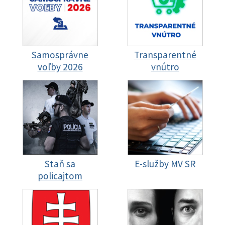
Samosprávne
Transparentné
voľby 2026
vnútro
Staň sa
E-služby MV SR
policajtom