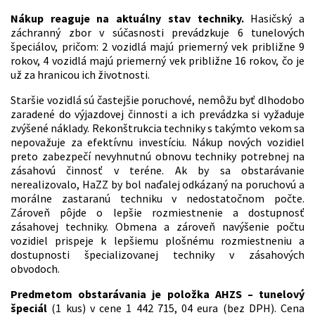
Nákup reaguje na aktuálny stav techniky.
Hasičský a
záchranný zbor v súčasnosti prevádzkuje 6 tunelových
špeciálov, pričom: 2 vozidlá majú priemerný vek približne 9
rokov, 4 vozidlá majú priemerný vek približne 16 rokov, čo je
už za hranicou ich životnosti.
Staršie vozidlá sú častejšie poruchové, nemôžu byť dlhodobo
zaradené do výjazdovej činnosti a ich prevádzka si vyžaduje
zvýšené náklady. Rekonštrukcia techniky s takýmto vekom sa
nepovažuje za efektívnu investíciu. Nákup nových vozidiel
preto zabezpečí nevyhnutnú obnovu techniky potrebnej na
zásahovú činnosť v teréne. Ak by sa obstarávanie
nerealizovalo, HaZZ by bol naďalej odkázaný na poruchovú a
morálne zastaranú techniku v nedostatočnom počte.
Zároveň pôjde o lepšie rozmiestnenie a dostupnosť
zásahovej techniky. Obmena a zároveň navýšenie počtu
vozidiel prispeje k lepšiemu plošnému rozmiestneniu a
dostupnosti špecializovanej techniky v zásahových
obvodoch.
Predmetom obstarávania je položka AHZS – tunelový
špeciál
(1 kus) v cene 1 442 715, 04 eura (bez DPH). Cena