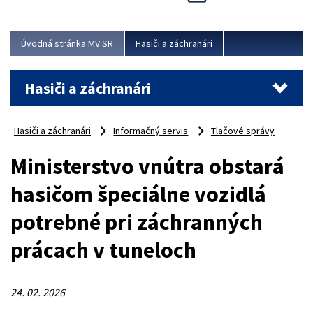
Úvodná stránka MV SR
Hasiči a záchranári
Hasiči a záchranári
Hasiči a záchranári
Informačný servis
Tlačové správy
Ministerstvo vnútra obstará
hasičom špeciálne vozidlá
potrebné pri záchranných
prácach v tuneloch
24. 02. 2026