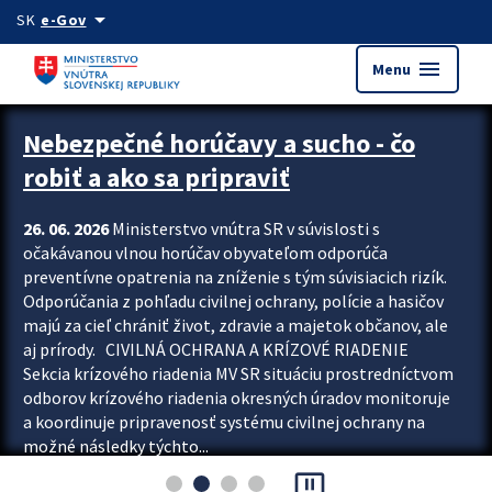
Preskocit na hlavný obsah
arrow_drop_down
SK
e-Gov
menu
Menu
Zastavit automatický posun upútavok
Nebezpečné horúčavy a sucho - čo
robiť a ako sa pripraviť
26. 06. 2026
Ministerstvo vnútra SR v súvislosti s
očakávanou vlnou horúčav obyvateľom odporúča
preventívne opatrenia na zníženie s tým súvisiacich rizík.
Odporúčania z pohľadu civilnej ochrany, polície a hasičov
majú za cieľ chrániť život, zdravie a majetok občanov, ale
aj prírody. CIVILNÁ OCHRANA A KRÍZOVÉ RIADENIE
Sekcia krízového riadenia MV SR situáciu prostredníctvom
odborov krízového riadenia okresných úradov monitoruje
a koordinuje pripravenosť systému civilnej ochrany na
možné následky týchto...
pause_presentation
Viac