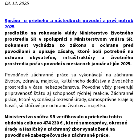
03. 12. 2025
Správu o priebehu a následkoch povodní z prvý polrok
2025
predložilo na rokovanie vlády Ministerstvo životného
prostredia SR v spolupráci s Ministerstvom vnútra SR.
Dokument vychádza zo zákona o ochrane pred
povodňami a opisuje zásahy, ktoré boli potrebné na
ochranu obyvateľov, infraštruktúry a životného
prostredia počas povodní v mesiacoch január až jún 2025.
Povodňové záchranné práce sa vykonávajú na záchranu
životov, zdravia, majetku, kultúrneho dedičstva a životného
prostredia v čase nebezpečenstva. Povodne vždy preverujú
pripravenosť štátu aj schopnosť rýchlej reakcie. Záchranné
práce, ktoré vykonávajú okresné úrady, samosprávne kraje aj
hasiči, sú kľúčové pre ochranu životov a majetku.
Ministerstvo vnútra SR verifikovalo v priebehu tohto
obdobia celkovo 474 230 € , ktoré samosprávy, okresné
úrady a Hasičský a záchranný zbor vynaložené na
povodňové zabezpečovacie a záchranné práce.