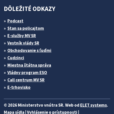
DÔLEŽITÉ ODKAZY
Podcast
Stan sa policajtom
E-služby MV SR
Vestník vlády SR
Obchodovanie s ľuďmi
Cudzinci
Miestna štátna správa
Vládny program ESO
Call centrum MV SR
E-trhovisko
© 2026 Ministerstvo vnútra SR. Web od
ELET systems
.
Mapa sídla
|
Vyhlásenie o prístupnosti
|