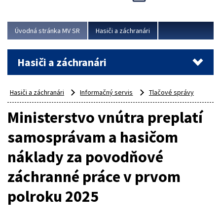
Úvodná stránka MV SR
Hasiči a záchranári
Hasiči a záchranári
Hasiči a záchranári
Informačný servis
Tlačové správy
Ministerstvo vnútra preplatí
samosprávam a hasičom
náklady za povodňové
záchranné práce v prvom
polroku 2025