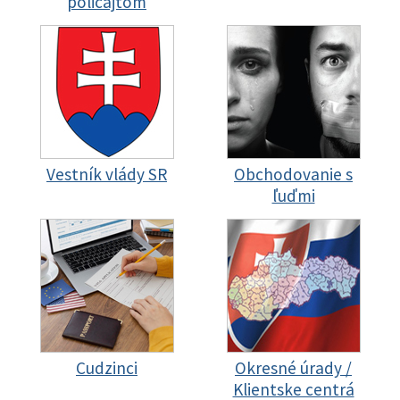
policajtom
Vestník vlády SR
Obchodovanie s
ľuďmi
Cudzinci
Okresné úrady /
Klientske centrá