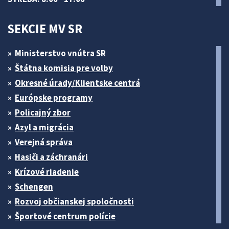
SEKCIE MV SR
Ministerstvo vnútra SR
Štátna komisia pre volby
Okresné úrady/Klientske centrá
Európske programy
Policajný zbor
Azyl a migrácia
Verejná správa
Hasiči a záchranári
Krízové riadenie
Schengen
Rozvoj občianskej spoločnosti
Športové centrum polície