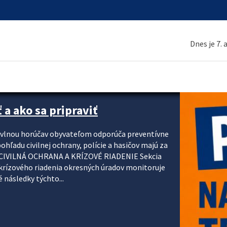
Dnes je 7.
 a ako sa pripraviť
u vlnou horúčav obyvateľom odporúča preventívne
ohľadu civilnej ochrany, polície a hasičov majú za
ody. CIVILNÁ OCHRANA A KRÍZOVÉ RIADENIE Sekcia
krízového riadenia okresných úradov monitoruje
 následky týchto...