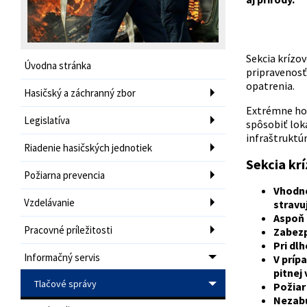
Sekcia krízo
Úvodna stránka
pripravenosť
opatrenia.
Hasičský a záchranný zbor
Extrémne horú
Legislatíva
spôsobiť lok
infraštruktú
Riadenie hasičských jednotiek
Sekcia kr
Požiarna prevencia
Vhodne
Vzdelávanie
stravu
Aspoň 
Pracovné príležitosti
Zabezp
Pri dl
Informačný servis
V príp
pitnej
Tlačové správy
Požiar
Nezabú