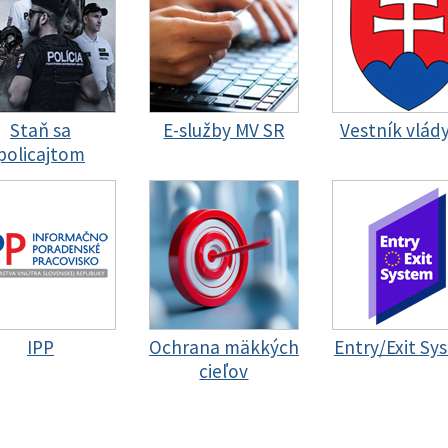
Staň sa
E-služby MV SR
Vestník vlád
policajtom
IPP
Ochrana mäkkých
Entry/Exit Sy
cieľov