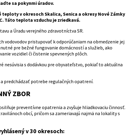
iaďte sa pokynmi úradov.
é teploty v okresoch Skalica, Senica a okresy Nové Zámky
. Táto teplota vzduchu je zriedkavá.
avu a Úradu verejného zdravotníctva SR.
ých vodovodov pristupovať k odporúčaniam na obmedzenie jej
hnutné pre bežné fungovanie domácností a služieb, ako
vanie vozidiel či čistenie spevnených plôch.
ré nesúvisia s dodávkou pre obyvateľstvo, pokiaľ to aktuálna
a predchádzať potrebe regulačných opatrení.
NNÝ ZBOR
ilňuje preventívne opatrenia a zvyšuje hliadkovaciu činnosť.
xtravilánoch obcí, pričom sa zameriavajú najmä na lokality s
vyhlásený v 30 okresoch: