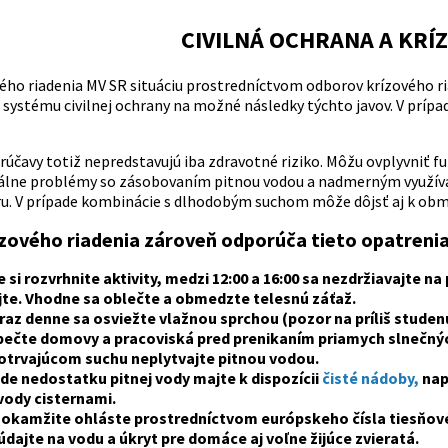
CIVILNÁ OCHRANA A KRÍ
vého riadenia MV SR situáciu prostredníctvom odborov krízového r
 systému civilnej ochrany na možné následky týchto javov. V príp
čavy totiž nepredstavujú iba zdravotné riziko. Môžu ovplyvniť fung
álne problémy so zásobovaním pitnou vodou a nadmerným využívan
ru. V prípade kombinácie s dlhodobým suchom môže dôjsť aj k obm
ízového riadenia zároveň odporúča tieto opatrenia
 si rozvrhnite aktivity, medzi 12:00 a 16:00 sa nezdržiavajte na
jte. Vhodne sa oblečte a obmedzte telesnú záťaž.
raz denne sa osviežte vlažnou sprchou (pozor na príliš studen
ečte domovy a pracoviská pred prenikaním priamych slnečnýc
hotrvajúcom suchu neplytvajte pitnou vodou.
ade nedostatku pitnej vody majte k dispozícii
čisté nádoby
,
napr
 vody cisternami.
 okamžite ohláste prostredníctvom európskeho čísla tiesňové
dajte na vodu a úkryt pre domáce aj voľne žijúce zvieratá.