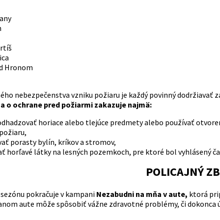
any
n
rtíš
ica
ad Hronom
ného nebezpečenstva vzniku požiaru je každý povinný dodržiavať z
a o ochrane pred požiarmi zakazuje najmä:
, odhadzovať horiace alebo tlejúce predmety alebo používať otv
požiaru,
ať porasty bylín, kríkov a stromov,
ť horľavé látky na lesných pozemkoch, pre ktoré bol vyhlásený č
POLICAJNÝ Z
ú sezónu pokračuje v kampani
Nezabudni na mňa v aute,
ktorá pr
nom aute môže spôsobiť vážne zdravotné problémy, či dokonca úmr