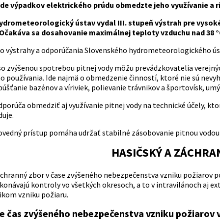
ade výpadkov elektrického prúdu obmedzte jeho využívanie a r
ydrometeorologický ústav vydal III. stupeň výstrah pre vysok
Očakáva sa dosahovanie maximálnej teploty vzduchu nad 38 °C
to výstrahy a odporúčania Slovenského hydrometeorologického úst
so zvýšenou spotrebou pitnej vody môžu prevádzkovatelia verejn
 používania. Ide najmä o obmedzenie činností, ktoré nie sú nevy
úšťanie bazénov a víriviek, polievanie trávnikov a športovísk, umý
porúča obmedziť aj využívanie pitnej vody na technické účely, kto
duje.
vedný prístup pomáha udržať stabilné zásobovanie pitnou vodou 
HASIČSKÝ A ZÁCHRA
áchranný zbor v čase zvýšeného nebezpečenstva vzniku požiarov pos
ykonávajú kontroly vo všetkých okresoch, a to v intravilánoch aj e
zikom vzniku požiaru.
je čas zvýšeného nebezpečenstva vzniku požiarov 