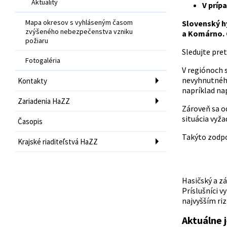
Aktuality
V príp
Mapa okresov s vyhláseným časom
Slovenský h
zvýšeného nebezpečenstva vzniku
a Komárno. 
požiaru
Sledujte pre
Fotogaléria
V regiónoch 
nevyhnutného
Kontakty
napríklad nap
Zariadenia HaZZ
Zároveň sa od
situácia vyža
Časopis
Takýto zodpo
Krajské riaditeľstvá HaZZ
Hasičský a z
Príslušníci v
najvyšším ri
Aktuálne 