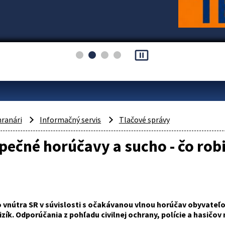
pause_presentation
hranári
Informačný servis
Tlačové správy
ečné horúčavy a sucho - čo robiť
o vnútra SR v súvislosti s očakávanou vlnou horúčav obyvateľ
rizík. Odporúčania z pohľadu civilnej ochrany, polície a hasičov