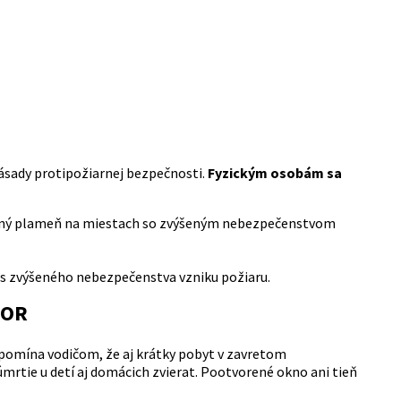
ásady protipožiarnej bezpečnosti.
Fyzickým osobám sa
orený plameň na miestach so zvýšeným nebezpečenstvom
as zvýšeného nebezpečenstva vzniku požiaru.
BOR
ipomína vodičom, že aj krátky pobyt v zavretom
tie u detí aj domácich zvierat. Pootvorené okno ani tieň