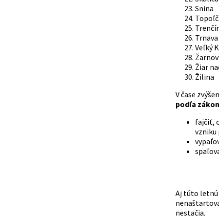
Snina
Topoľč
Trenčí
Trnava
Veľký K
Žarnov
Žiar n
Žilina
V čase zvýše
podľa zákon
fajčiť
vzniku 
vypaľov
spaľova
Aj túto letn
nenaštartova
nestačia.