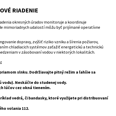
ZOVÉ RIADENIE
iadenia okresných úradov monitoruje a koordinuje
ade mimoriadnych udalostí môžu byť prijímané operatívne
ovanie dopravy, zvýšiť riziko vzniku a šírenia požiarov,
ím chladiacich systémov zaťažiť energetickú a technickú
edzeniam v zásobovaní vodou v niektorých lokalitách.
:
 priamom slnku. Dodržiavajte pitný režim a ľahšie sa
ú vodu). Neskáčte do studenej vody.
h lúčov cez okná tienením.
íklad vedrá, či bandasky, ktoré využijete pri distribuovaní
ho volania 112.