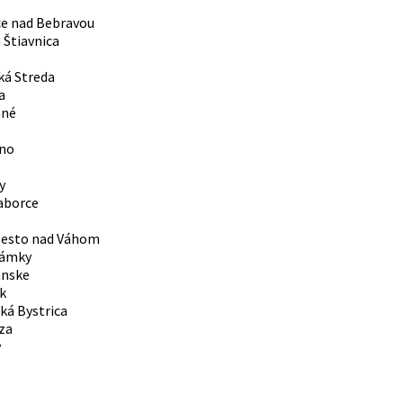
e nad Bebravou
 Štiavnica
ká Streda
a
né
no
y
aborce
esto nad Váhom
Zámky
ánske
k
ká Bystrica
za
v