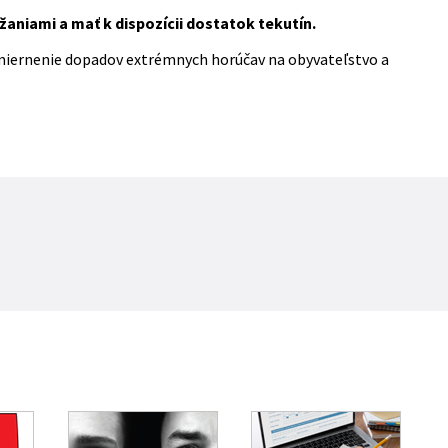
žaniami a mať k dispozícii dostatok tekutín.
zmiernenie dopadov extrémnych horúčav na obyvateľstvo a