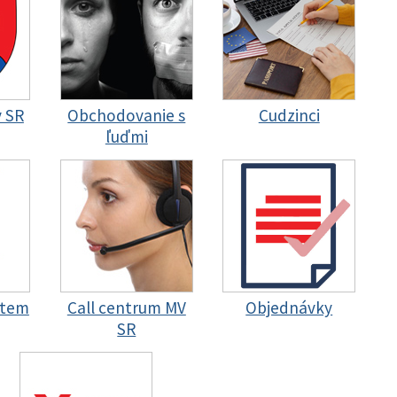
y SR
Obchodovanie s
Cudzinci
ľuďmi
stem
Call centrum MV
Objednávky
SR