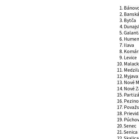
Bánovc
Banská
Bytča
Dunajs
Galant
Humen
Ilava
Komár
Levice
Malack
Medzil
Myjava
Nové M
Nové 
Partiz
Pezino
Považs
Prievid
Púcho
Senec
Senica
Skalica