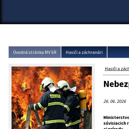
Úvodná stránka MV SR
Hasiči a záchranári
Hasiči a zác
Nebezp
26. 06. 2026
Ministerstv
súvisiacich 
aj prírody.