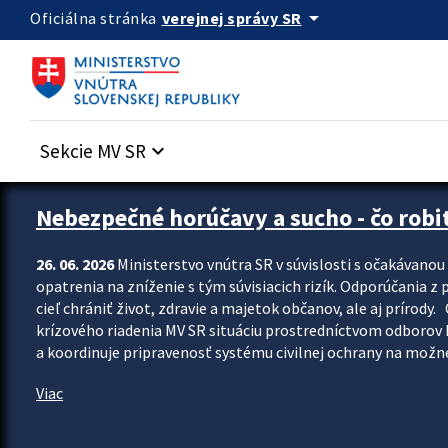
Preskocit na hlavný obsah
arrow_drop_down
verejnej správy SR
Oficiálna stránka
Sekcie MV SR
keyboard_arrow_down
Zastavit automatický posun upútavok
Nebezpečné horúčavy a sucho - čo robiť
26. 06. 2026
Ministerstvo vnútra SR v súvislosti s očakávano
opatrenia na zníženie s tým súvisiacich rizík. Odporúčania z p
cieľ chrániť život, zdravie a majetok občanov, ale aj prír
krízového riadenia MV SR situáciu prostredníctvom odborov 
a koordinuje pripravenosť systému civilnej ochrany na možné
Viac