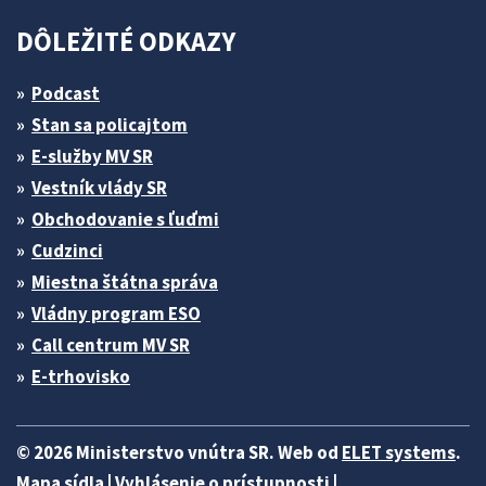
DÔLEŽITÉ ODKAZY
Podcast
Stan sa policajtom
E-služby MV SR
Vestník vlády SR
Obchodovanie s ľuďmi
Cudzinci
Miestna štátna správa
Vládny program ESO
Call centrum MV SR
E-trhovisko
© 2026 Ministerstvo vnútra SR. Web od
ELET systems
.
Mapa sídla
|
Vyhlásenie o prístupnosti
|