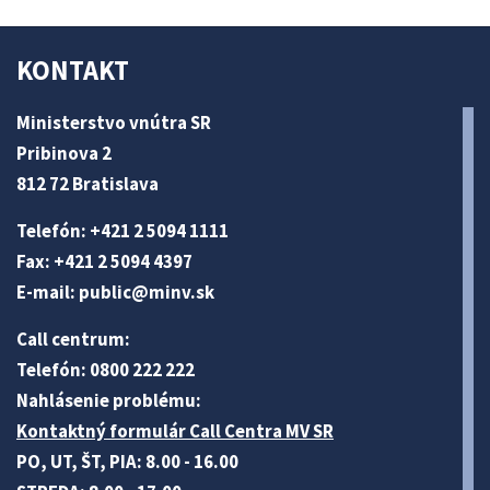
KONTAKT
Ministerstvo vnútra SR
Pribinova 2
812 72 Bratislava
Telefón: +421 2 5094 1111
Fax: +421 2 5094 4397
E-mail:
public@minv
.sk
Call centrum:
Telefón: 0800 222 222
Nahlásenie problému:
Kontaktný formulár Call Centra MV SR
PO, UT, ŠT, PIA: 8.00 - 16.00