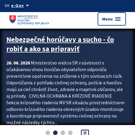
Preskocit na hlavný obsah
arrow_drop_down
SK
e-Gov
menu
Menu
Zastavit automatický posun upútavok
Nebezpečné horúčavy a sucho - čo
robiť a ako sa pripraviť
26. 06. 2026
Ministerstvo vnútra SR v súvislosti s
očakávanou vlnou horúčav obyvateľom odporúča
preventívne opatrenia na zníženie s tým súvisiacich rizík.
Odporúčania z pohľadu civilnej ochrany, polície a hasičov
majú za cieľ chrániť život, zdravie a majetok občanov, ale
aj prírody. CIVILNÁ OCHRANA A KRÍZOVÉ RIADENIE
Sekcia krízového riadenia MV SR situáciu prostredníctvom
odborov krízového riadenia okresných úradov monitoruje
a koordinuje pripravenosť systému civilnej ochrany na
možné následky týchto...
pause_presentation
Viac