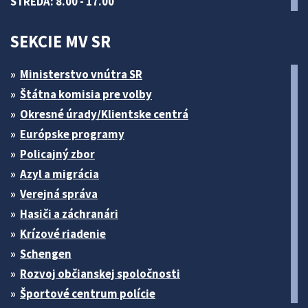
STREDA: 8.00 - 17.00
SEKCIE MV SR
Ministerstvo vnútra SR
Štátna komisia pre volby
Okresné úrady/Klientske centrá
Európske programy
Policajný zbor
Azyl a migrácia
Verejná správa
Hasiči a záchranári
Krízové riadenie
Schengen
Rozvoj občianskej spoločnosti
Športové centrum polície