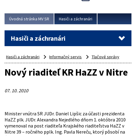
Úvodná stránka MV SR
Hasiči a záchranári
Hasiči a záchranári
Hasiči a záchranári
Informačný servis
Tlačové správy
Nový riaditeľ KR HaZZ v Nitre
07. 10. 2010
Minister vnútra SR JUDr. Daniel Lipšic za účasti prezidenta
HaZZ plk. JUDr. Alexandra Nejedlého dňom 1. októbra 2010
vymenoval na post riaditeľa Krajského riaditeľstva HaZZ v
Nitre 39 – ročného pplk. Ing. Pavla Nereču, ktorý pôsobí na