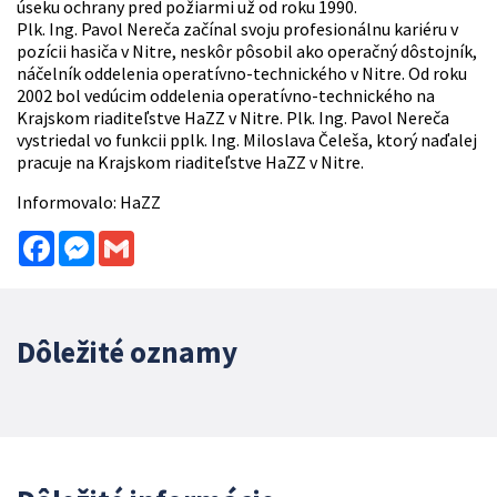
úseku ochrany pred požiarmi už od roku 1990.
Plk. Ing. Pavol Nereča začínal svoju profesionálnu kariéru v
pozícii hasiča v Nitre, neskôr pôsobil ako operačný dôstojník,
náčelník oddelenia operatívno-technického v Nitre. Od roku
2002 bol vedúcim oddelenia operatívno-technického na
Krajskom riaditeľstve HaZZ v Nitre. Plk. Ing. Pavol Nereča
vystriedal vo funkcii pplk. Ing. Miloslava Čeleša, ktorý naďalej
pracuje na Krajskom riaditeľstve HaZZ v Nitre.
Informovalo: HaZZ
Facebook
Messenger
Gmail
Dôležité oznamy