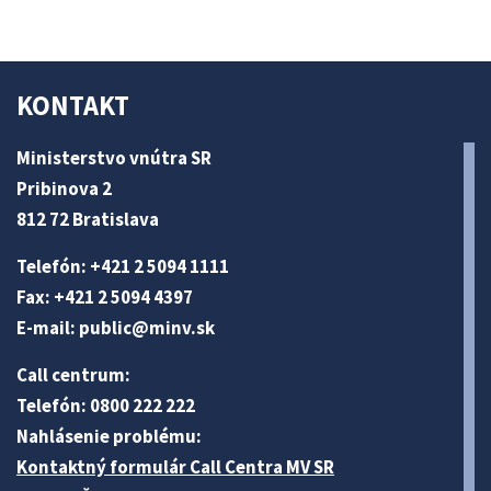
KONTAKT
Ministerstvo vnútra SR
Pribinova 2
812 72 Bratislava
Telefón: +421 2 5094 1111
Fax: +421 2 5094 4397
E-mail:
public@minv
.sk
Call centrum:
Telefón: 0800 222 222
Nahlásenie problému:
Kontaktný formulár Call Centra MV SR