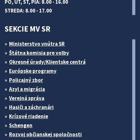
PO, UT, ŠT, PIA: 8.00 - 16.00
STREDA: 8.00 - 17.00
SEKCIE MV SR
Ministerstvo vnútra SR
Štátna komisia pre volby
Okresné úrady/Klientske centrá
Európske programy
Policajný zbor
Azyl a migrácia
Verejná správa
Hasiči a záchranári
Krízové riadenie
Schengen
Rozvoj občianskej spoločnosti