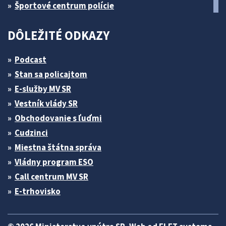
Športové centrum polície
DÔLEŽITÉ ODKAZY
Podcast
Stan sa policajtom
E-služby MV SR
Vestník vlády SR
Obchodovanie s ľuďmi
Cudzinci
Miestna štátna správa
Vládny program ESO
Call centrum MV SR
E-trhovisko