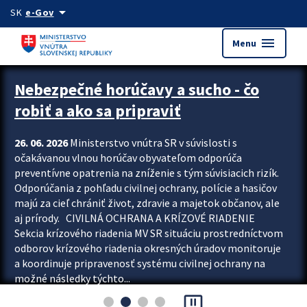
Preskocit na hlavný obsah
arrow_drop_down
SK
e-Gov
menu
Menu
Zastavit automatický posun upútavok
Nebezpečné horúčavy a sucho - čo
robiť a ako sa pripraviť
26. 06. 2026
Ministerstvo vnútra SR v súvislosti s
očakávanou vlnou horúčav obyvateľom odporúča
preventívne opatrenia na zníženie s tým súvisiacich rizík.
Odporúčania z pohľadu civilnej ochrany, polície a hasičov
majú za cieľ chrániť život, zdravie a majetok občanov, ale
aj prírody. CIVILNÁ OCHRANA A KRÍZOVÉ RIADENIE
Sekcia krízového riadenia MV SR situáciu prostredníctvom
odborov krízového riadenia okresných úradov monitoruje
a koordinuje pripravenosť systému civilnej ochrany na
možné následky týchto...
pause_presentation
Viac