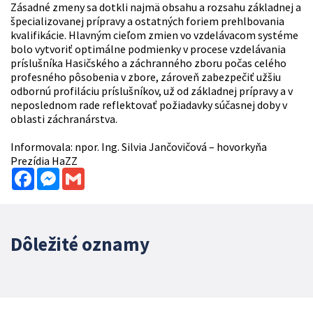
Zásadné zmeny sa dotkli najmä obsahu a rozsahu základnej a
špecializovanej prípravy a ostatných foriem prehlbovania
kvalifikácie. Hlavným cieľom zmien vo vzdelávacom systéme
bolo vytvoriť optimálne podmienky v procese vzdelávania
príslušníka Hasičského a záchranného zboru počas celého
profesného pôsobenia v zbore, zároveň zabezpečiť užšiu
odbornú profiláciu príslušníkov, už od základnej prípravy a v
neposlednom rade reflektovať požiadavky súčasnej doby v
oblasti záchranárstva.
Informovala: npor. Ing. Silvia Jančovičová – hovorkyňa
Prezídia HaZZ
Facebook
Messenger
Gmail
Dôležité oznamy