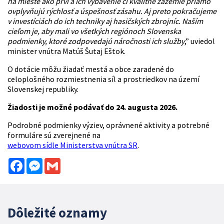
na mieste ako prví a ich vybavenie či kvalitné zázemie priamo
ovplyvňujú rýchlosť a úspešnosť zásahu. Aj preto pokračujeme
v investíciách do ich techniky aj hasičských zbrojníc. Naším
cieľom je, aby mali vo všetkých regiónoch Slovenska
podmienky, ktoré zodpovedajú náročnosti ich služby
,” uviedol
minister vnútra Matúš Šutaj Eštok.
O dotácie môžu žiadať mestá a obce zaradené do
celoplošného rozmiestnenia síl a prostriedkov na území
Slovenskej republiky.
Žiadosti je možné podávať do 24. augusta 2026.
Podrobné podmienky výziev, oprávnené aktivity a potrebné
formuláre sú zverejnené na
webovom sídle Ministerstva vnútra SR
.
Facebook
Messenger
Gmail
Dôležité oznamy