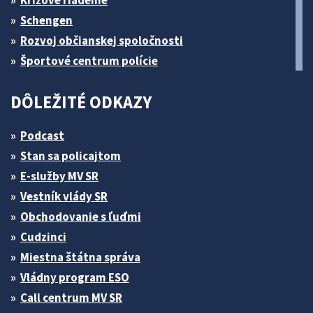
Krízové riadenie
Schengen
Rozvoj občianskej spoločnosti
Športové centrum polície
DÔLEŽITÉ ODKAZY
Podcast
Stan sa policajtom
E-služby MV SR
Vestník vlády SR
Obchodovanie s ľuďmi
Cudzinci
Miestna štátna správa
Vládny program ESO
Call centrum MV SR