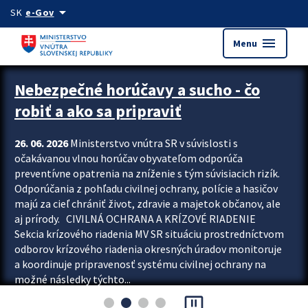
Preskocit na hlavný obsah
arrow_drop_down
SK
e-Gov
menu
Menu
Zastavit automatický posun upútavok
Nebezpečné horúčavy a sucho - čo
robiť a ako sa pripraviť
26. 06. 2026
Ministerstvo vnútra SR v súvislosti s
očakávanou vlnou horúčav obyvateľom odporúča
preventívne opatrenia na zníženie s tým súvisiacich rizík.
Odporúčania z pohľadu civilnej ochrany, polície a hasičov
majú za cieľ chrániť život, zdravie a majetok občanov, ale
aj prírody. CIVILNÁ OCHRANA A KRÍZOVÉ RIADENIE
Sekcia krízového riadenia MV SR situáciu prostredníctvom
odborov krízového riadenia okresných úradov monitoruje
a koordinuje pripravenosť systému civilnej ochrany na
možné následky týchto...
pause_presentation
Viac