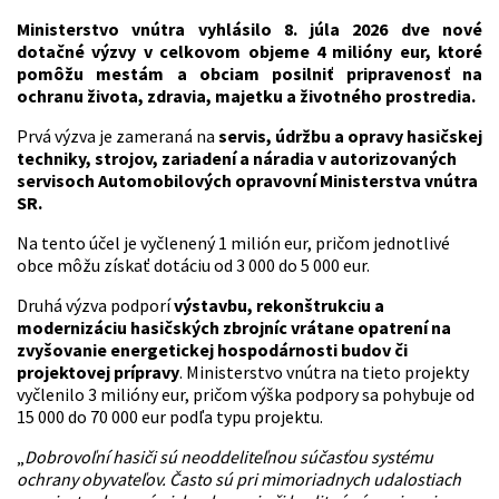
Ministerstvo vnútra vyhlásilo 8. júla 2026 dve nové
dotačné výzvy v celkovom objeme 4 milióny eur, ktoré
pomôžu mestám a obciam posilniť pripravenosť na
ochranu života, zdravia, majetku a životného prostredia.
Prvá výzva je zameraná na
servis, údržbu a opravy hasičskej
techniky, strojov, zariadení a náradia v autorizovaných
servisoch Automobilových opravovní Ministerstva vnútra
SR.
Na tento účel je vyčlenený 1 milión eur, pričom jednotlivé
obce môžu získať dotáciu od 3 000 do 5 000 eur.
Druhá výzva podporí
výstavbu, rekonštrukciu a
modernizáciu hasičských zbrojníc vrátane opatrení na
zvyšovanie energetickej hospodárnosti budov či
projektovej prípravy
. Ministerstvo vnútra na tieto projekty
vyčlenilo 3 milióny eur, pričom výška podpory sa pohybuje od
15 000 do 70 000 eur podľa typu projektu.
„
Dobrovoľní hasiči sú neoddeliteľnou súčasťou systému
ochrany obyvateľov. Často sú pri mimoriadnych udalostiach