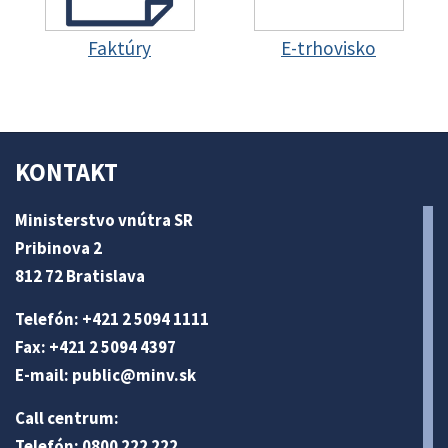
Faktúry
E-trhovisko
KONTAKT
Ministerstvo vnútra SR
Pribinova 2
812 72 Bratislava
Telefón: +421 2 5094 1111
Fax: +421 2 5094 4397
E-mail:
public@minv
.sk
Call centrum:
Telefón: 0800 222 222