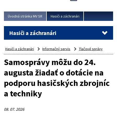
Úvodná stránka MV SR
Hasiči a záchranári
Hasiči a záchranári
Hasiči a záchranári
Informačný servis
Tlačové správy
Samosprávy môžu do 24.
augusta žiadať o dotácie na
podporu hasičských zbrojníc
a techniky
08. 07. 2026