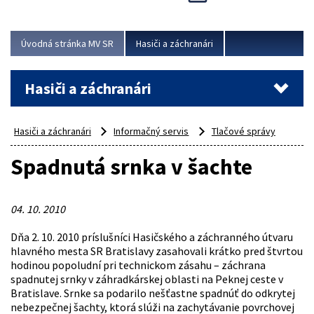
Úvodná stránka MV SR
Hasiči a záchranári
Hasiči a záchranári
Hasiči a záchranári
Informačný servis
Tlačové správy
Spadnutá srnka v šachte
04. 10. 2010
Dňa 2. 10. 2010 príslušníci Hasičského a záchranného útvaru
hlavného mesta SR Bratislavy zasahovali krátko pred štvrtou
hodinou popoludní pri technickom zásahu – záchrana
spadnutej srnky v záhradkárskej oblasti na Peknej ceste v
Bratislave. Srnke sa podarilo nešťastne spadnúť do odkrytej
nebezpečnej šachty, ktorá slúži na zachytávanie povrchovej