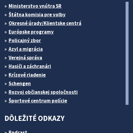
Ministerstvo vnútra SR
Štátna komisia pre volby
Okresné úrady/Klientske centrá
Európske programy
Policajný zbor
Azyl a migrácia
Verejná správa
Hasiči a záchranári
Krízové riadenie
Schengen
Rozvoj občianskej spoločnosti
Športové centrum polície
DÔLEŽITÉ ODKAZY
Podcast