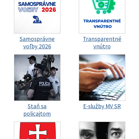
Samosprávne
Transparentné
voľby 2026
vnútro
Staň sa
E-služby MV SR
policajtom