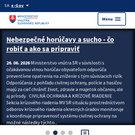
Preskocit na hlavný obsah
arrow_drop_down
SK
e-Gov
menu
Menu
Zastavit automatický posun upútavok
Nebezpečné horúčavy a sucho - čo
robiť a ako sa pripraviť
26. 06. 2026
Ministerstvo vnútra SR v súvislosti s
očakávanou vlnou horúčav obyvateľom odporúča
preventívne opatrenia na zníženie s tým súvisiacich rizík.
Odporúčania z pohľadu civilnej ochrany, polície a hasičov
majú za cieľ chrániť život, zdravie a majetok občanov, ale
aj prírody. CIVILNÁ OCHRANA A KRÍZOVÉ RIADENIE
Sekcia krízového riadenia MV SR situáciu prostredníctvom
odborov krízového riadenia okresných úradov monitoruje
a koordinuje pripravenosť systému civilnej ochrany na
možné následky týchto...
pause_presentation
Viac