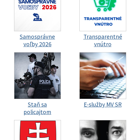
Samosprávne
Transparentné
voľby 2026
vnútro
Staň sa
E-služby MV SR
policajtom