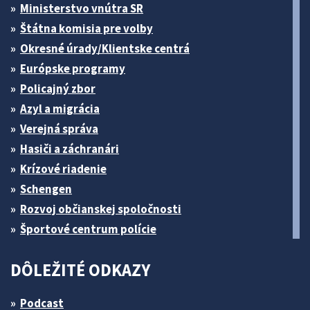
Ministerstvo vnútra SR
Štátna komisia pre volby
Okresné úrady/Klientske centrá
Európske programy
Policajný zbor
Azyl a migrácia
Verejná správa
Hasiči a záchranári
Krízové riadenie
Schengen
Rozvoj občianskej spoločnosti
Športové centrum polície
DÔLEŽITÉ ODKAZY
Podcast