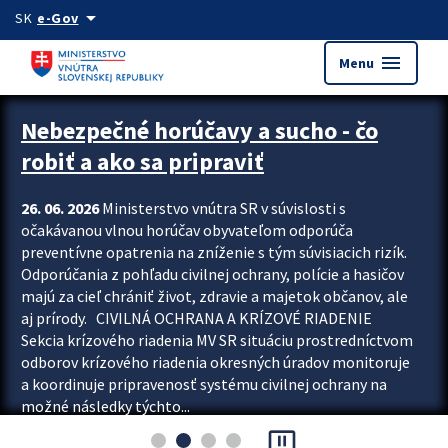
Preskocit na hlavný obsah
arrow_drop_down
SK
e-Gov
menu
Menu
Zastavit automatický posun upútavok
Nebezpečné horúčavy a sucho - čo
robiť a ako sa pripraviť
26. 06. 2026
Ministerstvo vnútra SR v súvislosti s
očakávanou vlnou horúčav obyvateľom odporúča
preventívne opatrenia na zníženie s tým súvisiacich rizík.
Odporúčania z pohľadu civilnej ochrany, polície a hasičov
majú za cieľ chrániť život, zdravie a majetok občanov, ale
aj prírody. CIVILNÁ OCHRANA A KRÍZOVÉ RIADENIE
Sekcia krízového riadenia MV SR situáciu prostredníctvom
odborov krízového riadenia okresných úradov monitoruje
a koordinuje pripravenosť systému civilnej ochrany na
možné následky týchto...
pause_presentation
Viac