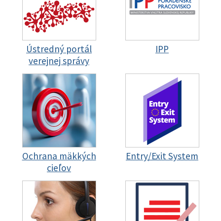
Ústredný portál
IPP
verejnej správy
Ochrana mäkkých
Entry/Exit System
cieľov