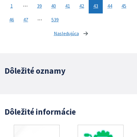
1
⋯
39
40
41
42
43
44
45
46
47
⋯
539
Nasledujúca
stránka
Dôležité oznamy
Dôležité informácie