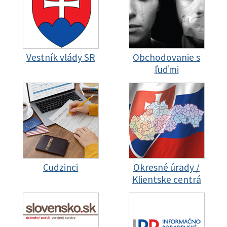
Vestník vlády SR
Obchodovanie s
ľuďmi
Cudzinci
Okresné úrady /
Klientske centrá