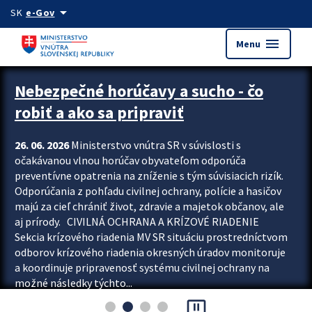
Preskocit na hlavný obsah
arrow_drop_down
SK
e-Gov
menu
Menu
Zastavit automatický posun upútavok
Nebezpečné horúčavy a sucho - čo
robiť a ako sa pripraviť
26. 06. 2026
Ministerstvo vnútra SR v súvislosti s
očakávanou vlnou horúčav obyvateľom odporúča
preventívne opatrenia na zníženie s tým súvisiacich rizík.
Odporúčania z pohľadu civilnej ochrany, polície a hasičov
majú za cieľ chrániť život, zdravie a majetok občanov, ale
aj prírody. CIVILNÁ OCHRANA A KRÍZOVÉ RIADENIE
Sekcia krízového riadenia MV SR situáciu prostredníctvom
odborov krízového riadenia okresných úradov monitoruje
a koordinuje pripravenosť systému civilnej ochrany na
možné následky týchto...
pause_presentation
Viac