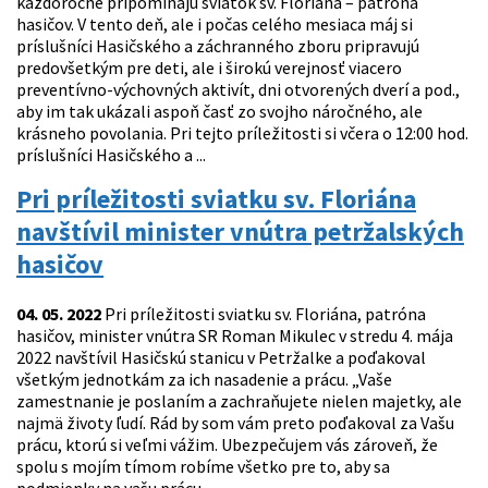
každoročne pripomínajú sviatok sv. Floriána – patróna
hasičov. V tento deň, ale i počas celého mesiaca máj si
príslušníci Hasičského a záchranného zboru pripravujú
predovšetkým pre deti, ale i širokú verejnosť viacero
preventívno-výchovných aktivít, dni otvorených dverí a pod.,
aby im tak ukázali aspoň časť zo svojho náročného, ale
krásneho povolania. Pri tejto príležitosti si včera o 12:00 hod.
príslušníci Hasičského a ...
Pri príležitosti sviatku sv. Floriána
navštívil minister vnútra petržalských
hasičov
04. 05. 2022
Pri príležitosti sviatku sv. Floriána, patróna
hasičov, minister vnútra SR Roman Mikulec v stredu 4. mája
2022 navštívil Hasičskú stanicu v Petržalke a poďakoval
všetkým jednotkám za ich nasadenie a prácu. „Vaše
zamestnanie je poslaním a zachraňujete nielen majetky, ale
najmä životy ľudí. Rád by som vám preto poďakoval za Vašu
prácu, ktorú si veľmi vážim. Ubezpečujem vás zároveň, že
spolu s mojím tímom robíme všetko pre to, aby sa