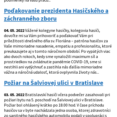
podmienky na vašu prácu...
Poďakovanie prezidenta Hasičského a
záchranného zboru
04. 05. 2022
Vážené kolegyne hasičky, kolegovia hasiči,
dovoľte mi sa Vám prihovoriť a poďakovať Vám pri
príležitosti dnešného dňa sv. Floriána – patróna hasičov za
Vaše mimoriadne nasadenie, empatiu a profesionalitu, ktoré
preukazujete aj v tomto náročnom období. Po vypätých viac
ako dvoch rokoch, kedy sme vynaložili maximum síl a
prostriedkov na zvládnutie pandémie COVID-19, sme si
nestihli ani vydýchnuť a zastihla nás ďalšia mimoriadne
vážna a náročná udalosť, ktorá ovplyvnila životy nás...
Požiar na Šalviovej ulici v Bratislave
03. 05. 2022
Bratislavskí hasiči včera podvečer zasahovali pri
požiari bytu na 5. poschodí na Šalviovej ulici v Bratislave.
Požiar bol ohlásený krátko po 18.00 hod. V čase príchodu
hasičov sa v byte nachádzala jedna osoba, ktorej zdravotníci
zo sanitného hasičského automobilu podali v spolupráci s