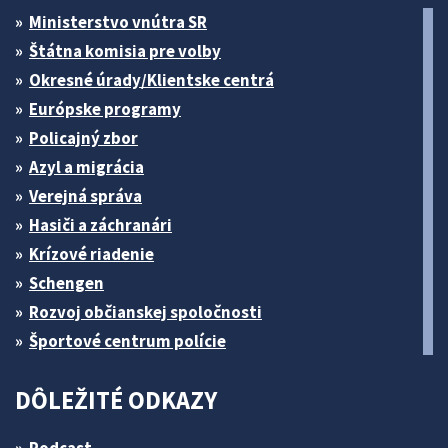
Ministerstvo vnútra SR
Štátna komisia pre volby
Okresné úrady/Klientske centrá
Európske programy
Policajný zbor
Azyl a migrácia
Verejná správa
Hasiči a záchranári
Krízové riadenie
Schengen
Rozvoj občianskej spoločnosti
Športové centrum polície
DÔLEŽITÉ ODKAZY