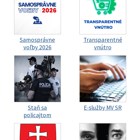
Samosprávne
Transparentné
voľby 2026
vnútro
Staň sa
E-služby MV SR
policajtom