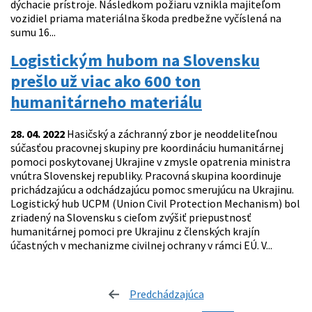
dýchacie prístroje. Následkom požiaru vznikla majiteľom
vozidiel priama materiálna škoda predbežne vyčíslená na
sumu 16...
Logistickým hubom na Slovensku
prešlo už viac ako 600 ton
humanitárneho materiálu
28. 04. 2022
Hasičský a záchranný zbor je neoddeliteľnou
súčasťou pracovnej skupiny pre koordináciu humanitárnej
pomoci poskytovanej Ukrajine v zmysle opatrenia ministra
vnútra Slovenskej republiky. Pracovná skupina koordinuje
prichádzajúcu a odchádzajúcu pomoc smerujúcu na Ukrajinu.
Logistický hub UCPM (Union Civil Protection Mechanism) bol
zriadený na Slovensku s cieľom zvýšiť priepustnosť
humanitárnej pomoci pre Ukrajinu z členských krajín
účastných v mechanizme civilnej ochrany v rámci EÚ. V...
Predchádzajúca
stránka