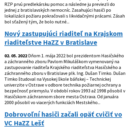
RZP prvú predlekársku pomoc a následne ju previezli do
jednej z bratislavských nemocníc. Zasahujúci hasiči po
lokalizácii požiaru pokračovali s likvidačnými prácami. Zásah
bol sťažený tým, že bolo nutné...
Nový zastupujúci riaditeľ na Krajskom
riaditeľstve HaZZ v Bratislave
02. 05. 2022
Dňom 1. mája 2022 bol prezidentom Hasičského
a záchranného zboru Pavlom Mikuláškom vymenovaný na
zastupovanie riaditeľa Krajského riaditeľstva Hasičského a
záchranného zboru v Bratislave plk. Ing. Dušan Timko. Dušan
Timko študoval na Vysokej škole báňskej – Technickej
univerzite v Ostrave v odbore technika požiarnej ochrany a
bezpečnosť priemyslu. V období rokov 1993 až 1998 pôsobil v
Hasičskom záchrannom sbore mesta Ostrava. Od januára
2000 pôsobil vo viacerých funkciách Mestského...
Dobrovoľní hasiči začali opäť cvičiť vo
VC HaZZ Lešť