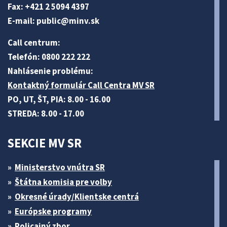
Fax: +421 2 5094 4397
E-mail:
public@minv
.sk
Call centrum:
Telefón: 0800 222 222
Nahlásenie problému:
Kontaktný formulár Call Centra MV SR
PO, UT, ŠT, PIA: 8.00 - 16.00
STREDA: 8.00 - 17.00
SEKCIE MV SR
Ministerstvo vnútra SR
Štátna komisia pre volby
Okresné úrady/Klientske centrá
Európske programy
Policajný zbor