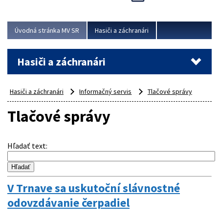
Úvodná stránka MV SR
Hasiči a záchranári
Hasiči a záchranári
Hasiči a záchranári
Informačný servis
Tlačové správy
Tlačové správy
Hľadať text
:
V Trnave sa uskutoční slávnostné
odovzdávanie čerpadiel