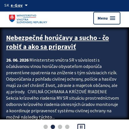
Preskocit na hlavný obsah
arrow_drop_down
SK
e-Gov
menu
Menu
Zastavit automatický posun upútavok
Nebezpečné horúčavy a sucho - čo
robiť a ako sa pripraviť
26. 06. 2026
Ministerstvo vnútra SR v súvislosti s
očakávanou vlnou horúčav obyvateľom odporúča
preventívne opatrenia na zníženie s tým súvisiacich rizík.
Odporúčania z pohľadu civilnej ochrany, polície a hasičov
majú za cieľ chrániť život, zdravie a majetok občanov, ale
aj prírody. CIVILNÁ OCHRANA A KRÍZOVÉ RIADENIE
Sekcia krízového riadenia MV SR situáciu prostredníctvom
odborov krízového riadenia okresných úradov monitoruje
a koordinuje pripravenosť systému civilnej ochrany na
možné následky týchto...
pause_presentation
Viac