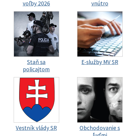
voľby 2026
vnútro
Staň sa
E-služby MV SR
policajtom
Vestník vlády SR
Obchodovanie s
ľuďmi