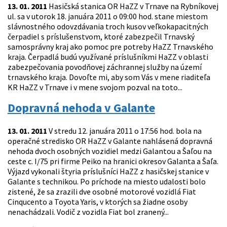
13. 01. 2011
Hasičská stanica OR HaZZ v Trnave na Rybníkovej
ul. sa v utorok 18. januára 2011 o 09:00 hod. stane miestom
slávnostného odovzdávania troch kusov veľkokapacitných
čerpadiel s príslušenstvom, ktoré zabezpečil Trnavský
samosprávny kraj ako pomoc pre potreby HaZZ Trnavského
kraja. Čerpadlá budú využívané príslušníkmi HaZZ v oblasti
zabezpečovania povodňovej záchrannej služby na území
trnavského kraja. Dovoľte mi, aby som Vás v mene riaditeľa
KR HaZZ v Trnave i v mene svojom pozval na toto...
Dopravná nehoda v Galante
13. 01. 2011
V stredu 12. januára 2011 o 17:56 hod. bola na
operačné stredisko OR HaZZ v Galante nahlásená dopravná
nehoda dvoch osobných vozidiel medzi Galantou a Šaľou na
ceste c. I/75 pri firme Peiko na hranici okresov Galanta a Šaľa.
Výjazd vykonali štyria príslušníci HaZZ z hasičskej stanice v
Galante s technikou. Po príchode na miesto udalosti bolo
zistené, že sa zrazili dve osobné motorové vozidlá Fiat
Cinqucento a Toyota Yaris, v ktorých sa žiadne osoby
nenachádzali. Vodič z vozidla Fiat bol zranený...