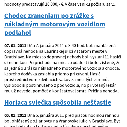
hodnoty predstavujú 10 000,- €. V čase vzniku požiaru sa v...
Chodec zraneniam po zrážke s
nákladným motorovým vozidlom
podlahol
07. 01. 2011
Dňa 7. januára 2011 o 8:40 hod. bola nahlásená
dopravná nehoda na Laurinskej ulici v starom meste v
Bratislave. Na miesto dopravnej nehody boli vyslaní 11 hasiči
s technikou. Po príchode na miesto udalosti bolo zistené, že
sa jedná o zrážku nákladného motorového vozidla a chodca,
ktorého dodávka zasiahla priamo pri cúvaní. Hasiči
prostredníctvom zdvíhacích vakov za necelých 5 minút
vyslobodili postihnutého z pod vozidla, no privolaný lekár
mu už nevedel pomôcť a konštatoval smrť. Príčina nehody...
Horiaca sviečka spôsobila nešťastie
05. 01. 2011
Dňa 5. januára 2011 pred piatou hodinou rannou
bol ohlásený požiar bytu na Vranovskej ulici v Bratislave. Byt
sa nachádzal na treťom podlaží sedem poschodového