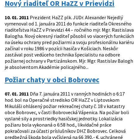
Nový riaditeľ OR HaZZ v Prievidzi
10. 01. 2011
Prezident HaZZ plk. JUDr. Alexander Nejedlý
vymenoval od 1. januára 2011 do funkcie riaditeľa Okresného
riaditeľstva HaZZ v Prievidzi 44 – ročného mjr. Mgr. Rastislava
Balogha. Nový okresný riaditeľ pôsobil vo viacerých funkciách
na úseku ochrany pred požiarmi a svoju profesionálnu kariéru
začínal v roku 1986 v pozícii hasiča v Košiciach. Neskôr
zastával post vedúceho technika špecialistu na odbore
požiarnej ochrany v Partizánskom. Mjr. Mgr. Rastislav Balogh
je absolventom Akadémie policajného...
Požiar chaty v obci Bobrovec
07. 01. 2011
Dňa 7. januára 2011 v ranných hodinách o 6:17
hod. bol na Operačné stredisko OR HaZZ v Liptovskom
Mikuláši ohlásený požiar rekreačnej chaty č. 18 v katastry
obce Bobrovec, v časti Bobrovecká Vápenica. Na požiar boli
vyslané sily a prostriedky hasičskej jednotky. Lokalizácia
požiaru bola vykonaná o 6:58 hod., likvidačné práce
pokračovali za účasti príslušníkov DHZ Bobrovec. Celková
predbežná škoda bola vyčíslená na 66 390,- €, uchránené