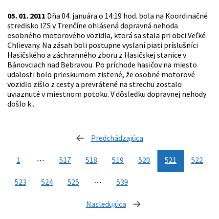
05. 01. 2011
Dňa 04. januára o 14:19 hod. bola na Koordinačné
stredisko IZS v Trenčíne ohlásená dopravná nehoda
osobného motorového vozidla, ktorá sa stala pri obci Veľké
Chlievany. Na zásah boli postupne vyslaní piati príslušníci
Hasičského a záchranného zboru z Hasičskej stanice v
Bánovciach nad Bebravou. Po príchode hasičov na miesto
udalosti bolo prieskumom zistené, že osobné motorové
vozidlo zišlo z cesty a prevrátené na strechu zostalo
uviaznuté v miestnom potoku. V dôsledku dopravnej nehody
došlo k...
Predchádzajúca
stránka
1
⋯
517
518
519
520
521
522
523
524
525
⋯
539
Nasledujúca
stránka