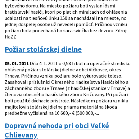
bytového domu. Na miesto požiaru boli vyslaní ôsmi
bratislavskí hasiči, ktorí po piatich minútach od ohlásenia
udalosti na tiesňovú linku 150 sa nachádzali na mieste, no
jednej dospelej osobe už nevedeli pomôcť. Príčinou vzniku
požiaru bola ponechaná horiaca sviečka bez dozoru. Zdroj:
HaZZ
Požiar stolárskej dielne
05. 01. 2011
Dňa 4. 1. 2011 o 0,58 h bol na operačné stredisko
ohlásený požiar stolárskej dielne v obci Vlčkovce, okres
Trnava. Príčinou vzniku požiaru bolo vykurovacie teleso.
Zasahovali príslušníci Okresného riaditeľstva Hasičského a
záchranného zboru v Trnave (z hasičskej stanice v Trnave) a
členovia obecného hasičského zboru Križovany. Pri požiari
boli použité dýchacie prístroje. Následkom požiaru vznikla
majiteľovi stolárskej dielne priama materiálna škoda
predbežne vyčíslená na 16 600,- € (500 000,-...
Dopravná nehoda pri obci Veľké
Chlievany