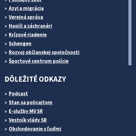
Azyl a migrácia
Verejná správa
Hasiči a záchranári
Krízové riadenie
Schengen
Rozvoj občianskej spoločnosti
Športové centrum polície
DÔLEŽITÉ ODKAZY
Podcast
Stan sa policajtom
E-služby MV SR
Vestník vlády SR
Obchodovanie s ľuďmi