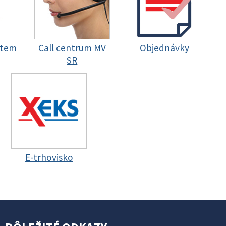
stem
Call centrum MV
Objednávky
SR
E-trhovisko