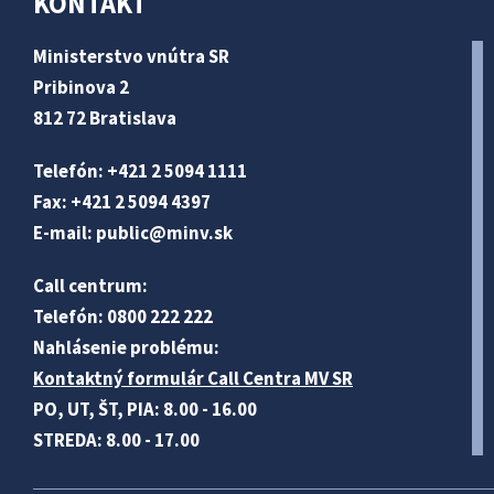
KONTAKT
Ministerstvo vnútra SR
Pribinova 2
812 72 Bratislava
Telefón: +421 2 5094 1111
Fax: +421 2 5094 4397
E-mail:
public@minv
.sk
Call centrum:
Telefón: 0800 222 222
Nahlásenie problému:
Kontaktný formulár Call Centra MV SR
PO, UT, ŠT, PIA: 8.00 - 16.00
STREDA: 8.00 - 17.00