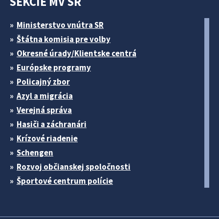
SEKCIE MV SR
Ministerstvo vnútra SR
Štátna komisia pre volby
Okresné úrady/Klientske centrá
Európske programy
Policajný zbor
Azyl a migrácia
Verejná správa
Hasiči a záchranári
Krízové riadenie
Schengen
Rozvoj občianskej spoločnosti
Športové centrum polície