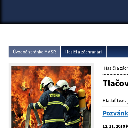
Úvodná stránka MV SR
Hasiči a záchranári
Hasiči a zác
Tlačo
Hľadať text
:
Pozvánka
12. 11. 2010
K