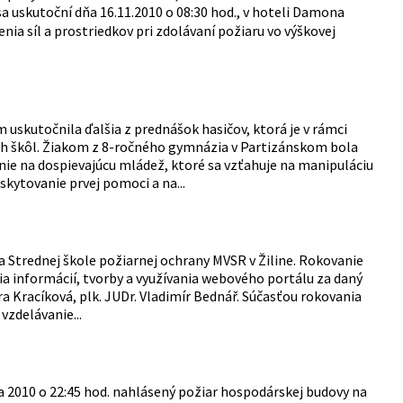
sa uskutoční dňa 16.11.2010 o 08:30 hod., v hoteli Damona
nia síl a prostriedkov pri zdolávaní požiaru vo výškovej
 uskutočnila ďalšia z prednášok hasičov, ktorá je v rámci
ých škôl. Žiakom z 8-ročného gymnázia v Partizánskom bola
nie na dospievajúcu mládež, ktoré sa vzťahuje na manipuláciu
kytovanie prvej pomoci a na...
na Strednej škole požiarnej ochrany MVSR v Žiline. Rokovanie
a informácií, tvorby a využívania webového portálu za daný
íra Kracíková, plk. JUDr. Vladimír Bednář. Súčasťou rokovania
zdelávanie...
 2010 o 22:45 hod. nahlásený požiar hospodárskej budovy na