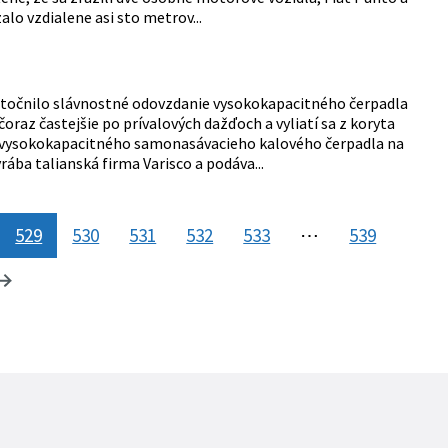
lo vzdialene asi sto metrov...
utočnilo slávnostné odovzdanie vysokokapacitného čerpadla
raz častejšie po prívalových dažďoch a vyliatí sa z koryta
u vysokokapacitného samonasávacieho kalového čerpadla na
ba talianská firma Varisco a podáva...
529
530
531
532
533
⋯
539
tránka