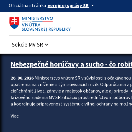
Preskocit na hlavný obsah
arrow_drop_down
verejnej správy SR
Oficiálna stránka
Sekcie MV SR
keyboard_arrow_down
Zastavit automatický posun upútavok
Nebezpečné horúčavy a sucho - čo robiť
26. 06. 2026
Ministerstvo vnútra SR v súvislosti s očakávano
opatrenia na zníženie s tým súvisiacich rizík. Odporúčania z p
cieľ chrániť život, zdravie a majetok občanov, ale aj prír
krízového riadenia MV SR situáciu prostredníctvom odborov 
a koordinuje pripravenosť systému civilnej ochrany na možné
Viac