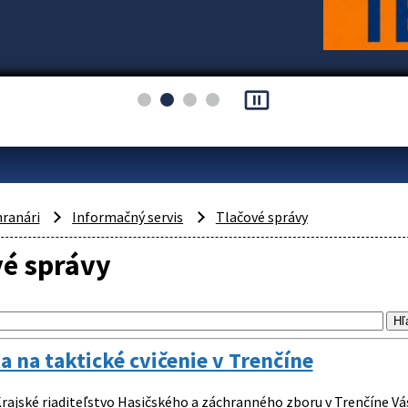
pause_presentation
hranári
Informačný servis
Tlačové správy
vé správy
 na taktické cvičenie v Trenčíne
rajské riaditeľstvo Hasičského a záchranného zboru v Trenčíne Vá