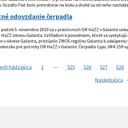
 Vozidlo Fiat bolo prevrátene na boku a druhé sa od neho nachádza
tné odovzdanie čerpadla
 piatok 5. novembra 2010 sa v priestoroch OR HaZZ v Galante usk
 HaZZ okresu Galanta. Vzhľadom k povodniam, ktoré sa vyskytujú čo
v v okrese Galanta, pristúpilo ZMOS regiónu Galanta k zakúpeni
dvozku pre potreby OR HaZZ v Galante. Čerpadlo typu JM4-159 vyrá
redchádzajúca
stránka
1
⋯
525
526
527
528
Nasledujúca
s