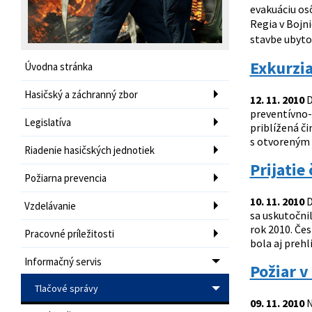
evakuáciu osô
Regia v Bojni
stavbe ubytov
Exkurzia
Úvodna stránka
Hasičský a záchranný zbor
12. 11. 2010
D
preventívno-
Legislatíva
priblížená č
s otvoreným 
Riadenie hasičských jednotiek
Prijatie
Požiarna prevencia
10. 11. 2010
D
Vzdelávanie
sa uskutočni
rok 2010. Čes
Pracovné príležitosti
bola aj preh
Informačný servis
Požiar v
Tlačové správy
09. 11. 2010
N