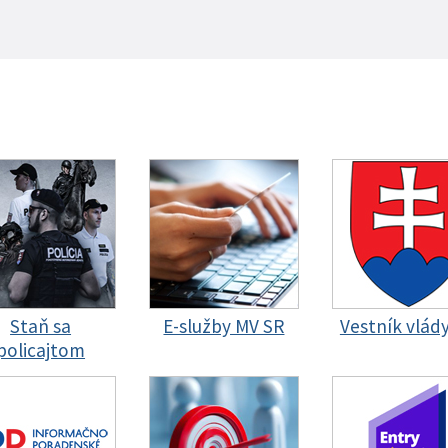
Staň sa
E-služby MV SR
Vestník vlád
policajtom