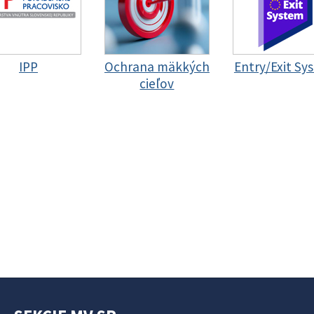
IPP
Ochrana mäkkých
Entry/Exit Sy
cieľov