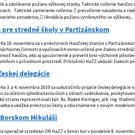
b a zdolávanie požiaru výškovej stavby. Taktické cvičenie hasičov 
ciach. Taktické zameranie cvičenia:  precvičenie nasadenia a riade
acieho zariadenia,  likvidácia požiaru vzniknutého vo výškovej...
 pre stredné školy v Partizánskom
ňa 10. novembra sa v priestoroch Hasičskej stanice v Partizánskom
výchovnej činnosti a vyučovacích osnov určená pre žiakov stredn
innosť hasičov, ako aj upozornenie a preventívno-výchovné pôsobe
ohňom v prírodnom prostredí. Príslušníci HaZZ ukázali žiakom pos
 českej delegácie
ňa 3. a 4. novembra 2010 sa uskutočnilo prijatie českej delegácie 
lo za účelom vyhodnotenia úloh z oblasti vzdelávania, poskytovani
kú stranu reprezentovali kpt. Bc. Radek Kislinger, plk. Ing. Vladim
liadka a ukážka priestorov školy a oboznámenie s novým modelom v
 Borskom Mikuláši
a operačné stredisko OR HaZZ v Senici bol v pondelok 8. novembra