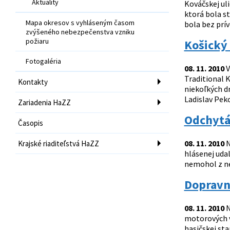
Aktuality
Kováčskej uli
ktorá bola s
Mapa okresov s vyhláseným časom
bola bez prív
zvýšeného nebezpečenstva vzniku
požiaru
Košický 
Fotogaléria
08. 11. 2010
V
Traditional K
Kontakty
niekoľkých dn
Ladislav Peko
Zariadenia HaZZ
Odchytá
Časopis
08. 11. 2010
N
Krajské riaditeľstvá HaZZ
hlásenej udal
nemohol z nej
Dopravn
08. 11. 2010
N
motorových vo
hasičskej sta