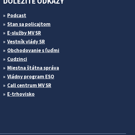
DÔLEŽITÉ ODKAZY
Podcast
Stan sa policajtom
E-služby MV SR
Vestník vlády SR
Obchodovanie s ľuďmi
Cudzinci
Miestna štátna správa
Vládny program ESO
Call centrum MV SR
E-trhovisko