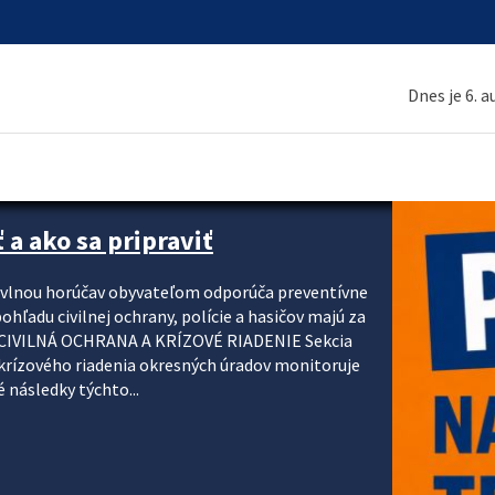
Dnes je 6. 
 a ako sa pripraviť
u vlnou horúčav obyvateľom odporúča preventívne
ohľadu civilnej ochrany, polície a hasičov majú za
ody. CIVILNÁ OCHRANA A KRÍZOVÉ RIADENIE Sekcia
krízového riadenia okresných úradov monitoruje
 následky týchto...