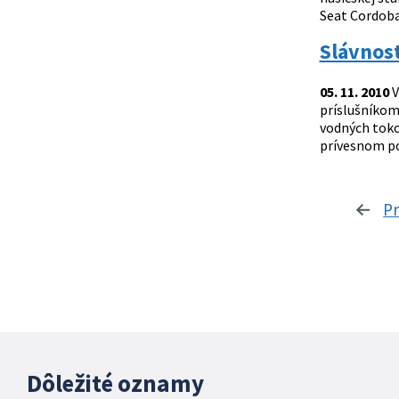
Seat Cordoba.
Slávnos
05. 11. 2010
V
príslušníkom
vodných toko
prívesnom po
P
Dôležité oznamy