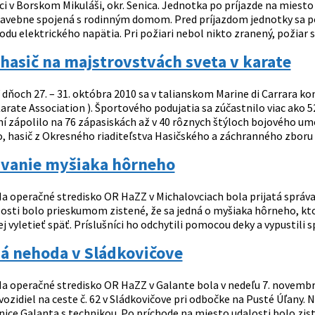
ci v Borskom Mikuláši, okr. Senica. Jednotka po príjazde na miesto 
tavebne spojená s rodinným domom. Pred príjazdom jednotky sa pož
odu elektrického napätia. Pri požiari nebol nikto zranený, požiar sa
hasič na majstrovstvách sveta v karate
 dňoch 27. – 31. októbra 2010 sa v talianskom Marine di Carrara ko
arate Association ). Športového podujatia sa zúčastnilo viac ako 52
í zápolilo na 76 zápasiskách až v 40 rôznych štýloch bojového ume
, hasič z Okresného riaditeľstva Hasičského a záchranného zboru v 
vanie myšiaka hôrneho
a operačné stredisko OR HaZZ v Michalovciach bola prijatá správa
osti bolo prieskumom zistené, že sa jedná o myšiaka hôrneho, ktor
 vyletieť späť. Príslušníci ho odchytili pomocou deky a vypustili s
á nehoda v Sládkovičove
a operačné stredisko OR HaZZ v Galante bola v nedeľu 7. novemb
zidiel na ceste č. 62 v Sládkovičove pri odbočke na Pusté Úľany. Na
nice Galanta s technikou. Po príchode na miesto udalosti bolo zist