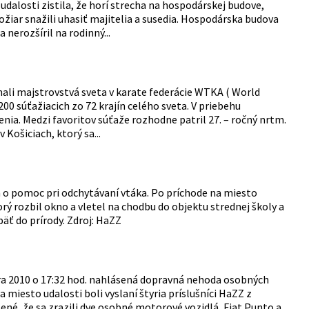
udalosti zistila, že horí strecha na hospodárskej budove,
iar snažili uhasiť majitelia a susedia. Hospodárska budova
 nerozšíril na rodinný...
nali majstrovstvá sveta v karate federácie WTKA ( World
00 súťažiacich zo 72 krajín celého sveta. V priebehu
nia. Medzi favoritov súťaže rozhodne patril 27. – ročný nrtm.
Košiciach, ktorý sa...
 o pomoc pri odchytávaní vtáka. Po príchode na miesto
ý rozbil okno a vletel na chodbu do objektu strednej školy a
päť do prírody. Zdroj: HaZZ
ra 2010 o 17:32 hod. nahlásená dopravná nehoda osobných
 miesto udalosti boli vyslaní štyria príslušníci HaZZ z
ené, že sa zrazili dve osobné motorové vozidlá, Fiat Punto a