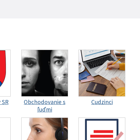
y SR
Obchodovanie s
Cudzinci
ľuďmi