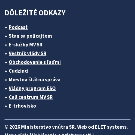
DÔLEŽITÉ ODKAZY
Podcast
Stan sa policajtom
E-služby MV SR
Vestník vlády SR
Obchodovanie s ľuďmi
Cudzinci
Miestna štátna správa
Vládny program ESO
Call centrum MV SR
E-trhovisko
© 2026 Ministerstvo vnútra SR. Web od
ELET systems
.