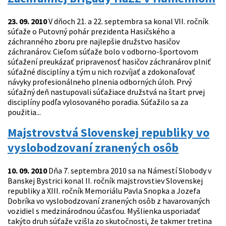
23. 09. 2010
V dňoch 21. a 22. septembra sa konal VII. ročník
súťaže o Putovný pohár prezidenta Hasičského a
záchranného zboru pre najlepšie družstvo hasičov
záchranárov. Cieľom súťaže bolo v odborno-športovom
súťažení preukázať pripravenosť hasičov záchranárov plniť
súťažné disciplíny a tým u nich rozvíjať a zdokonaľovať
návyky profesionálneho plnenia odborných úloh. Prvý
súťažný deň nastupovali súťažiace družstvá na štart prvej
disciplíny podľa vylosovaného poradia. Súťažilo sa za
použitia...
Majstrovstvá Slovenskej republiky vo
vyslobodzovaní zranených osôb
10. 09. 2010
Dňa 7. septembra 2010 sa na Námestí Slobody v
Banskej Bystrici konal II. ročník majstrovstiev Slovenskej
republiky a XIII. ročník Memoriálu Pavla Snopka a Jozefa
Dobríka vo vyslobodzovaní zranených osôb z havarovaných
vozidiel s medzinárodnou účasťou. Myšlienka usporiadať
takýto druh súťaže vzišla zo skutočnosti, že takmer tretina