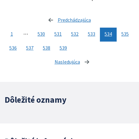
Predchádzajúca
stránka
1
⋯
530
531
532
533
534
535
536
537
538
539
Nasledujúca
stránka
Dôležité oznamy