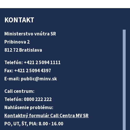
KONTAKT
Ministerstvo vnútra SR
Pribinova 2
812 72 Bratislava
Telefón: +421 2 5094 1111
Fax: +421 2 5094 4397
E-mail:
public@minv
.sk
Call centrum:
Telefón: 0800 222 222
Nahlásenie problému:
Kontaktný formulár Call Centra MV SR
PO, UT, ŠT, PIA: 8.00 - 16.00