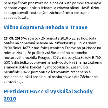
nebezpečnom priestore bola poskytnutá pomoc zraneným
osobám v spolupráci s lekármi a zdravotníkmi. Hasiči úzko
spolupracovali s ostatnými záchranármi a postupne
zabezpečovali...
Vážna dopravná nehoda v Trnave
27. 08. 2010
Vo štvrtok 26. augusta 2010 o 23,26 hod. bola
ohlásená dopravná nehoda na Ružindolskej ulici v Trnave.
Príslušníci HaZZ z hasičskej stanice v Trnave po príchode na
miesto zistili, že prišlo k zrážke jedného osobného
motorového vozidla Peugeot 307 a motocykla Suzuki R 750
GSX. V dôsledku dopravnej nehody došlo k vážnemu ťažkému
zraneniu dolnej končatiny motocyklistu. Zasahujúci
príslušníci HaZZ pomohli s ošetrovaním zraneného a
následne naložili postihnutú osobu do vozidla Záchrannej
zdravotnej...
Prezident HAZZ si vyskúšal Schody
2010