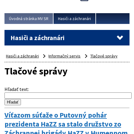
Úvodná stránka MV SR
Hasiči a záchranári
Hasiči a záchranári
Hasiči a záchranári
Informačný servis
Tlačové správy
Tlačové správy
Hľadať text
:
Víťazom súťaže o Putovný pohár
prezidenta HaZZ sa stalo družstvo zo
Záchrannej brigády HaZZ v Humennom