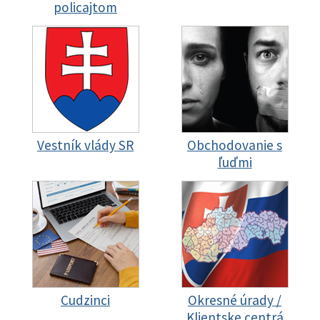
policajtom
Vestník vlády SR
Obchodovanie s
ľuďmi
Cudzinci
Okresné úrady /
Klientske centrá