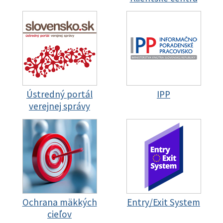
Ústredný portál
IPP
verejnej správy
Ochrana mäkkých
Entry/Exit System
cieľov