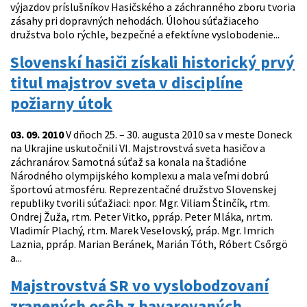
výjazdov príslušníkov Hasičského a záchranného zboru tvoria
zásahy pri dopravných nehodách. Úlohou súťažiaceho
družstva bolo rýchle, bezpečné a efektívne vyslobodenie...
Slovenskí hasiči získali historický prvý
titul majstrov sveta v disciplíne
požiarny útok
03. 09. 2010
V dňoch 25. – 30. augusta 2010 sa v meste Doneck
na Ukrajine uskutočnili VI. Majstrovstvá sveta hasičov a
záchranárov. Samotná súťaž sa konala na štadióne
Národného olympijského komplexu a mala veľmi dobrú
športovú atmosféru. Reprezentačné družstvo Slovenskej
republiky tvorili súťažiaci: npor. Mgr. Viliam Štinčík, rtm.
Ondrej Žuža, rtm. Peter Vitko, ppráp. Peter Mláka, nrtm.
Vladimír Plachý, rtm. Marek Veselovský, práp. Mgr. Imrich
Laznia, ppráp. Marian Beránek, Marián Tóth, Róbert Csőrgö
a...
Majstrovstvá SR vo vyslobodzovaní
zranených osôb z havarovaných