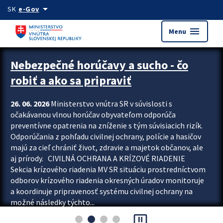
Preskocit na hlavný obsah
arrow_drop_down
SK
e-Gov
menu
Menu
Zastavit automatický posun upútavok
Nebezpečné horúčavy a sucho - čo
robiť a ako sa pripraviť
26. 06. 2026
Ministerstvo vnútra SR v súvislosti s
očakávanou vlnou horúčav obyvateľom odporúča
preventívne opatrenia na zníženie s tým súvisiacich rizík.
Odporúčania z pohľadu civilnej ochrany, polície a hasičov
majú za cieľ chrániť život, zdravie a majetok občanov, ale
aj prírody. CIVILNÁ OCHRANA A KRÍZOVÉ RIADENIE
Sekcia krízového riadenia MV SR situáciu prostredníctvom
odborov krízového riadenia okresných úradov monitoruje
a koordinuje pripravenosť systému civilnej ochrany na
možné následky týchto...
pause_presentation
Viac