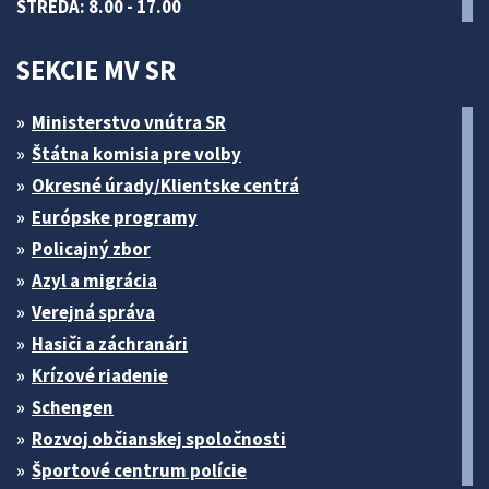
STREDA: 8.00 - 17.00
SEKCIE MV SR
Ministerstvo vnútra SR
Štátna komisia pre volby
Okresné úrady/Klientske centrá
Európske programy
Policajný zbor
Azyl a migrácia
Verejná správa
Hasiči a záchranári
Krízové riadenie
Schengen
Rozvoj občianskej spoločnosti
Športové centrum polície