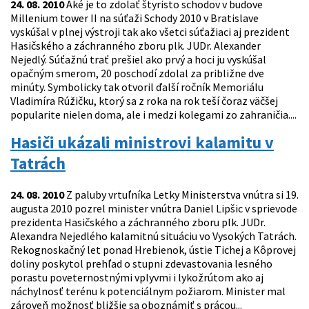
24. 08. 2010
Aké je to zdolať štyristo schodov v budove
Millenium tower II na súťaži Schody 2010 v Bratislave
vyskúšal v plnej výstroji tak ako všetci súťažiaci aj prezident
Hasičského a záchranného zboru plk. JUDr. Alexander
Nejedlý. Súťažnú trať prešiel ako prvý a hoci ju vyskúšal
opačným smerom, 20 poschodí zdolal za približne dve
minúty. Symbolicky tak otvoril ďalší ročník Memoriálu
Vladimíra Rúžičku, ktorý sa z roka na rok teší čoraz väčšej
popularite nielen doma, ale i medzi kolegami zo zahraničia....
Hasiči ukázali ministrovi kalamitu v
Tatrách
24. 08. 2010
Z paluby vrtuľníka Letky Ministerstva vnútra si 19.
augusta 2010 pozrel minister vnútra Daniel Lipšic v sprievode
prezidenta Hasičského a záchranného zboru plk. JUDr.
Alexandra Nejedlého kalamitnú situáciu vo Vysokých Tatrách.
Rekognoskačný let ponad Hrebienok, ústie Tichej a Kôprovej
doliny poskytol prehľad o stupni zdevastovania lesného
porastu poveternostnými vplyvmi i lykožrútom ako aj
náchylnosť terénu k potenciálnym požiarom. Minister mal
zároveň možnosť bližšie sa oboznámiť s prácou...