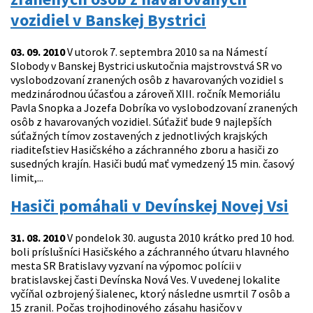
vozidiel v Banskej Bystrici
03. 09. 2010
V utorok 7. septembra 2010 sa na Námestí
Slobody v Banskej Bystrici uskutočnia majstrovstvá SR vo
vyslobodzovaní zranených osôb z havarovaných vozidiel s
medzinárodnou účasťou a zároveň XIII. ročník Memoriálu
Pavla Snopka a Jozefa Dobríka vo vyslobodzovaní zranených
osôb z havarovaných vozidiel. Súťažiť bude 9 najlepších
súťažných tímov zostavených z jednotlivých krajských
riaditeľstiev Hasičského a záchranného zboru a hasiči zo
susedných krajín. Hasiči budú mať vymedzený 15 min. časový
limit,...
Hasiči pomáhali v Devínskej Novej Vsi
31. 08. 2010
V pondelok 30. augusta 2010 krátko pred 10 hod.
boli príslušníci Hasičského a záchranného útvaru hlavného
mesta SR Bratislavy vyzvaní na výpomoc polícii v
bratislavskej časti Devínska Nová Ves. V uvedenej lokalite
vyčíňal ozbrojený šialenec, ktorý následne usmrtil 7 osôb a
15 zranil. Počas trojhodinového zásahu hasičov v