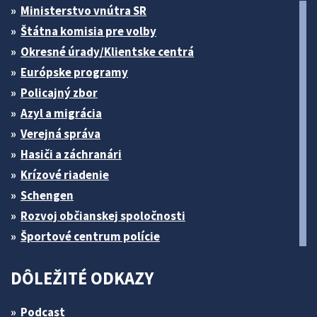
Ministerstvo vnútra SR
Štátna komisia pre volby
Okresné úrady/Klientske centrá
Európske programy
Policajný zbor
Azyl a migrácia
Verejná správa
Hasiči a záchranári
Krízové riadenie
Schengen
Rozvoj občianskej spoločnosti
Športové centrum polície
DÔLEŽITÉ ODKAZY
Podcast