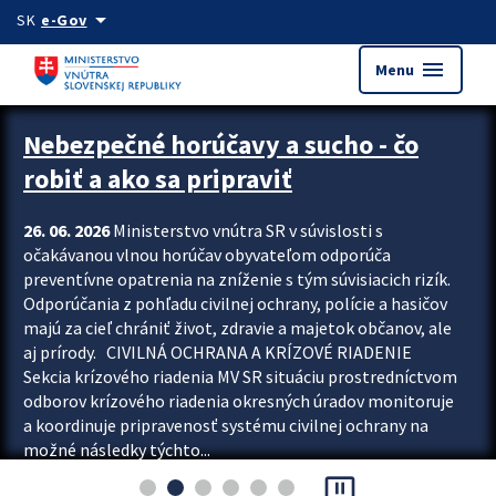
Preskocit na hlavný obsah
arrow_drop_down
SK
e-Gov
menu
Menu
Zastavit automatický posun upútavok
Nebezpečné horúčavy a sucho - čo
robiť a ako sa pripraviť
26. 06. 2026
Ministerstvo vnútra SR v súvislosti s
očakávanou vlnou horúčav obyvateľom odporúča
preventívne opatrenia na zníženie s tým súvisiacich rizík.
Odporúčania z pohľadu civilnej ochrany, polície a hasičov
majú za cieľ chrániť život, zdravie a majetok občanov, ale
aj prírody. CIVILNÁ OCHRANA A KRÍZOVÉ RIADENIE
Sekcia krízového riadenia MV SR situáciu prostredníctvom
odborov krízového riadenia okresných úradov monitoruje
a koordinuje pripravenosť systému civilnej ochrany na
možné následky týchto...
pause_presentation
Viac