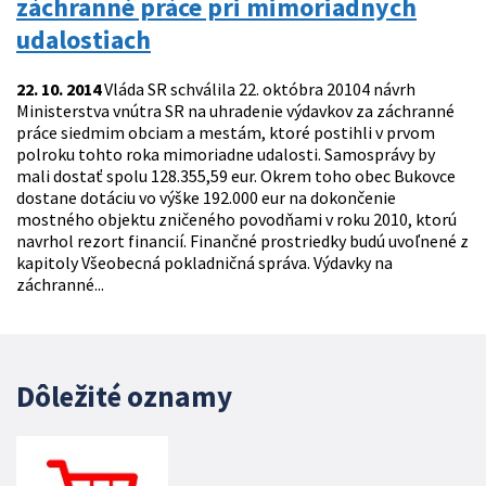
záchranné práce pri mimoriadnych
udalostiach
22. 10. 2014
Vláda SR schválila 22. októbra 20104 návrh
Ministerstva vnútra SR na uhradenie výdavkov za záchranné
práce siedmim obciam a mestám, ktoré postihli v prvom
polroku tohto roka mimoriadne udalosti. Samosprávy by
mali dostať spolu 128.355,59 eur. Okrem toho obec Bukovce
dostane dotáciu vo výške 192.000 eur na dokončenie
mostného objektu zničeného povodňami v roku 2010, ktorú
navrhol rezort financií. Finančné prostriedky budú uvoľnené z
kapitoly Všeobecná pokladničná správa. Výdavky na
záchranné...
Dôležité oznamy