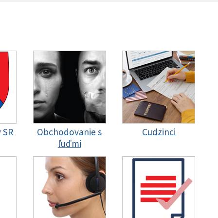
y SR
Obchodovanie s
Cudzinci
ľuďmi