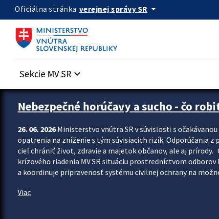
Preskocit na hlavný obsah
arrow_drop_down
verejnej správy SR
Oficiálna stránka
Sekcie MV SR
keyboard_arrow_down
Zastavit automatický posun upútavok
Nebezpečné horúčavy a sucho - čo robiť
26. 06. 2026
Ministerstvo vnútra SR v súvislosti s očakávano
opatrenia na zníženie s tým súvisiacich rizík. Odporúčania z p
cieľ chrániť život, zdravie a majetok občanov, ale aj prír
krízového riadenia MV SR situáciu prostredníctvom odborov 
a koordinuje pripravenosť systému civilnej ochrany na možné
Viac