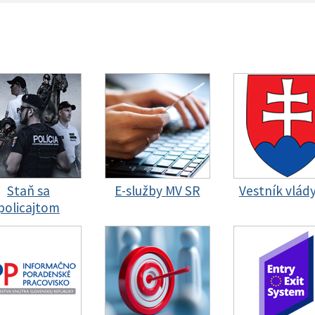
Staň sa
E-služby MV SR
Vestník vlád
policajtom