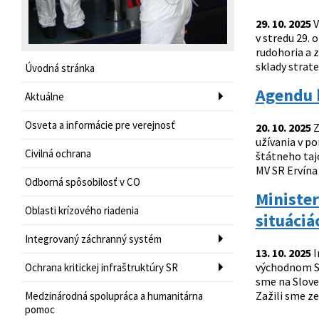
29. 10. 2025
V
v stredu 29.
rudohoria a z
sklady strate
Úvodná stránka
Agendu k
Aktuálne
Osveta a informácie pre verejnosť
20. 10. 2025
Z
užívania v p
Civilná ochrana
štátneho taj
MV SR Ervína 
Odborná spôsobilosť v CO
Minister
Oblasti krízového riadenia
situáciá
Integrovaný záchranný systém
13. 10. 2025
I
východnom Slo
Ochrana kritickej infraštruktúry SR
sme na Sloven
Zažili sme z
Medzinárodná spolupráca a humanitárna
pomoc