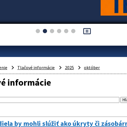
pause_presentation
enie
Tlačové informácie
2025
október
vé informácie
iela by mohli slúžiť ako úkryty či zásobár