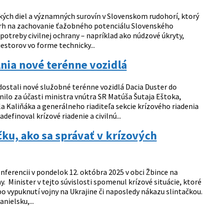
kých diel a významných surovín v Slovenskom rudohorí, ktorý
návrh na zachovanie ťažobného potenciálu Slovenského
potreby civilnej ochrany – napríklad ako núdzové úkryty,
iestorov vo forme technicky...
nia nové terénne vozidlá
ostali nové služobné terénne vozidlá Dacia Duster do
nilo za účasti ministra vnútra SR Matúša Šutaja Eštoka,
Kaliňáka a generálneho riaditeľa sekcie krízového riadenia
finoval krízové riadenie a civilnú...
čku, ako sa správať v krízových
ferencii v pondelok 12. októbra 2025 v obci Žbince na
. Minister v tejto súvislosti spomenul krízové situácie, ktoré
po vypuknutí vojny na Ukrajine či naposledy nákazu slintačkou.
nielsku,...