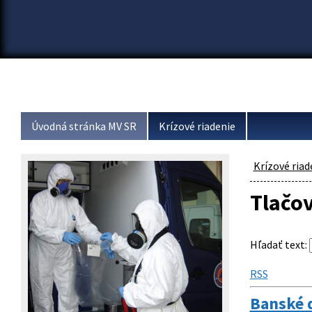
Úvodná stránka MV SR
Krízové riadenie
Krízové riad
Tlačo
Hľadať text
:
RSS
Banské d