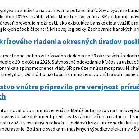
yplýva to z návrhu na zachovanie potenciálu ťažby a využitie bans
 októbra 2025 schválila vláda. Ministerstvo vnútra SR podporuje 
ároveň preveruje možnosti, ako existujúce banské diela využiť pre 
gických zásob či centrá krízovej logistiky. Zachovanie banských pr
rízového riadenia okresných úradov posil
amestnanci odborov krízového riadenia na 39 okresných úradoch d
ondelok 20. októbra 2025. Slávnostné odovzdanie kľúčov sa uskutoč
omníka a splnomocnenca vlády SR pre územnú samosprávu Michala 
Erdélyiho. „Od môjho nástupu na ministerstvo vnútra som jasne zade
stvo vnútra pripravilo pre verejnosť príru
ch
nformoval o tom minister vnútra Matúš Šutaj Eštok na tlačovej kon
vensku, kde dokument predstavil v rámci cvičenia civilnej ochrany
sku zažili v ostatných rokoch – kovidovú krízu, utečeneckú krízu 
emetrasenie. Boli sme svedkami masívnych výpadkov elektriny v Špa