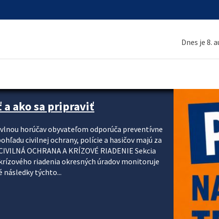
Dnes je 8. 
 a ako sa pripraviť
u vlnou horúčav obyvateľom odporúča preventívne
ohľadu civilnej ochrany, polície a hasičov majú za
ody. CIVILNÁ OCHRANA A KRÍZOVÉ RIADENIE Sekcia
krízového riadenia okresných úradov monitoruje
 následky týchto...