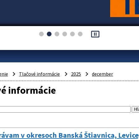
pause_presentation
enie
Tlačové informácie
2025
december
vé informácie
vam v okresoch Banská Štiavnica, Levice,