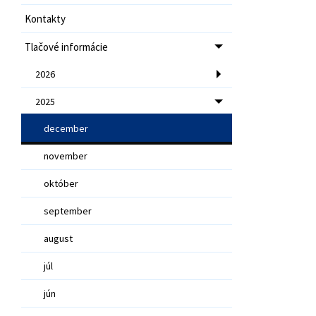
Kontakty
Tlačové informácie
2026
2025
december
november
október
september
august
júl
jún