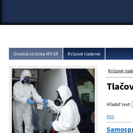
Úvodná stránka MV SR
Krízové riadenie
Krízové riad
Tlačo
Hľadať text
:
RSS
Samosprá