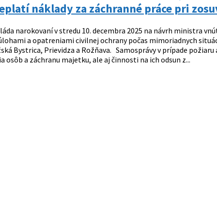
eplatí náklady za záchranné práce pri zos
láda narokovaní v stredu 10. decembra 2025 na návrh ministra vnú
s úlohami a opatreniami civilnej ochrany počas mimoriadnych situá
žská Bystrica, Prievidza a Rožňava. Samosprávy v prípade požiaru
ia osôb a záchranu majetku, ale aj činnosti na ich odsun z...