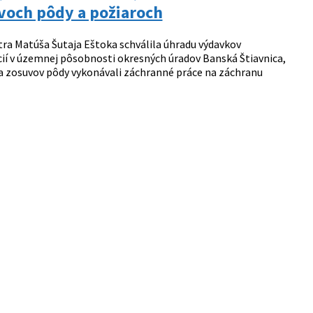
uvoch pôdy a požiaroch
tra Matúša Šutaja Eštoka schválila úhradu výdavkov
cií v územnej pôsobnosti okresných úradov Banská Štiavnica,
 a zosuvov pôdy vykonávali záchranné práce na záchranu