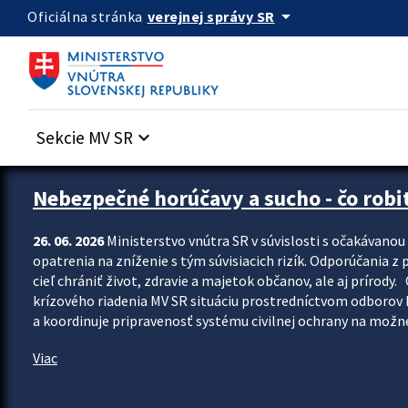
Preskocit na hlavný obsah
arrow_drop_down
verejnej správy SR
Oficiálna stránka
Sekcie MV SR
keyboard_arrow_down
Zastavit automatický posun upútavok
Nebezpečné horúčavy a sucho - čo robiť
26. 06. 2026
Ministerstvo vnútra SR v súvislosti s očakávano
opatrenia na zníženie s tým súvisiacich rizík. Odporúčania z p
cieľ chrániť život, zdravie a majetok občanov, ale aj prír
krízového riadenia MV SR situáciu prostredníctvom odborov 
a koordinuje pripravenosť systému civilnej ochrany na možné
Viac