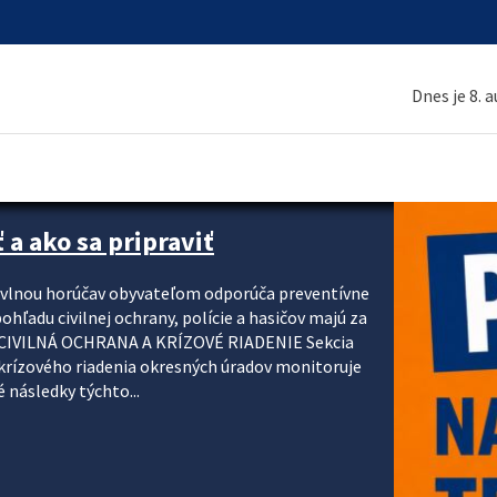
Dnes je 8. 
 a ako sa pripraviť
u vlnou horúčav obyvateľom odporúča preventívne
ohľadu civilnej ochrany, polície a hasičov majú za
ody. CIVILNÁ OCHRANA A KRÍZOVÉ RIADENIE Sekcia
krízového riadenia okresných úradov monitoruje
 následky týchto...