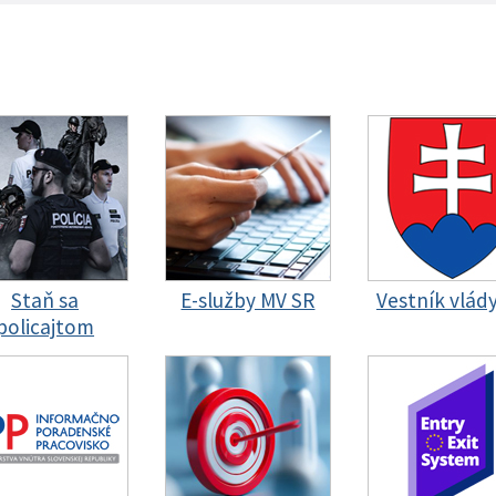
Staň sa
E-služby MV SR
Vestník vlád
policajtom