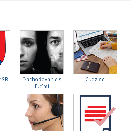
y SR
Obchodovanie s
Cudzinci
ľuďmi