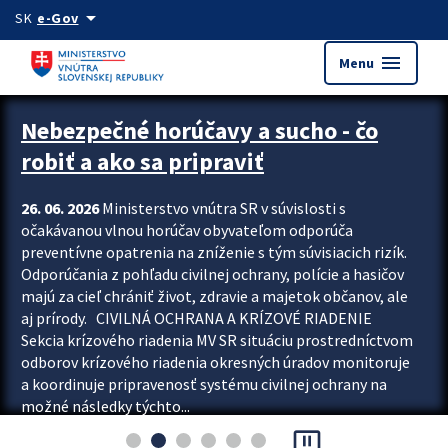
Preskocit na hlavný obsah
arrow_drop_down
SK
e-Gov
menu
Menu
Zastavit automatický posun upútavok
Nebezpečné horúčavy a sucho - čo
robiť a ako sa pripraviť
26. 06. 2026
Ministerstvo vnútra SR v súvislosti s
očakávanou vlnou horúčav obyvateľom odporúča
preventívne opatrenia na zníženie s tým súvisiacich rizík.
Odporúčania z pohľadu civilnej ochrany, polície a hasičov
majú za cieľ chrániť život, zdravie a majetok občanov, ale
aj prírody. CIVILNÁ OCHRANA A KRÍZOVÉ RIADENIE
Sekcia krízového riadenia MV SR situáciu prostredníctvom
odborov krízového riadenia okresných úradov monitoruje
a koordinuje pripravenosť systému civilnej ochrany na
možné následky týchto...
pause_presentation
Viac