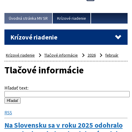
Úvodná stránka MV SR
Krízové riadenie
Krízové riadenie
Krízové riadenie
Tlačové informácie
2026
február
Tlačové informácie
Hľadať text
:
RSS
Na Slovensku sa v roku 2025 odohralo