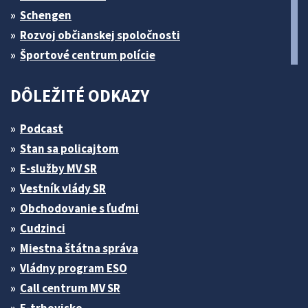
Schengen
Rozvoj občianskej spoločnosti
Športové centrum polície
DÔLEŽITÉ ODKAZY
Podcast
Stan sa policajtom
E-služby MV SR
Vestník vlády SR
Obchodovanie s ľuďmi
Cudzinci
Miestna štátna správa
Vládny program ESO
Call centrum MV SR
E-trhovisko