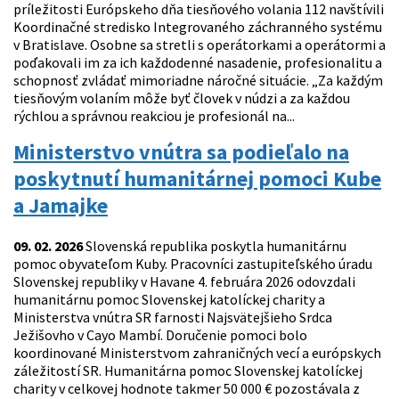
príležitosti Európskeho dňa tiesňového volania 112 navštívili
Koordinačné stredisko Integrovaného záchranného systému
v Bratislave. Osobne sa stretli s operátorkami a operátormi a
poďakovali im za ich každodenné nasadenie, profesionalitu a
schopnosť zvládať mimoriadne náročné situácie. „Za každým
tiesňovým volaním môže byť človek v núdzi a za každou
rýchlou a správnou reakciou je profesionál na...
Ministerstvo vnútra sa podieľalo na
poskytnutí humanitárnej pomoci Kube
a Jamajke
09. 02. 2026
Slovenská republika poskytla humanitárnu
pomoc obyvateľom Kuby. Pracovníci zastupiteľského úradu
Slovenskej republiky v Havane 4. februára 2026 odovzdali
humanitárnu pomoc Slovenskej katolíckej charity a
Ministerstva vnútra SR farnosti Najsvätejšieho Srdca
Ježišovho v Cayo Mambí. Doručenie pomoci bolo
koordinované Ministerstvom zahraničných vecí a európskych
záležitostí SR. Humanitárna pomoc Slovenskej katolíckej
charity v celkovej hodnote takmer 50 000 € pozostávala z