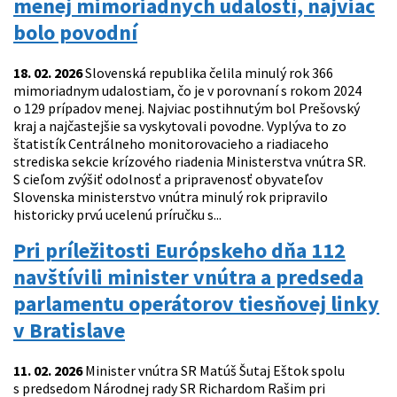
menej mimoriadnych udalostí, najviac
bolo povodní
18. 02. 2026
Slovenská republika čelila minulý rok 366
mimoriadnym udalostiam, čo je v porovnaní s rokom 2024
o 129 prípadov menej. Najviac postihnutým bol Prešovský
kraj a najčastejšie sa vyskytovali povodne. Vyplýva to zo
štatistík Centrálneho monitorovacieho a riadiaceho
strediska sekcie krízového riadenia Ministerstva vnútra SR.
S cieľom zvýšiť odolnosť a pripravenosť obyvateľov
Slovenska ministerstvo vnútra minulý rok pripravilo
historicky prvú ucelenú príručku s...
Pri príležitosti Európskeho dňa 112
navštívili minister vnútra a predseda
parlamentu operátorov tiesňovej linky
v Bratislave
11. 02. 2026
Minister vnútra SR Matúš Šutaj Eštok spolu
s predsedom Národnej rady SR Richardom Rašim pri