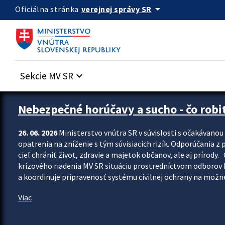
Preskocit na hlavný obsah
arrow_drop_down
verejnej správy SR
Oficiálna stránka
Sekcie MV SR
keyboard_arrow_down
Zastavit automatický posun upútavok
Nebezpečné horúčavy a sucho - čo robiť
26. 06. 2026
Ministerstvo vnútra SR v súvislosti s očakávano
opatrenia na zníženie s tým súvisiacich rizík. Odporúčania z p
cieľ chrániť život, zdravie a majetok občanov, ale aj prír
krízového riadenia MV SR situáciu prostredníctvom odborov 
a koordinuje pripravenosť systému civilnej ochrany na možné
Viac