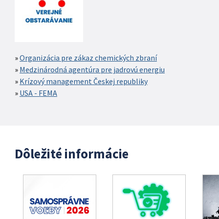
Organizácia pre zákaz chemických zbraní
Medzinárodná agentúra pre jadrovú energiu
Krízový management Českej republiky
USA - FEMA
Dôležité informácie