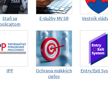
Staň sa
E-služby MV SR
Vestník vlád
policajtom
IPP
Ochrana mäkkých
Entry/Exit Sy
cieľov