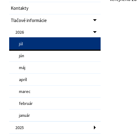
Kontakty
Tlačové informácie
2026
júl
jún
máj
apríl
marec
február
január
2025