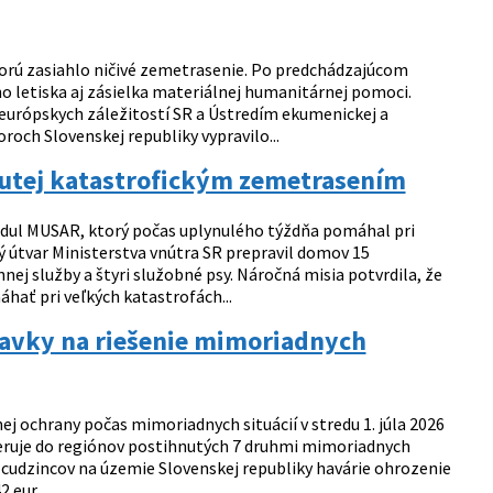
orú zasiahlo ničivé zemetrasenie. Po predchádzajúcom
ho letiska aj zásielka materiálnej humanitárnej pomoci.
a európskych záležitostí SR a Ústredím ekumenickej a
roch Slovenskej republiky vypravilo...
hnutej katastrofickým zemetrasením
modul MUSAR, ktorý počas uplynulého týždňa pomáhal pri
 útvar Ministerstva vnútra SR prepravil domov 15
ej služby a štyri služobné psy. Náročná misia potvrdila, že
ať pri veľkých katastrofách...
davky na riešenie mimoriadnych
ej ochrany počas mimoriadnych situácií v stredu 1. júla 2026
eruje do regiónov postihnutých 7 druhmi mimoriadnych
cudzincov na územie Slovenskej republiky havárie ohrozenie
eur. ...