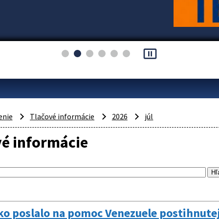
pause_presentation
enie
Tlačové informácie
2026
júl
vé informácie
ko poslalo na pomoc Venezuele postihnut