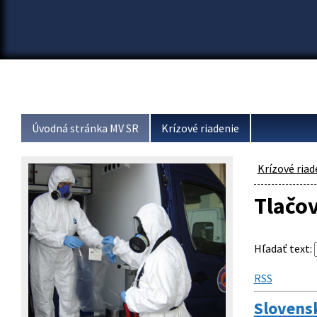
Úvodná stránka MV SR
Krízové riadenie
Krízové riad
Tlačo
Hľadať text
:
RSS
Slovens