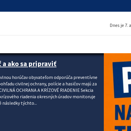
Dnes je 7.
 a ako sa pripraviť
u vlnou horúčav obyvateľom odporúča preventívne
ohľadu civilnej ochrany, polície a hasičov majú za
ody. CIVILNÁ OCHRANA A KRÍZOVÉ RIADENIE Sekcia
krízového riadenia okresných úradov monitoruje
 následky týchto...