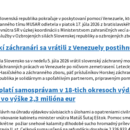
lovenská republika pokračuje v poskytovaní pomoci Venezuele, kt
ranného tímu MUSAR odletela v piatok 17. júla 2026 z bratislavské
 vnútra SR v úzkej koordinácii s Ministerstvom zahraničných vecí 
lužby v Ozbrojených silách Slovenskej republiky a ozbrojených zbo
í záchranári sa vrátili z Venezuely posti
a Slovensko sa v nedeľu 5. júla 2026 vrátil slovenský záchranný 
záchranných prácach vo Venezuele po ničivom zemetrasení. Letecký
Hasičského a záchranného zboru, päť príslušníkov Horskej záchrann
publika je solidárnym a spoľahlivým partnerom, pripraveným pomáh
eplatí samosprávam v 18-tich okresoch vý
 vo výške 2,3 milióna eur
ávrh na úhradu výdavkov súvisiacich s úlohami a opatreniami civiln
 rokovanie kabinetu minister vnútra Matúš Šutaj Eštok. Pomoc sm
nkrétne požiar snehové kalamity dlhodobé sucho hromadný prílev 
avia II. st. Celková suma určená na refundáciu dosahuje 2 326 933,42 