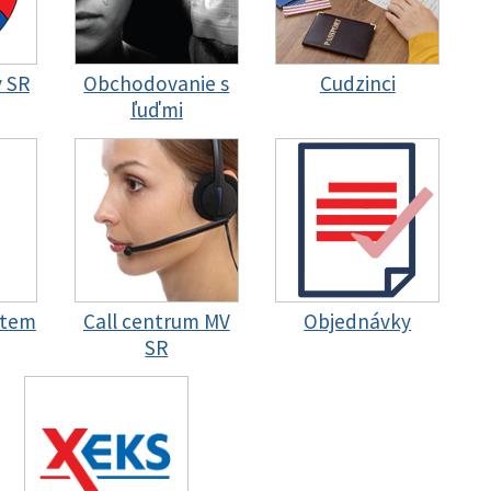
y SR
Obchodovanie s
Cudzinci
ľuďmi
stem
Call centrum MV
Objednávky
SR