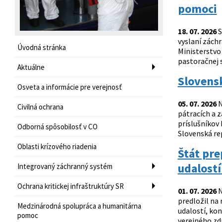
pomoci
18. 07. 2026
S
vyslaní zách
Úvodná stránka
Ministerstvo
pastoračnej s
Aktuálne
Slovensk
Osveta a informácie pre verejnosť
05. 07. 2026
N
Civilná ochrana
pátracích a 
príslušníkov 
Odborná spôsobilosť v CO
Slovenská re
Oblasti krízového riadenia
Štát pr
udalostí
Integrovaný záchranný systém
Ochrana kritickej infraštruktúry SR
01. 07. 2026
N
predložil na
Medzinárodná spolupráca a humanitárna
udalostí, ko
pomoc
verejného zdr