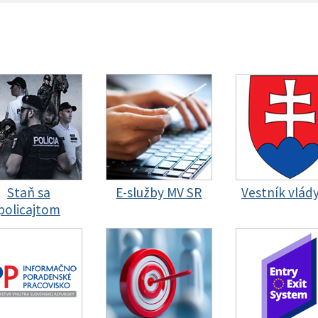
Staň sa
E-služby MV SR
Vestník vlád
policajtom