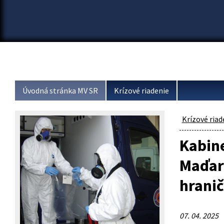
Úvodná stránka MV SR
Krízové riadenie
Krízové riad
Kabine
Maďars
hrani
07. 04. 2025