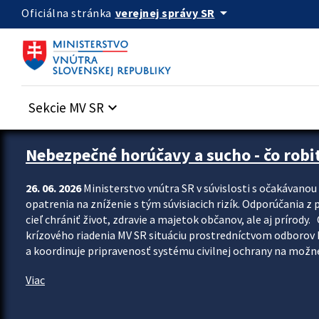
Preskocit na hlavný obsah
arrow_drop_down
verejnej správy SR
Oficiálna stránka
Sekcie MV SR
keyboard_arrow_down
Zastavit automatický posun upútavok
Nebezpečné horúčavy a sucho - čo robiť
26. 06. 2026
Ministerstvo vnútra SR v súvislosti s očakávano
opatrenia na zníženie s tým súvisiacich rizík. Odporúčania z p
cieľ chrániť život, zdravie a majetok občanov, ale aj prír
krízového riadenia MV SR situáciu prostredníctvom odborov 
a koordinuje pripravenosť systému civilnej ochrany na možné
Viac