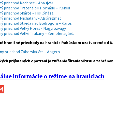
ný priechod Kechnec – Abaujvár
ný priechod Trstená pri Hornáde – Kéked
ný priechod Skároš – Hollóháza,
ný priechod Michaľany - Alsóregmec
ný priechod Streda nad Bodrogom – Karos
ný priechod Veľký Horeš - Nagyrozvágy
ný priechod Veľké Trakany – Zemplénagárd.
é hraničné priechody na hranici s Rakúskom uzatvorené od 8. a
ný priechod Záhorská Ves – Angern.
kých prijímaných opatrení je zníženie šírenia vírusu a zabr
álne informácie o režime na hraniciach
ok
ssenger
Gmail