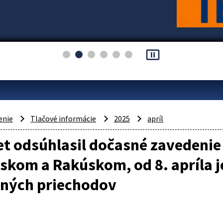
pause_presentation
enie
Tlačové informácie
2025
apríl
t odsúhlasil dočasné zavedenie 
kom a Rakúskom, od 8. apríla j
čných priechodov