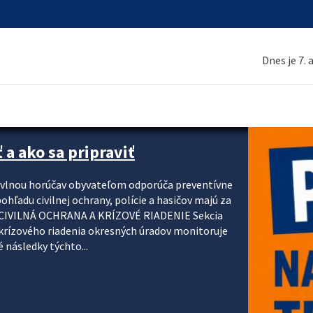
Dnes je 7.
 a ako sa pripraviť
u vlnou horúčav obyvateľom odporúča preventívne
ohľadu civilnej ochrany, polície a hasičov majú za
ody. CIVILNÁ OCHRANA A KRÍZOVÉ RIADENIE Sekcia
krízového riadenia okresných úradov monitoruje
 následky týchto...