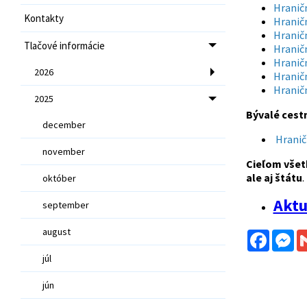
Hranič
Kontakty
Hranič
Hranič
Tlačové informácie
Hranič
Hranič
2026
Hranič
Hranič
2025
Bývalé cestn
december
Hranič
november
Cieľom všet
ale aj štátu
.
október
Aktu
september
august
Facebo
Me
júl
jún