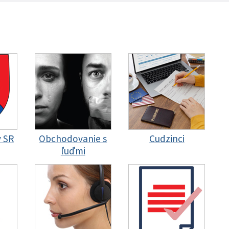
y SR
Obchodovanie s
Cudzinci
ľuďmi