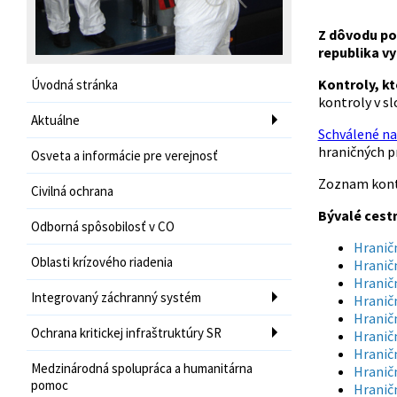
Z dôvodu pok
republika v
Kontroly, kt
Úvodná stránka
kontroly v s
Aktuálne
Schválené na
hraničných 
Osveta a informácie pre verejnosť
Zoznam kontr
Civilná ochrana
Bývalé cestn
Odborná spôsobilosť v CO
Hranič
Oblasti krízového riadenia
Hranič
Hranič
Integrovaný záchranný systém
Hraničn
Hranič
Ochrana kritickej infraštruktúry SR
Hranič
Hranič
Medzinárodná spolupráca a humanitárna
Hranič
pomoc
Hranič