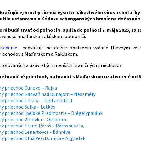
račujúcej hrozby šírenia vysoko nákazlivého vírusu slintačky 
yužila ustanovenie Kódexu schengenských hraníc na dočasné z
oré budú trvať od polnoci 8. apríla do polnoci 7. mája 2025,
sa z
lovensko-maďarsko-rakúskom pohraničí.
riadenie
nadväzuje na ďalšie opatrenia vydané Hlavným vet
priechodov s Maďarskom a Rakúskom.
olovaných a uzavretých menších hraničných priechodov:
é hraničné priechody na hranici s Maďarskom uzatvorené od 8. 
ný priechod Čunovo – Rajka
ný priechod Radvaň nad Dunajom – Neszmély
ný priechod Chľaba - Ipolymadásd
ý priechod Salka – Letkés
ný priechod Ipelské Predmostie – Drégelypalánk
ný priechod Vrbovka - Őrhalom
ný priechod Trenč-Rároš – Rárospuszta,
ný priechod Lenartovce - Bánréve
ný priechod Dlhá Ves/Domica – Aggtelek