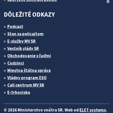
DÔLEŽITÉ ODKAZY
Podcast
Stan sa policajtom
E-služby MV SR
Vestník vlády SR
Obchodovanie s ľuďmi
Cudzinci
Miestna štátna správa
Vládny program ESO
Call centrum MV SR
E-trhovisko
© 2026 Ministerstvo vnútra SR. Web od
ELET systems
.