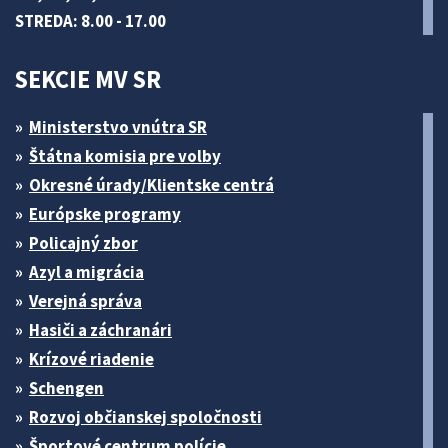
STREDA: 8.00 - 17.00
SEKCIE MV SR
Ministerstvo vnútra SR
Štátna komisia pre volby
Okresné úrady/Klientske centrá
Európske programy
Policajný zbor
Azyl a migrácia
Verejná správa
Hasiči a záchranári
Krízové riadenie
Schengen
Rozvoj občianskej spoločnosti
Športové centrum polície