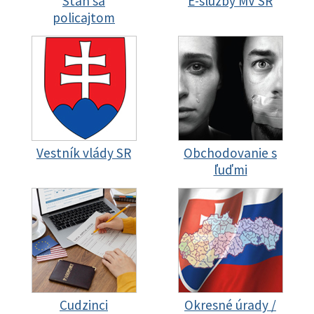
Staň sa
E-služby MV SR
policajtom
Vestník vlády SR
Obchodovanie s
ľuďmi
Cudzinci
Okresné úrady /