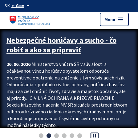
Preskocit na hlavný obsah
arrow_drop_down
SK
e-Gov
menu
Menu
Zastavit automatický posun upútavok
Nebezpečné horúčavy a sucho - čo
robiť a ako sa pripraviť
26. 06. 2026
Ministerstvo vnútra SR v súvislosti s
očakávanou vlnou horúčav obyvateľom odporúča
preventívne opatrenia na zníženie s tým súvisiacich rizík.
Odporúčania z pohľadu civilnej ochrany, polície a hasičov
majú za cieľ chrániť život, zdravie a majetok občanov, ale
aj prírody. CIVILNÁ OCHRANA A KRÍZOVÉ RIADENIE
Sekcia krízového riadenia MV SR situáciu prostredníctvom
odborov krízového riadenia okresných úradov monitoruje
a koordinuje pripravenosť systému civilnej ochrany na
možné následky týchto...
pause_presentation
Viac