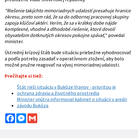
"Riešenie takýchto mimoriadnych udalostí presahuje hranice
okresu, preto som rád, že sa do odbornej pracovnej skupiny
zapoja kľúčoví aktéri. Verím, že sa v krátkej dobe nájde
komplexné, vhodné a dlhodobé riešenie, ktoré dovolí
obyvateľom dotknutých okresov pokojne spávať,
" povedal
minister.
Ústredný krízový štáb bude situáciu priebežne vyhodnocovať
a podľa potreby zasadať v operatívnom zložení, aby bolo
možné pružne reagovať na vývoj mimoriadnej udalosti.
Prečítajte si tiež:
Štát rieši situáciu v Bukóze Vranov - prioritou je
ochrana zdravia a životného prostredia
Minister vnútra informoval kabinet o situácii v areáli
závodu Bukóza
Facebook
Messenger
Gmail