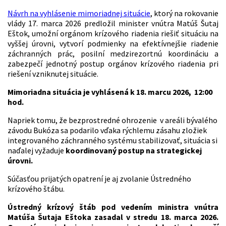
Návrh na vyhlásenie mimoriadnej situácie
, ktorý na rokovanie
vlády 17. marca 2026 predložil minister vnútra Matúš Šutaj
Eštok, umožní orgánom krízového riadenia riešiť situáciu na
vyššej úrovni, vytvorí podmienky na efektívnejšie riadenie
záchranných prác, posilní medzirezortnú koordináciu a
zabezpečí jednotný postup orgánov krízového riadenia pri
riešení vzniknutej situácie.
Mimoriadna situácia je vyhlásená k 18. marcu 2026, 12:00
hod.
Napriek tomu, že bezprostredné ohrozenie v areáli bývalého
závodu Bukóza sa podarilo vďaka rýchlemu zásahu zložiek
integrovaného záchranného systému stabilizovať, situácia si
naďalej vyžaduje
koordinovaný postup na strategickej
úrovni.
Súčasťou prijatých opatrení je aj zvolanie Ústredného
krízového štábu.
Ústredný krízový štáb pod vedením ministra vnútra
Matúša Šutaja Eštoka zasadal v stredu 18. marca 2026.