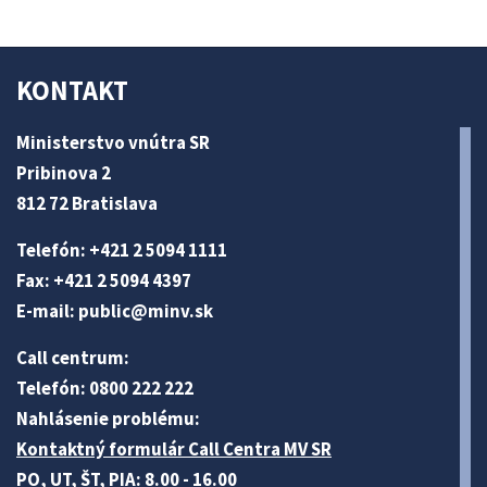
KONTAKT
Ministerstvo vnútra SR
Pribinova 2
812 72 Bratislava
Telefón: +421 2 5094 1111
Fax: +421 2 5094 4397
E-mail:
public@minv
.sk
Call centrum:
Telefón: 0800 222 222
Nahlásenie problému:
Kontaktný formulár Call Centra MV SR
PO, UT, ŠT, PIA: 8.00 - 16.00