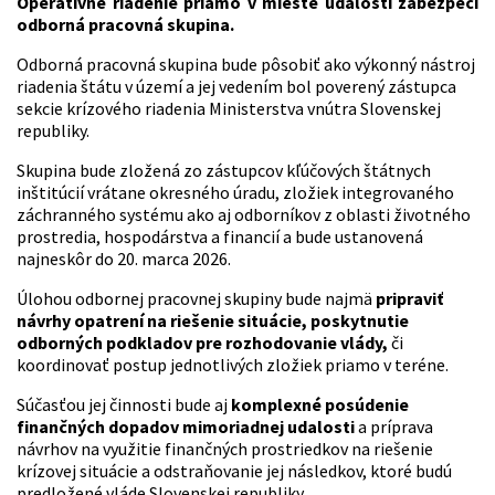
Operatívne riadenie priamo v mieste udalosti zabezpečí
odborná pracovná skupina.
Odborná pracovná skupina bude pôsobiť ako výkonný nástroj
riadenia štátu v území a jej vedením bol poverený zástupca
sekcie krízového riadenia Ministerstva vnútra Slovenskej
republiky.
Skupina bude zložená zo zástupcov kľúčových štátnych
inštitúcií vrátane okresného úradu, zložiek integrovaného
záchranného systému ako aj odborníkov z oblasti životného
prostredia, hospodárstva a financií a bude ustanovená
najneskôr do 20. marca 2026.
Úlohou odbornej pracovnej skupiny bude najmä
pripraviť
návrhy opatrení na riešenie situácie, poskytnutie
odborných podkladov pre rozhodovanie vlády,
či
koordinovať postup jednotlivých zložiek priamo v teréne.
Súčasťou jej činnosti bude aj
komplexné posúdenie
finančných dopadov mimoriadnej udalosti
a príprava
návrhov na využitie finančných prostriedkov na riešenie
krízovej situácie a odstraňovanie jej následkov, ktoré budú
predložené vláde Slovenskej republiky.