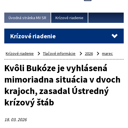
Úvodná stránka MV SR
Krízové riadenie
Krízové riadenie
Krízové riadenie
Tlačové informácie
2026
marec
Kvôli Bukóze je vyhlásená
mimoriadna situácia v dvoch
krajoch, zasadal Ústredný
krízový štáb
18. 03. 2026