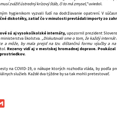
 musí zvážiť ústredný krízový štáb, či to má zmysel,"
uviedol.
ným hygienikom vyzvali ľudí na dodržiavanie opatrení. V súča
čné diskotéky, zatiaľ čo v minulosti prevládali importy zo zahr
ové sú aj vysokoškolské internáty,
upozornil prezident Slovens
ministerstva školstva.
„Diskutovali sme o tom, že každý internát
ce a môže, by mala prejsť na tzv. dištančnú formu výučby a na i
tol.
Rezervy vidí aj v mestskej hromadnej doprave. Poukázal
prostriedkov.
esty na COVID-19, o nákupe ktorých rozhodla vláda, by podľa pr
álnych služieb. Každé dva týždne by sa tak mohli pretestovať.
ok
ssenger
Gmail