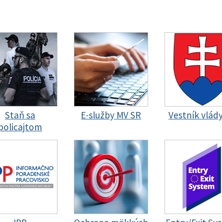
Staň sa
E-služby MV SR
Vestník vlád
policajtom