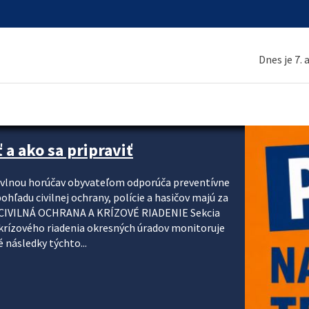
Dnes je 7.
 a ako sa pripraviť
u vlnou horúčav obyvateľom odporúča preventívne
ohľadu civilnej ochrany, polície a hasičov majú za
ody. CIVILNÁ OCHRANA A KRÍZOVÉ RIADENIE Sekcia
krízového riadenia okresných úradov monitoruje
 následky týchto...