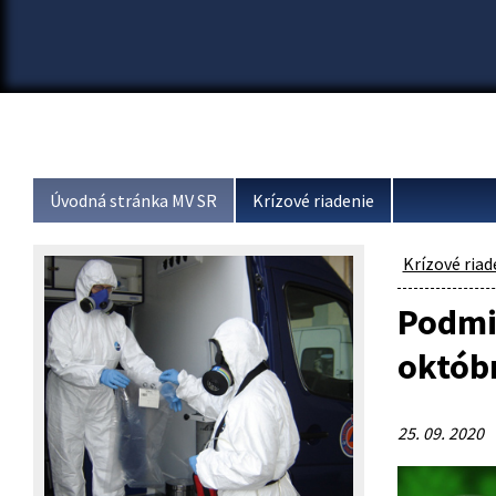
Úvodná stránka MV SR
Krízové riadenie
Krízové riad
Podmi
októbr
25. 09. 2020