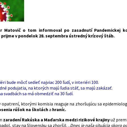
or Matovič o tom informoval po zasadnutí Pandemickej ko
 prijme v pondelok 28. septembra ústredný krízový štáb.
iéri bude môcť sedieť najviac 200 ľudí, v interiéri 100.
é podujatia, na ktorých majú ľudia stáť, sa majú zakázať.
a svadbách sa má obmedziť na 30 ľudí.
y opatrení, ktorými komisia reaguje na zhoršujúcu sa epidemiolog
osenia rúšok na školách
a
hraníc.
om
zaradení Rakúska a Maďarska medzi rizikové krajiny
už premi
adol, stav na Slovensku sa zhoršil. „
Dnes je naša situácia skoro p