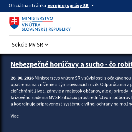
Preskocit na hlavný obsah
arrow_drop_down
verejnej správy SR
Oficiálna stránka
Sekcie MV SR
keyboard_arrow_down
Zastavit automatický posun upútavok
Nebezpečné horúčavy a sucho - čo robiť
26. 06. 2026
Ministerstvo vnútra SR v súvislosti s očakávano
opatrenia na zníženie s tým súvisiacich rizík. Odporúčania z p
cieľ chrániť život, zdravie a majetok občanov, ale aj prír
krízového riadenia MV SR situáciu prostredníctvom odborov 
a koordinuje pripravenosť systému civilnej ochrany na možné
Viac