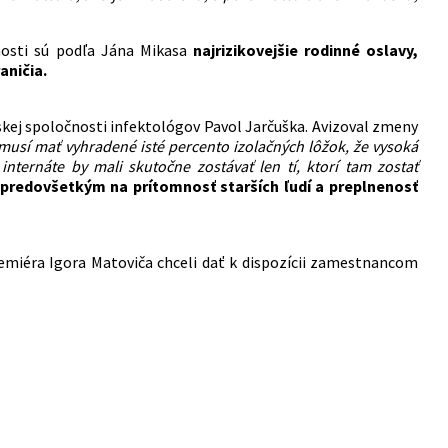
snosti sú podľa Jána Mikasa
najrizikovejšie rodinné oslavy,
aničia.
kej spoločnosti infektológov Pavol Jarčuška. Avizoval zmeny
 musí mať vyhradené isté percento izolačných lôžok, že vysoká
nternáte by mali skutočne zostávať len tí, ktorí tam zostať
 predovšetkým na prítomnosť starších ľudí a preplnenosť
emiéra Igora Matoviča chceli dať k dispozícii zamestnancom