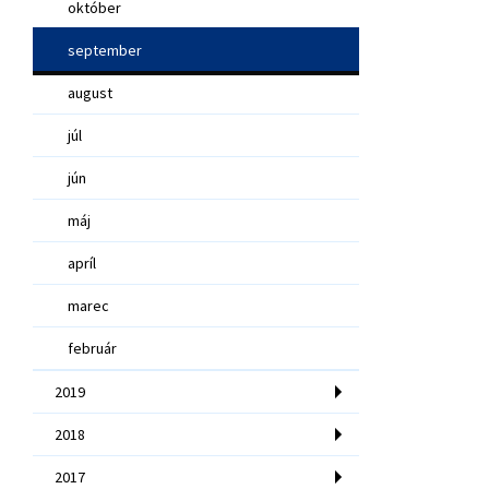
október
september
august
júl
jún
máj
apríl
marec
február
2019
2018
2017