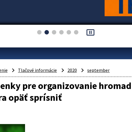
pause_presentation
enie
Tlačové informácie
2020
september
enky pre organizovanie hromadn
a opäť sprísniť