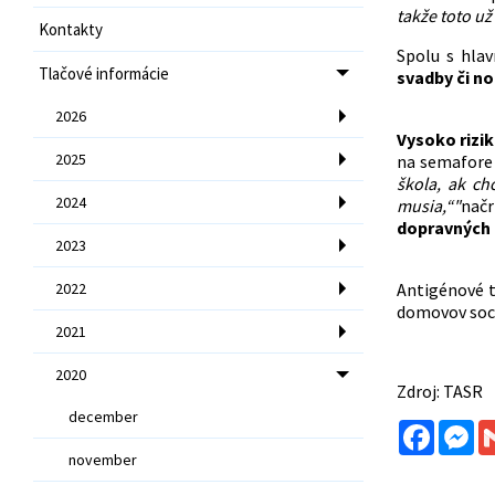
takže toto už
Kontakty
Spolu s hlav
Tlačové informácie
svadby či no
2026
Vysoko rizik
2025
na semafore 
škola, ak ch
2024
musia,“"
načr
dopravných 
2023
2022
Antigénové t
domovov soci
2021
2020
Zdroj: TASR
december
Facebo
Me
november