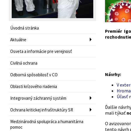
Úvodná stránka
Premiér Ig
rozhodnutie
Aktuálne
Osveta a informácie pre verejnosť
Civilná ochrana
Návrhy:
Odborná spôsobilosť v CO
V exter
Oblasti krízového riadenia
Hromadn
Účasť n
Integrovaný záchranný systém
Ďalšie návrh
Ochrana kritickej infraštruktúry SR
mali týkať
n
Medzinárodná spolupráca a humanitárna
O avizovan
pomoc
tento návrh p