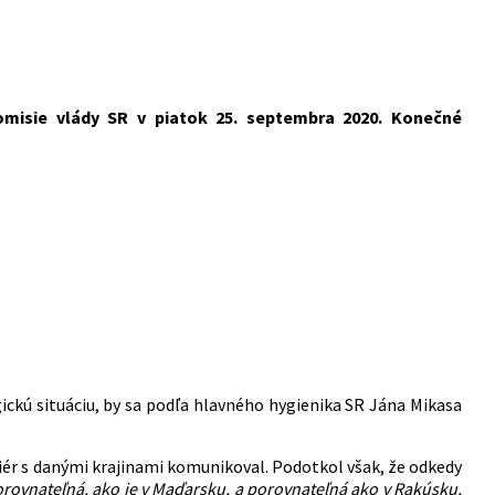
misie vlády SR v piatok 25. septembra 2020. Konečné
ickú situáciu, by sa podľa hlavného hygienika SR Jána Mikasa
ér s danými krajinami komunikoval. Podotkol však, že odkedy
orovnateľná, ako je v Maďarsku, a porovnateľná ako v Rakúsku,