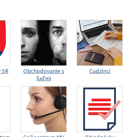
y SR
Obchodovanie s
Cudzinci
ľuďmi