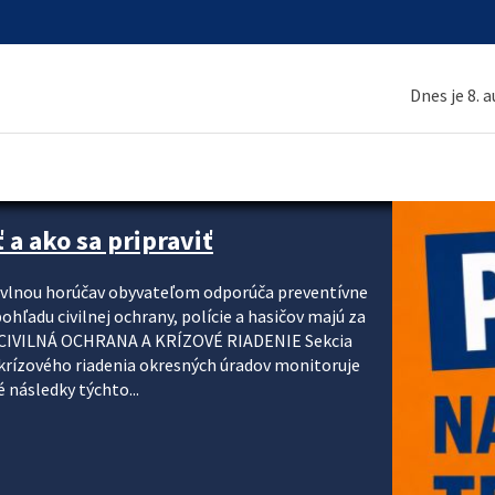
Dnes je 8. 
 a ako sa pripraviť
u vlnou horúčav obyvateľom odporúča preventívne
ohľadu civilnej ochrany, polície a hasičov majú za
ody. CIVILNÁ OCHRANA A KRÍZOVÉ RIADENIE Sekcia
krízového riadenia okresných úradov monitoruje
 následky týchto...