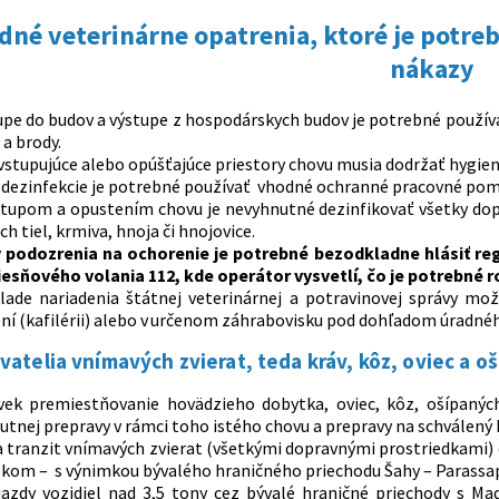
dné veterinárne opatrenia,
ktoré je potre
nákazy
upe do budov a výstupe z hospodárskych budov je potrebné používa
a brody.
stupujúce alebo opúšťajúce priestory chovu musia dodržať hygien
dezinfekcie je potrebné používať vhodné ochranné pracovné pom
stupom a opustením chovu je nevyhnutné dezinfikovať všetky dopra
ch tiel, krmiva, hnoja či hnojovice.
 podozrenia na ochorenie je potrebné bezodkladne hlásiť reg
tiesňového volania 112, kde operátor vysvetlí, čo je potrebné ro
lade nariadenia štátnej veterinárnej a potravinovej správy mo
ní (kafilérii) alebo v určenom záhrabovisku pod dohľadom úradné
vatelia vnímavých zvierat, teda kráv, kôz, oviec a 
vek premiestňovanie hovädzieho dobytka, oviec, kôz, ošípanýc
tnej prepravy v rámci toho istého chovu a prepravy na schválený 
 tranzit vnímavých zvierat (všetkými dopravnými prostriedkami) 
kom – s výnimkou bývalého hraničného priechodu Šahy – Parassa
jazdy vozidiel nad 3,5 tony cez bývalé hraničné priechody s M