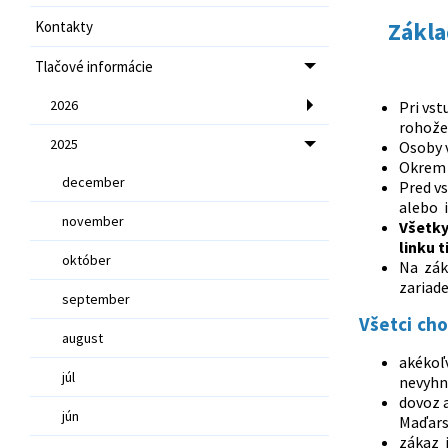
Zákla
Kontakty
Tlačové informácie
2026
Pri vst
rohože 
2025
Osoby v
Okrem 
december
Pred v
alebo i
november
Všetky
linku 
október
Na zák
zariade
september
Všetci cho
august
akékoľ
júl
nevyhnu
dovoz a
jún
Maďars
zákaz 