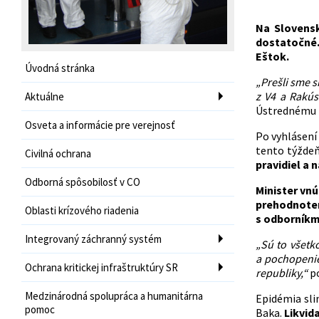
Na Slovensk
dostatočné.
Eštok.
Úvodná stránka
„Prešli sme s
z V4 a Rakúsk
Aktuálne
Ústrednému 
Osveta a informácie pre verejnosť
Po vyhlásení
tento týždeň
Civilná ochrana
pravidiel a 
Odborná spôsobilosť v CO
Minister vn
prehodnoten
Oblasti krízového riadenia
s odborníkm
Integrovaný záchranný systém
„Sú to všetk
a pochopenie
Ochrana kritickej infraštruktúry SR
republiky,“
po
Medzinárodná spolupráca a humanitárna
Epidémia sli
pomoc
Baka.
Likvid