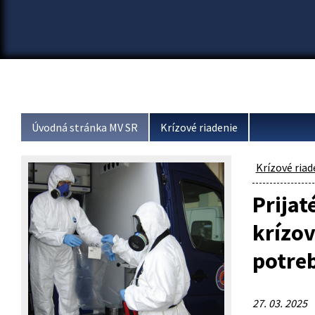
Úvodná stránka MV SR
Krízové riadenie
Krízové riad
Prijat
krízov
potreb
27. 03. 2025