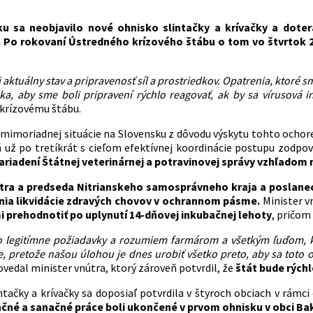
u sa neobjavilo nové ohnisko slintačky a krívačky a dotera
 Po rokovaní Ústredného krízového štábu o tom vo štvrtok 2
i aktuálny stav a pripravenosť síl a prostriedkov.
Opatrenia, ktoré s
a, aby sme boli pripravení rýchlo reagovať, ak by sa vírusová infe
krízovému štábu.
 mimoriadnej situácie na Slovensku z dôvodu výskytu tohto ochore
 už po tretíkrát s cieľom efektívnej koordinácie postupu zodpo
nariadení Štátnej veterinárnej a potravinovej správy vzhľadom 
útra a predseda Nitrianskeho samosprávneho kraja a poslane
ia likvidácie zdravých chovov v ochrannom pásme.
Minister v
i prehodnotiť po uplynutí 14-dňovej inkubačnej lehoty
, pričom
o legitímne požiadavky a rozumiem farmárom a všetkým ľuďom, k
, pretože našou úlohou je dnes urobiť všetko preto, aby sa toto o
vedal minister vnútra, ktorý zároveň potvrdil, že
štát bude rýchl
ntačky a krívačky sa doposiaľ potvrdila v štyroch obciach v rámc
ačné a sanačné práce boli ukončené v prvom ohnisku v obci Bak