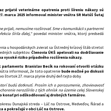
z prijaté veterinárne opatrenia proti šíreniu nákazy sú
7. marca 2025 informoval minister vnútra SR Matúš Šutaj
me prijali, nemusíme rozširovať. Sme v komunikácii s partnermi
kcia šírila ďalej,“
povedal minister vnútra, ktorý predsedá
nia u hospodárskych zvierat sa Ústredný krízový štáb stretol
vedných subjektov.
Členovia ÚKŠ apelovali na dodržiavanie
na vysoké riziko prípadného rozšírenia nákazy.
c parlamentu Branislav Becík na rokovaní
otvorili otázku
nútra informoval, že toto opatrenie
bude možné po diskusii
 vo štvrtok 27. marca plynie druhý deň tejto doby.
torí budú dotknutí. Prosím ich o porozumenie, zhovievavosť
chorenie nerozšírilo z tých ohnísk na územie celej Slovenskej
o konať pri odškodňovaní aj drobných farmárov.
i okresu Dunajská streda – Lúč na Ostrove, Medveďov, Ňárad a
a a pokračujú v obci Lúč
na Ostrove.