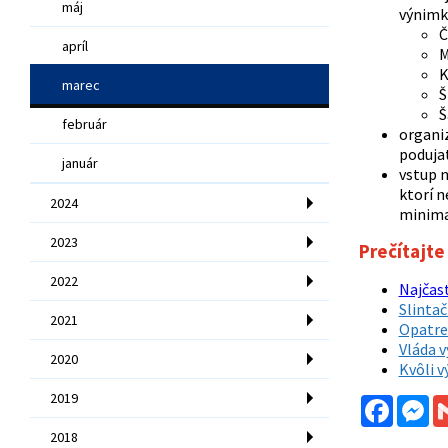
máj
výnimk
Č
apríl
M
K
marec
Š
Š
február
organiz
poduja
január
vstup n
ktorí 
2024
minima
2023
Prečítajte 
2022
Najčast
Slintač
2021
Opatren
Vláda v
2020
Kvôli v
2019
Facebo
Me
2018