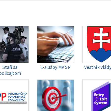
Staň sa
E-služby MV SR
Vestník vlád
policajtom