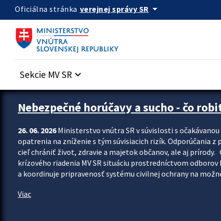
Preskocit na hlavný obsah
arrow_drop_down
verejnej správy SR
Oficiálna stránka
Sekcie MV SR
keyboard_arrow_down
Zastavit automatický posun upútavok
Nebezpečné horúčavy a sucho - čo robiť
26. 06. 2026
Ministerstvo vnútra SR v súvislosti s očakávano
opatrenia na zníženie s tým súvisiacich rizík. Odporúčania z p
cieľ chrániť život, zdravie a majetok občanov, ale aj prír
krízového riadenia MV SR situáciu prostredníctvom odborov 
a koordinuje pripravenosť systému civilnej ochrany na možné
Viac