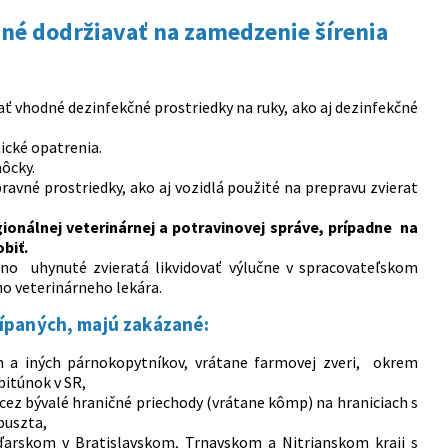
bné dodržiavať na zamedzenie šírenia
ť vhodné dezinfekčné prostriedky na ruky, ako aj dezinfekčné
ické opatrenia.
ôcky.
vné prostriedky, ako aj vozidlá použité na prepravu zvierat
ionálnej veterinárnej a potravinovej správe, prípadne na
biť.
žno uhynuté zvieratá likvidovať výlučne v spracovateľskom
ho veterinárneho lekára.
ošípaných, majú zakázané:
h a iných párnokopytníkov, vrátane farmovej zveri, okrem
bitúnok v SR,
cez bývalé hraničné priechody (vrátane kômp) na hraniciach s
puszta,
aďarskom v Bratislavskom, Trnavskom a Nitrianskom kraji s