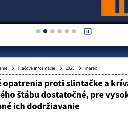
pause_presentation
enie
Tlačové informácie
2025
marec
é opatrenia proti slintačke a kr
ého štábu dostatočné, pre vysoké
né ich dodržiavanie