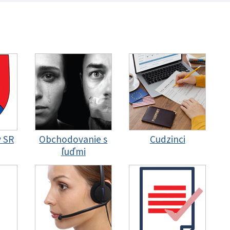
y SR
Obchodovanie s
Cudzinci
ľuďmi