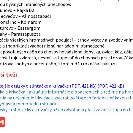
ou bývalých hraničných priechodov:
unovo – Rajka D2
edveďov – Vámosszabadi
omárno – Komárom
túrovo – Esztergom
ahy – Parassapuszta.
áciu všetkých hromadných podujatí – trhov, výstav a zvodov vním
tia (napríklad svadba) nie sú nariadením obmedzené.
epovolaných osôb do chovov hovädzieho dobytka, oviec, kôz, ošíp
neošetrujú zvieratá, nesmú vstupovať do chovných priestorov. Zák
lizovať pohyb a počet osôb, ktoré môžu roznášať nákazu.
si tiež:
ejšie otázky o slintačke a krívačke (PDF, 421 kB) (PDF, 421 kB)
ka a krívačka - aktuálne informácie o opatreniach a režime na hra
ia na urýchlenie likvidácie zvierat zo štyroch fariem s nákazou sli
yhlásila mimoriadnu situáciu
ýskytu slintačky a krívačky až do odvolania platí zákaz vstupu do
ok
ssenger
Gmail