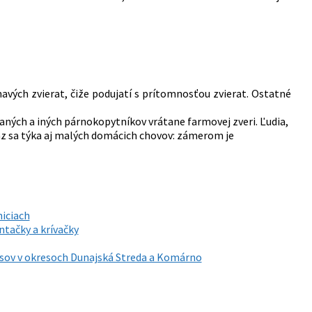
avých zvierat, čiže podujatí s prítomnosťou zvierat. Ostatné
aných a iných párnokopytníkov vrátane farmovej zveri. Ľudia,
az sa týka aj malých domácich chovov: zámerom je
niciach
ntačky a krívačky
 lesov v okresoch Dunajská Streda a Komárno