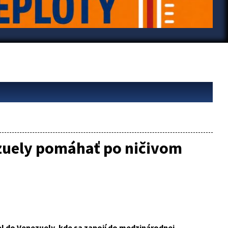
zuely pomáhať po ničivom
l do Venezuely, kde sa zapojí do medzinárodnej