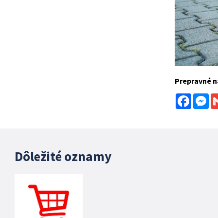
Prepravné ná
Facebo
Me
Dôležité oznamy