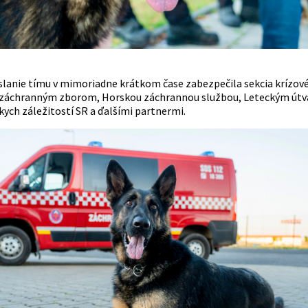
slanie tímu v mimoriadne krátkom čase zabezpečila sekcia krízovéh
záchranným zborom, Horskou záchrannou službou, Leteckým útva
kych záležitostí SR a ďalšími partnermi.