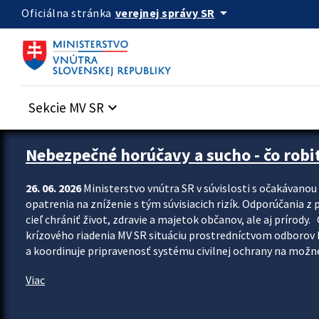
Preskocit na hlavný obsah
arrow_drop_down
verejnej správy SR
Oficiálna stránka
Sekcie MV SR
keyboard_arrow_down
Zastavit automatický posun upútavok
Nebezpečné horúčavy a sucho - čo robiť
26. 06. 2026
Ministerstvo vnútra SR v súvislosti s očakávano
opatrenia na zníženie s tým súvisiacich rizík. Odporúčania z p
cieľ chrániť život, zdravie a majetok občanov, ale aj prír
krízového riadenia MV SR situáciu prostredníctvom odborov 
a koordinuje pripravenosť systému civilnej ochrany na možné
Viac