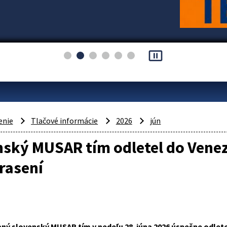
pause_presentation
enie
Tlačové informácie
2026
jún
nský MUSAR tím odletel do Vene
rasení
ný slovenský MUSAR tím v nedeľu 28. júna 2026 úspešne odlete