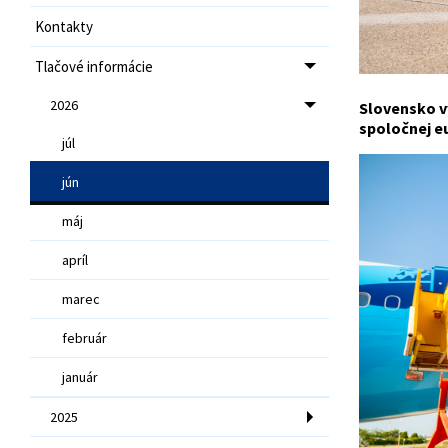
Kontakty
Tlačové informácie
2026
Slovensko v
spoločnej e
júl
jún
máj
apríl
marec
február
január
2025