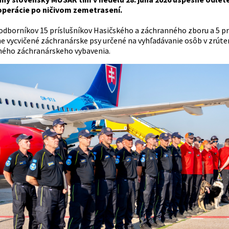
operácie po ničivom zemetrasení.
odborníkov 15 príslušníkov Hasičského a záchranného zboru a 5 prí
ne vycvičené záchranárske psy určené na vyhľadávanie osôb v zrúte
ného záchranárskeho vybavenia.