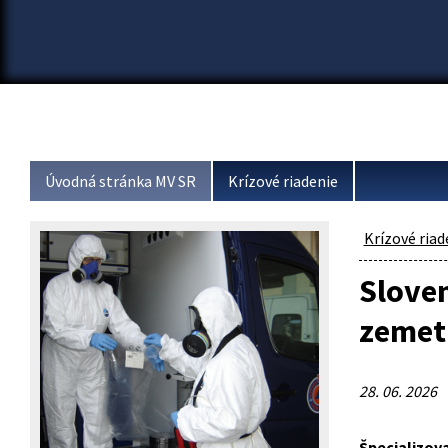
Úvodná stránka MV SR
Krízové riadenie
Krízové riad
Slove
zemet
28. 06. 2026
Špecializova