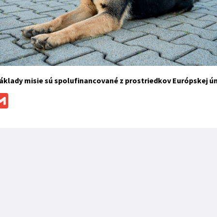
klady misie sú spolufinancované z prostriedkov Európskej úni
ok
ssenger
Gmail