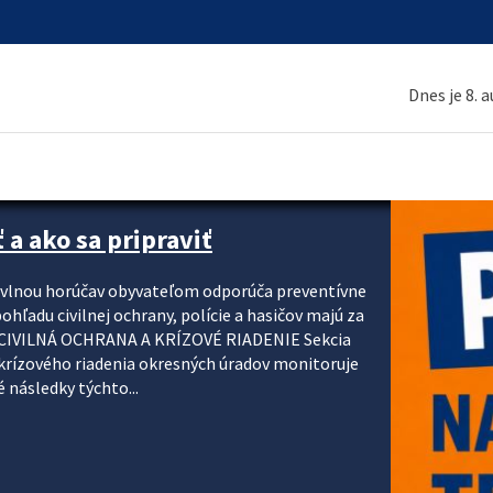
Dnes je 8. 
 a ako sa pripraviť
u vlnou horúčav obyvateľom odporúča preventívne
ohľadu civilnej ochrany, polície a hasičov majú za
ody. CIVILNÁ OCHRANA A KRÍZOVÉ RIADENIE Sekcia
krízového riadenia okresných úradov monitoruje
 následky týchto...