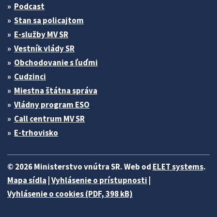
Podcast
Stan sa policajtom
E-služby MV SR
Vestník vlády SR
Obchodovanie s ľuďmi
Cudzinci
Miestna štátna správa
Vládny program ESO
Call centrum MV SR
E-trhovisko
© 2026 Ministerstvo vnútra SR. Web od
ELET systems
.
Mapa sídla
|
Vyhlásenie o prístupnosti
|
Vyhlásenie o cookies (PDF, 398 kB)