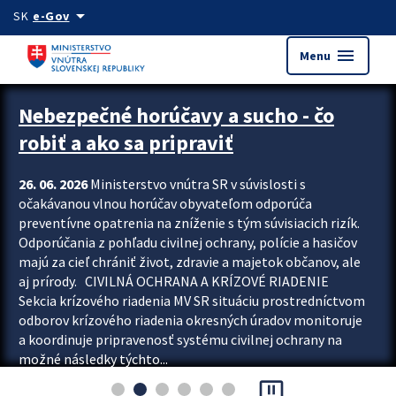
Preskocit na hlavný obsah
arrow_drop_down
SK
e-Gov
menu
Menu
Zastavit automatický posun upútavok
Nebezpečné horúčavy a sucho - čo
robiť a ako sa pripraviť
26. 06. 2026
Ministerstvo vnútra SR v súvislosti s
očakávanou vlnou horúčav obyvateľom odporúča
preventívne opatrenia na zníženie s tým súvisiacich rizík.
Odporúčania z pohľadu civilnej ochrany, polície a hasičov
majú za cieľ chrániť život, zdravie a majetok občanov, ale
aj prírody. CIVILNÁ OCHRANA A KRÍZOVÉ RIADENIE
Sekcia krízového riadenia MV SR situáciu prostredníctvom
odborov krízového riadenia okresných úradov monitoruje
a koordinuje pripravenosť systému civilnej ochrany na
možné následky týchto...
pause_presentation
Viac