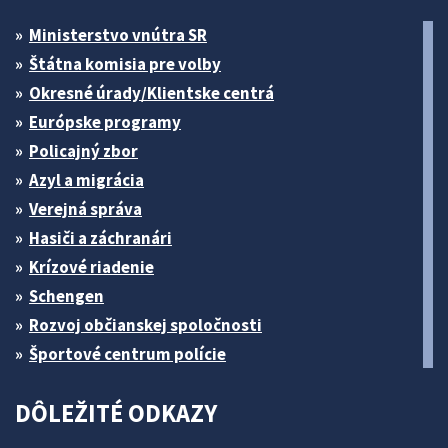
Ministerstvo vnútra SR
Štátna komisia pre volby
Okresné úrady/Klientske centrá
Európske programy
Policajný zbor
Azyl a migrácia
Verejná správa
Hasiči a záchranári
Krízové riadenie
Schengen
Rozvoj občianskej spoločnosti
Športové centrum polície
DÔLEŽITÉ ODKAZY