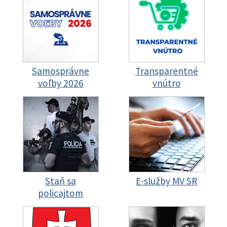
Samosprávne
Transparentné
voľby 2026
vnútro
Staň sa
E-služby MV SR
policajtom