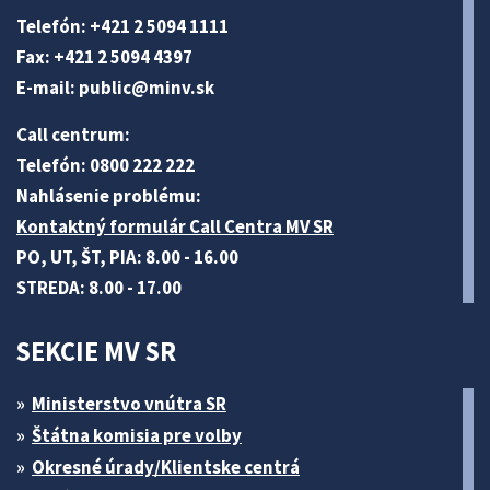
Telefón: +421 2 5094 1111
Fax: +421 2 5094 4397
E-mail:
public@minv
.sk
Call centrum:
Telefón: 0800 222 222
Nahlásenie problému:
Kontaktný formulár Call Centra MV SR
PO, UT, ŠT, PIA: 8.00 - 16.00
STREDA: 8.00 - 17.00
SEKCIE MV SR
Ministerstvo vnútra SR
Štátna komisia pre volby
Okresné úrady/Klientske centrá