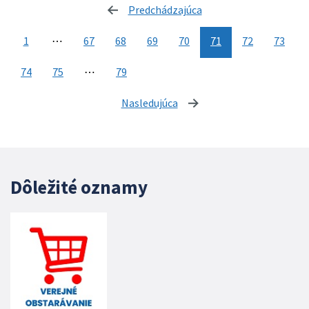
Predchádzajúca
stránka
1
⋯
67
68
69
70
71
72
73
74
75
⋯
79
Nasledujúca
stránka
Dôležité oznamy