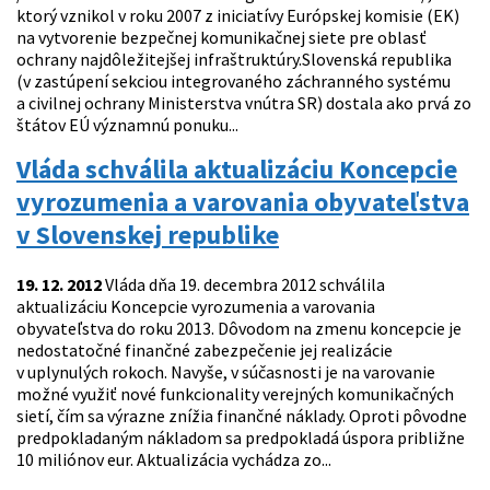
ktorý vznikol v roku 2007 z iniciatívy Európskej komisie (EK)
na vytvorenie bezpečnej komunikačnej siete pre oblasť
ochrany najdôležitejšej infraštruktúry.Slovenská republika
(v zastúpení sekciou integrovaného záchranného systému
a civilnej ochrany Ministerstva vnútra SR) dostala ako prvá zo
štátov EÚ významnú ponuku...
Vláda schválila aktualizáciu Koncepcie
vyrozumenia a varovania obyvateľstva
v Slovenskej republike
19. 12. 2012
Vláda dňa 19. decembra 2012 schválila
aktualizáciu Koncepcie vyrozumenia a varovania
obyvateľstva do roku 2013. Dôvodom na zmenu koncepcie je
nedostatočné finančné zabezpečenie jej realizácie
v uplynulých rokoch. Navyše, v súčasnosti je na varovanie
možné využiť nové funkcionality verejných komunikačných
sietí, čím sa výrazne znížia finančné náklady. Oproti pôvodne
predpokladaným nákladom sa predpokladá úspora približne
10 miliónov eur. Aktualizácia vychádza zo...