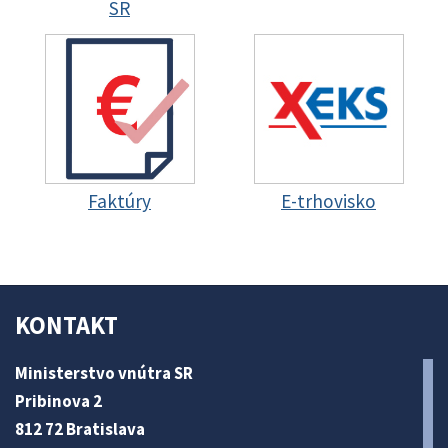
SR
Faktúry
E-trhovisko
KONTAKT
Ministerstvo vnútra SR
Pribinova 2
812 72 Bratislava