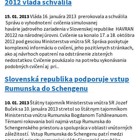
2012 vláda schválila
15. 01. 2013
Vláda 16. januára 2013 prerokovala a schválila
Správu o vyhodnotení cvičenia simulovanej
havárie jadrového zariadenia v Slovenskej republike HAVRAN
20122 na národnej úrovni. Cvičenie sa konalo 17. a 18. októbra
2012 pod gesciou Ministerstva vnútra SR. Správa poskytuje
komplexnú informáciu o cvičení, jeho pozitívnych stránkach,
ako aj návrhoch opatrení na odstránenie zistených
nedostatkov. Cvičenie poukázalo na potrebu vykonávania
podobných cvičení aj pri...
Slovenská republika podporuje vstup
Rumunska do Schengenu
10. 01. 2013
Štátny tajomník Ministerstva vnútra SR Jozef
Buček sa 10. januára 2013 stretol so štátnym tajomníkom
Ministerstva vnútra Rumunska Bogdanom Tohăneanuom.
Témami rokovania boli najmä vstup Rumunska do
Schengenského priestoru a spolupráca v oblasti vnútorných
záležitostí. Vstup Rumunska do Schengenu patrí medzi