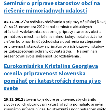
Seminár o príprave starostov obcí na
riešenie mimoriadnych udalostí
03. 12. 2012
V stredisku vzdelávania a prípravy v Spišskej Novej
Vsi sa 28. novembra 2012 konal seminár o aktuálnych
otázkach vzdelávania a odbornej prípravy starostov obcí a
primátorov miest na riešenie mimoriadnych udalostí. Jeho
cieľom bolo navrhnúť východiská a opatrenia na zlepšenie
pripravenosti starostov a primátorov a ich krízových štábov
pri zabezpečovaní ochrany obyvateľstva. Na seminári
prezentovali svoje skúsenosti zo vzdelávania...
Eurokomisárka Kristalina Georgieva
ocenila pripravenosť Slovenska
pomáhať pri katastrofách doma aj vo
svete
26. 11. 2012
Slovensko je dobre pripravené, aby chránilo
životy svojich občanov pri katastrofách a pomáhalo aj iným
krajinám v prípade núdze. Po stretnutí s podpredsedom vlády