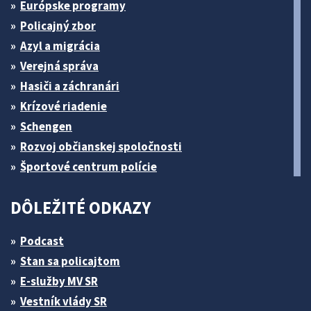
Európske programy
Policajný zbor
Azyl a migrácia
Verejná správa
Hasiči a záchranári
Krízové riadenie
Schengen
Rozvoj občianskej spoločnosti
Športové centrum polície
DÔLEŽITÉ ODKAZY
Podcast
Stan sa policajtom
E-služby MV SR
Vestník vlády SR