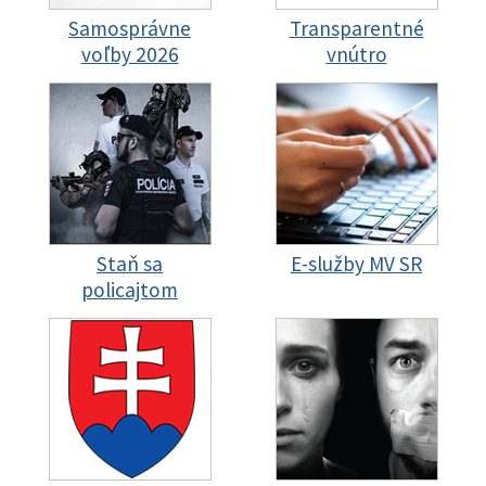
Samosprávne
Transparentné
voľby 2026
vnútro
Staň sa
E-služby MV SR
policajtom