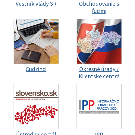
Vestník vlády SR
Obchodovanie s
ľuďmi
Cudzinci
Okresné úrady /
Klientske centrá
Ústredný portál
IPP