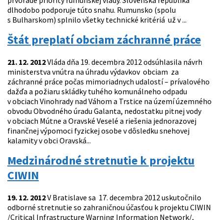
prvoradé priority rumunskej vlády. Slovenská republika
dlhodobo podporuje túto snahu. Rumunsko (spolu
s Bulharskom) splnilo všetky technické kritériá už v ...
Štát preplatí obciam záchranné práce
21. 12. 2012
Vláda dňa 19. decembra 2012 odsúhlasila návrh
ministerstva vnútra na úhradu výdavkov obciam za
záchranné práce počas mimoriadnych udalostí – prívalového
dažďa a požiaru skládky tuhého komunálneho odpadu
v obciach Vinohrady nad Váhom a Trstice na území územného
obvodu Obvodného úradu Galanta, nedostatku pitnej vody
v obciach Mútne a Oravské Veselé a riešenia jednorazovej
finančnej výpomoci fyzickej osobe v dôsledku snehovej
kalamity v obci Oravská...
Medzinárodné stretnutie k projektu
CIWIN
19. 12. 2012
V Bratislave sa 17. decembra 2012 uskutočnilo
odborné stretnutie so zahraničnou účasťou k projektu CIWIN
/Critical Infrastructure Warning Information Network/,