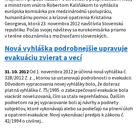
a ministrom vnútra Robertom Kaliňákom to vyhlásila
európska komisárka pre medzinárodnú spoluprácu,
humanitárnu pomoc a krízové opatrenia Kristalina
Georgieva, ktorá 23. novembra 2012 navštívila Slovenskú
republiku. Počas svojej návštevy sa eurokomisárka priamo
v teréne oboznámila s možnosťami slovenských...
Nová vyhláška podrobnejšie upravuje
evakuáciu zvierat a vecí
31. 10. 2012
Od 1. novembra 2012 je účinná nová vyhláška č.
328/2012 Z. z. , ktorou sa ustanovujú podrobnosti o evakuácii.
Dôvodom vypracovania novej vyhlášky bolo, že doteraz
platná vyhláška č. 75/1995 o zabezpečovaní evakuácie bola
viackrát novelizovaná, čím sa stala neprehľadnou. Ďalším
podnetom na jej vypracovanie boli aj návrhy a podnety
subjektov, ktoré vykonávajú alebo sa podieľajú na plnení úloh
a opatrení evakuácie. Nový vykonávací predpis k zákonu č.
42/1994 o civilnej...