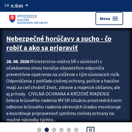
Preskocit na hlavný obsah
arrow_drop_down
SK
e-Gov
menu
Menu
Zastavit automatický posun upútavok
Nebezpečné horúčavy a sucho - čo
robiť a ako sa pripraviť
26. 06. 2026
Ministerstvo vnútra SR v súvislosti s
očakávanou vlnou horúčav obyvateľom odporúča
preventívne opatrenia na zníženie s tým súvisiacich rizík.
Odporúčania z pohľadu civilnej ochrany, polície a hasičov
majú za cieľ chrániť život, zdravie a majetok občanov, ale
aj prírody. CIVILNÁ OCHRANA A KRÍZOVÉ RIADENIE
Sekcia krízového riadenia MV SR situáciu prostredníctvom
odborov krízového riadenia okresných úradov monitoruje
a koordinuje pripravenosť systému civilnej ochrany na
možné následky týchto...
pause_presentation
Viac