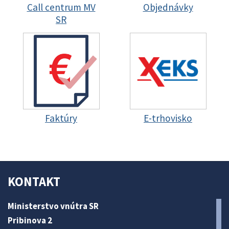
Call centrum MV
Objednávky
SR
Faktúry
E-trhovisko
KONTAKT
Ministerstvo vnútra SR
Pribinova 2