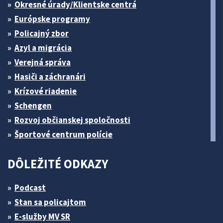
Okresné úrady/Klientske centrá
Európske programy
Policajný zbor
Azyl a migrácia
Verejná správa
Hasiči a záchranári
Krízové riadenie
Schengen
Rozvoj občianskej spoločnosti
Športové centrum polície
DÔLEŽITÉ ODKAZY
Podcast
Stan sa policajtom
E-služby MV SR