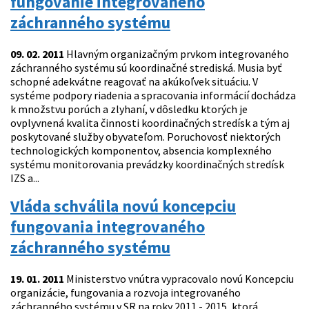
fungovanie integrovaného
záchranného systému
09. 02. 2011
Hlavným organizačným prvkom integrovaného
záchranného systému sú koordinačné strediská. Musia byť
schopné adekvátne reagovať na akúkoľvek situáciu. V
systéme podpory riadenia a spracovania informácií dochádza
k množstvu porúch a zlyhaní, v dôsledku ktorých je
ovplyvnená kvalita činnosti koordinačných stredísk a tým aj
poskytované služby obyvateľom. Poruchovosť niektorých
technologických komponentov, absencia komplexného
systému monitorovania prevádzky koordinačných stredísk
IZS a...
Vláda schválila novú koncepciu
fungovania integrovaného
záchranného systému
19. 01. 2011
Ministerstvo vnútra vypracovalo novú Koncepciu
organizácie, fungovania a rozvoja integrovaného
záchranného systému v SR na roky 2011 - 2015, ktorá