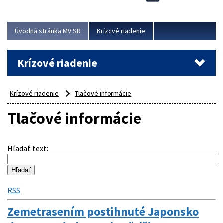
Úvodná stránka MV SR
Krízové riadenie
Krízové riadenie
Krízové riadenie
Tlačové informácie
Tlačové informácie
Hľadať text
:
RSS
Zemetrasením postihnuté Japonsko