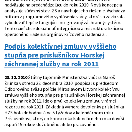
nadväzuje na predchádzajúcu do roku 2010. Nová koncepcia
analyzuje súčasný stav IZS a navrhuje jeho riešenie. Vychádza
pritom z programového vyhlásenia vlády, ktorá sa zaviazala
vybudovať lepšie fungujúci integrovaný záchranný systém.
Tento cieľ chce dosiahnuť integráciou a reštrukturalizáciou
operačného riadenia orgánov krízového riadenia a...
Podpis kolektívnej zmluvy vyššieho
stupňa pre príslušníkov Horskej
záchrannej služby na rok 2011
23. 12. 2010
Štátny tajomník Ministerstva vnútra Maroš
Žilinka v stredu 22. decembra 2010 podpísal s predsedom
Odborového zväzu polície Miroslavom Litvom kolektívnu
zmluvu vyššieho stupňa pre príslušníkov Horskej záchrannej
služby na rok 2011. Ide o prvú kolektívnu zmluvu v rámci
rezortu na rok 2011. Základná výmera dovolenky príslušníka
HZS bola dohodnutá na 5 týždňov v kalendárnom roku.
Príslušníkovi, ktorý do konca roka kalendárneho roka dovŕši
aspoň 15 rokov služobného alebo pracovného...