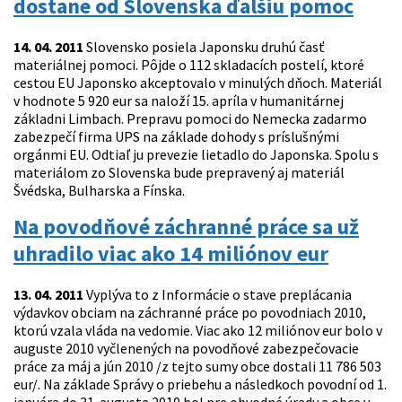
dostane od Slovenska ďalšiu pomoc
14. 04. 2011
Slovensko posiela Japonsku druhú časť
materiálnej pomoci. Pôjde o 112 skladacích postelí, ktoré
cestou EU Japonsko akceptovalo v minulých dňoch. Materiál
v hodnote 5 920 eur sa naloží 15. apríla v humanitárnej
základni Limbach. Prepravu pomoci do Nemecka zadarmo
zabezpečí firma UPS na základe dohody s príslušnými
orgánmi EU. Odtiaľ ju prevezie lietadlo do Japonska. Spolu s
materiálom zo Slovenska bude prepravený aj materiál
Švédska, Bulharska a Fínska.
Na povodňové záchranné práce sa už
uhradilo viac ako 14 miliónov eur
13. 04. 2011
Vyplýva to z Informácie o stave preplácania
výdavkov obciam na záchranné práce po povodniach 2010,
ktorú vzala vláda na vedomie. Viac ako 12 miliónov eur bolo v
auguste 2010 vyčlenených na povodňové zabezpečovacie
práce za máj a jún 2010 /z tejto sumy obce dostali 11 786 503
eur/. Na základe Správy o priebehu a následkoch povodní od 1.