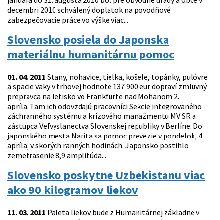
januára do 31. augusta 2010 bol pre obvodné úrady a obce v
decembri 2010 schválený doplatok na povodňové
zabezpečovacie práce vo výške viac...
Slovensko posiela do Japonska
materiálnu humanitárnu pomoc
01. 04. 2011
Stany, nohavice, tielka, košele, topánky, pulóvre
a spacie vaky v trhovej hodnote 137 900 eur dopraví zmluvný
prepravca na letisko vo Frankfurte nad Mohanom 2.
apríla. Tam ich odovzdajú pracovníci Sekcie integrovaného
záchranného systému a krízového manažmentu MV SR a
zástupca Veľvyslanectva Slovenskej republiky v Berlíne. Do
japonského mesta Narita sa pomoc prevezie v pondelok, 4.
apríla, v skorých ranných hodinách. Japonsko postihlo
zemetrasenie 8,9 amplitúda...
Slovensko poskytne Uzbekistanu viac
ako 90 kilogramov liekov
11. 03. 2011
Paleta liekov bude z Humanitárnej základne v