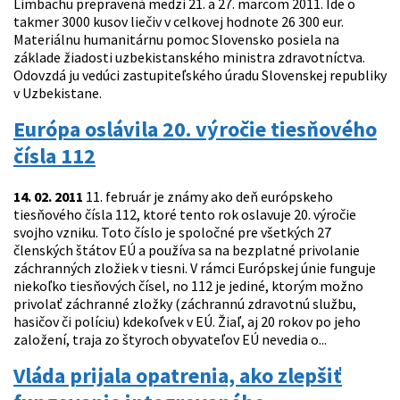
Limbachu prepravená medzi 21. a 27. marcom 2011. Ide o
takmer 3000 kusov liečiv v celkovej hodnote 26 300 eur.
Materiálnu humanitárnu pomoc Slovensko posiela na
základe žiadosti uzbekistanského ministra zdravotníctva.
Odovzdá ju vedúci zastupiteľského úradu Slovenskej republiky
v Uzbekistane.
Európa oslávila 20. výročie tiesňového
čísla 112
14. 02. 2011
11. február je známy ako deň európskeho
tiesňového čísla 112, ktoré tento rok oslavuje 20. výročie
svojho vzniku. Toto číslo je spoločné pre všetkých 27
členských štátov EÚ a používa sa na bezplatné privolanie
záchranných zložiek v tiesni. V rámci Európskej únie funguje
niekoľko tiesňových čísel, no 112 je jediné, ktorým možno
privolať záchranné zložky (záchrannú zdravotnú službu,
hasičov či políciu) kdekoľvek v EÚ. Žiaľ, aj 20 rokov po jeho
založení, traja zo štyroch obyvateľov EÚ nevedia o...
Vláda prijala opatrenia, ako zlepšiť