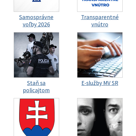
Samosprávne
Transparentné
voľby 2026
vnútro
Staň sa
E-služby MV SR
policajtom