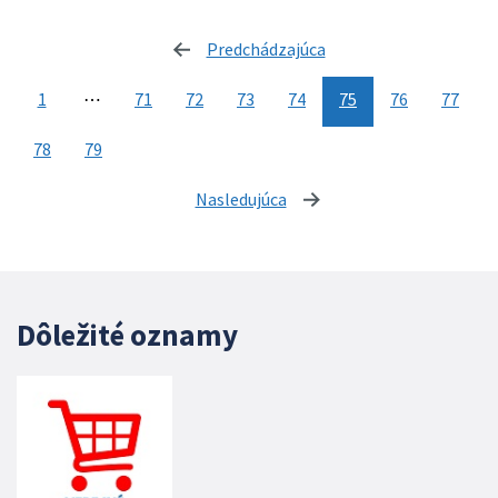
Predchádzajúca
stránka
1
⋯
71
72
73
74
75
76
77
78
79
Nasledujúca
stránka
Dôležité oznamy