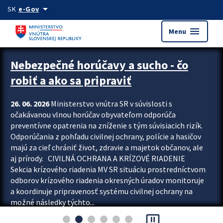
Preskocit na hlavný obsah
arrow_drop_down
SK
e-Gov
menu
Menu
Zastavit automatický posun upútavok
Nebezpečné horúčavy a sucho - čo
robiť a ako sa pripraviť
26. 06. 2026
Ministerstvo vnútra SR v súvislosti s
očakávanou vlnou horúčav obyvateľom odporúča
preventívne opatrenia na zníženie s tým súvisiacich rizík.
Odporúčania z pohľadu civilnej ochrany, polície a hasičov
majú za cieľ chrániť život, zdravie a majetok občanov, ale
aj prírody. CIVILNÁ OCHRANA A KRÍZOVÉ RIADENIE
Sekcia krízového riadenia MV SR situáciu prostredníctvom
odborov krízového riadenia okresných úradov monitoruje
a koordinuje pripravenosť systému civilnej ochrany na
možné následky týchto...
pause_presentation
Viac