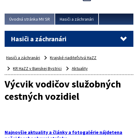
Úvodná stránka MV SR
Hasiči a záchranári
Hasiči a záchranári
Hasiči a záchranári
Krajské riaditeľstvá HaZZ
KR HaZZ v Banskej Bystrici
Aktuality
Výcvik vodičov služobných
cestných vozidiel
Najnovšie aktuality a články a fotogalérie nájdetena