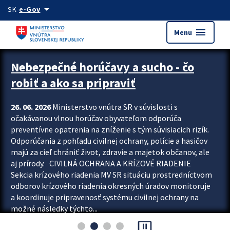
Preskocit na hlavný obsah
arrow_drop_down
SK
e-Gov
menu
Menu
Zastavit automatický posun upútavok
Nebezpečné horúčavy a sucho - čo
robiť a ako sa pripraviť
26. 06. 2026
Ministerstvo vnútra SR v súvislosti s
očakávanou vlnou horúčav obyvateľom odporúča
preventívne opatrenia na zníženie s tým súvisiacich rizík.
Odporúčania z pohľadu civilnej ochrany, polície a hasičov
majú za cieľ chrániť život, zdravie a majetok občanov, ale
aj prírody. CIVILNÁ OCHRANA A KRÍZOVÉ RIADENIE
Sekcia krízového riadenia MV SR situáciu prostredníctvom
odborov krízového riadenia okresných úradov monitoruje
a koordinuje pripravenosť systému civilnej ochrany na
možné následky týchto...
pause_presentation
Viac