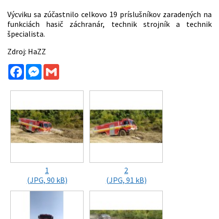
Výcviku sa zúčastnilo celkovo 19 príslušníkov zaradených na
funkciách hasič záchranár, technik strojník a technik
špecialista.
Zdroj: HaZZ
Facebook
Messenger
Gmail
1
2
(JPG, 90 kB)
(JPG, 91 kB)