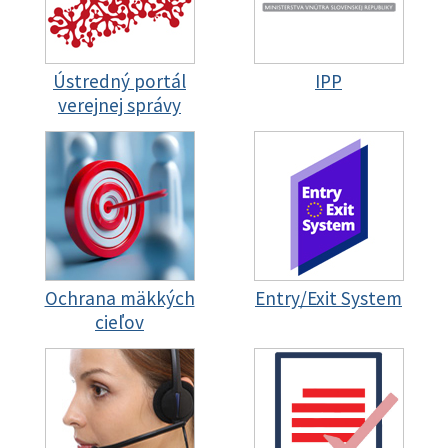
Ústredný portál
IPP
verejnej správy
Ochrana mäkkých
Entry/Exit System
cieľov