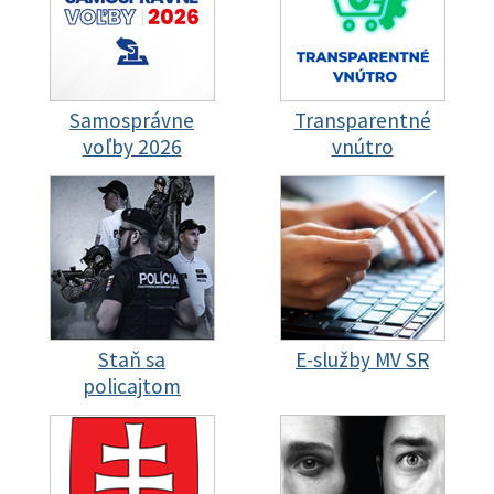
Samosprávne
Transparentné
voľby 2026
vnútro
Staň sa
E-služby MV SR
policajtom