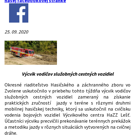
našej facebookovej stránke
25. 09. 2020
Výcvik vodičov služobných cestných vozidiel
Okresné riaditeľstvo Hasičského a záchranného zboru vo
Zvolene uskutočnilo v priebehu tohto týždňa výcvik vodičov
služobných cestných vozidiel zameraný na získanie
praktických zručností jazdy v teréne s rôznymi druhmi
mobilnej hasičskej techniky, ktorý sa uskutočnil na cvičisku
vodenia bojových vozidiel Výcvikového centra HaZZ Lešť.
Účastníci výcviku precvičili prekonávanie terénnych prekážok
a metodiku jazdy v rôznych situáciách vytvorených na cvičnej
dráhe.