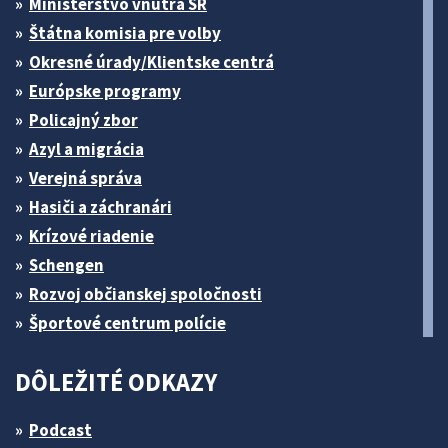
Ministerstvo vnútra SR
Štátna komisia pre volby
Okresné úrady/Klientske centrá
Európske programy
Policajný zbor
Azyl a migrácia
Verejná správa
Hasiči a záchranári
Krízové riadenie
Schengen
Rozvoj občianskej spoločnosti
Športové centrum polície
DÔLEŽITÉ ODKAZY
Podcast