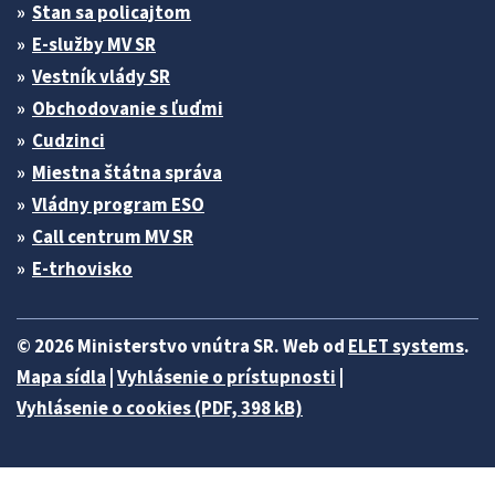
Stan sa policajtom
E-služby MV SR
Vestník vlády SR
Obchodovanie s ľuďmi
Cudzinci
Miestna štátna správa
Vládny program ESO
Call centrum MV SR
E-trhovisko
© 2026 Ministerstvo vnútra SR. Web od
ELET systems
.
Mapa sídla
|
Vyhlásenie o prístupnosti
|
Vyhlásenie o cookies (PDF, 398 kB)