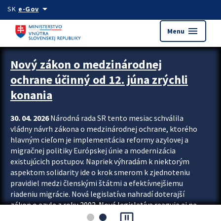
Preskocit na hlavný obsah
arrow_drop_down
SK
e-Gov
menu
Menu
Zastavit automatický posun upútavok
Nový zákon o medzinárodnej
ochrane účinný od 12. júna zrýchli
konania
30. 04. 2026
Národná rada SR tento mesiac schválila
vládny návrh zákona o medzinárodnej ochrane, ktorého
hlavným cieľom je implementácia reformy azylovej a
migračnej politiky Európskej únie a modernizácia
existujúcich postupov. Napriek výhradám k niektorým
aspektom solidarity ide o krok smerom k zjednoteniu
pravidiel medzi členskými štátmi a efektívnejšiemu
riadeniu migrácie. Nová legislatíva nahradí doterajší
zákon o azyle z roku 2002. Nová legislatíva reaguje aj na
pause_presentation
vývoj posledného desaťročia, počas...