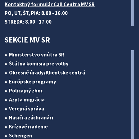
Kontaktný formulár Call Centra MV SR
PO, UT, ŠT, PIA: 8.00 - 16.00
STREDA: 8.00 - 17.00
SEKCIE MV SR
Ministerstvo vnútra SR
Štátna komisia pre volby
Okresné úrady/Klientske centrá
Európske programy
Policajný zbor
Azyl a migrácia
Verejná správa
Hasiči a záchranári
Krízové riadenie
Schengen