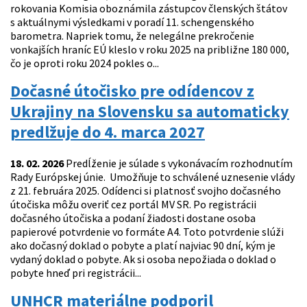
rokovania Komisia oboznámila zástupcov členských štátov
s aktuálnymi výsledkami v poradí 11. schengenského
barometra. Napriek tomu, že nelegálne prekročenie
vonkajších hraníc EÚ kleslo v roku 2025 na približne 180 000,
čo je oproti roku 2024 pokles o...
Dočasné útočisko pre odídencov z
Ukrajiny na Slovensku sa automaticky
predlžuje do 4. marca 2027
18. 02. 2026
Predĺženie je súlade s vykonávacím rozhodnutím
Rady Európskej únie. Umožňuje to schválené uznesenie vlády
z 21. februára 2025. Odídenci si platnosť svojho dočasného
útočiska môžu overiť cez portál MV SR. Po registrácii
dočasného útočiska a podaní žiadosti dostane osoba
papierové potvrdenie vo formáte A4. Toto potvrdenie slúži
ako dočasný doklad o pobyte a platí najviac 90 dní, kým je
vydaný doklad o pobyte. Ak si osoba nepožiada o doklad o
pobyte hneď pri registrácii...
UNHCR materiálne podporil