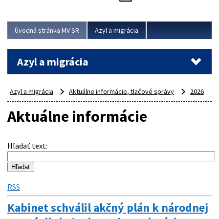
Viac
Úvodná stránka MV SR
Azyl a migrácia
Azyl a migrácia
Azyl a migrácia
Aktuálne informácie, tlačové správy
2026
Aktuálne informácie
Hľadať text
:
RSS
Kabinet schválil akčný plán k národnej