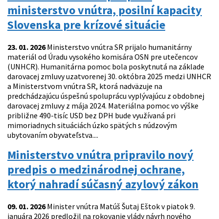
ministerstvo vnútra, posilní kapacity
Slovenska pre krízové situácie
23. 01. 2026
Ministerstvo vnútra SR prijalo humanitárny
materiál od Úradu vysokého komisára OSN pre utečencov
(UNHCR). Humanitárna pomoc bola poskytnutá na základe
darovacej zmluvy uzatvorenej 30. októbra 2025 medzi UNHCR
a Ministerstvom vnútra SR, ktorá nadväzuje na
predchádzajúcu úspešnú spoluprácu vyplývajúcu z obdobnej
darovacej zmluvy z mája 2024. Materiálna pomoc vo výške
približne 490-tisíc USD bez DPH bude využívaná pri
mimoriadnych situáciách úzko spätých s núdzovým
ubytovaním obyvateľstva....
Ministerstvo vnútra pripravilo nový
predpis o medzinárodnej ochrane,
ktorý nahradí súčasný azylový zákon
09. 01. 2026
Minister vnútra Matúš Šutaj Eštok v piatok 9.
januára 2026 predložil na rokovanie vlády návrh nového