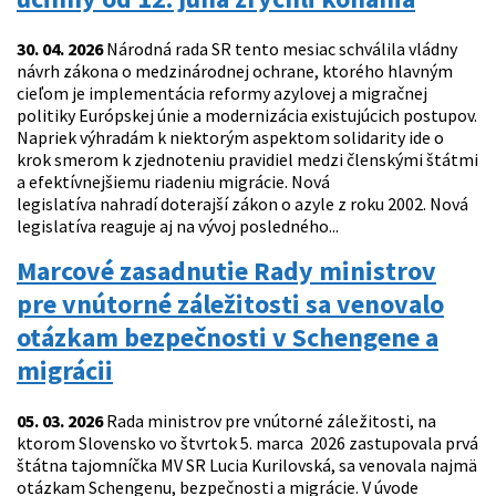
30. 04. 2026
Národná rada SR tento mesiac schválila vládny
návrh zákona o medzinárodnej ochrane, ktorého hlavným
cieľom je implementácia reformy azylovej a migračnej
politiky Európskej únie a modernizácia existujúcich postupov.
Napriek výhradám k niektorým aspektom solidarity ide o
krok smerom k zjednoteniu pravidiel medzi členskými štátmi
a efektívnejšiemu riadeniu migrácie. Nová
legislatíva nahradí doterajší zákon o azyle z roku 2002. Nová
legislatíva reaguje aj na vývoj posledného...
Marcové zasadnutie Rady ministrov
pre vnútorné záležitosti sa venovalo
otázkam bezpečnosti v Schengene a
migrácii
05. 03. 2026
Rada ministrov pre vnútorné záležitosti, na
ktorom Slovensko vo štvrtok 5. marca 2026 zastupovala prvá
štátna tajomníčka MV SR Lucia Kurilovská, sa venovala najmä
otázkam Schengenu, bezpečnosti a migrácie. V úvode