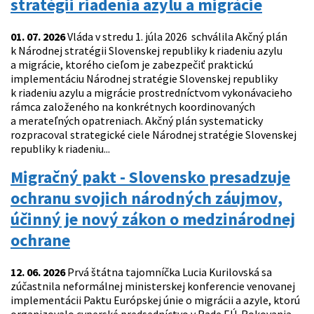
stratégii riadenia azylu a migrácie
01. 07. 2026
Vláda v stredu 1. júla 2026 schválila Akčný plán
k Národnej stratégii Slovenskej republiky k riadeniu azylu
a migrácie, ktorého cieľom je zabezpečiť praktickú
implementáciu Národnej stratégie Slovenskej republiky
k riadeniu azylu a migrácie prostredníctvom vykonávacieho
rámca založeného na konkrétnych koordinovaných
a merateľných opatreniach. Akčný plán systematicky
rozpracoval strategické ciele Národnej stratégie Slovenskej
republiky k riadeniu...
Migračný pakt - Slovensko presadzuje
ochranu svojich národných záujmov,
účinný je nový zákon o medzinárodnej
ochrane
12. 06. 2026
Prvá štátna tajomníčka Lucia Kurilovská sa
zúčastnila neformálnej ministerskej konferencie venovanej
implementácii Paktu Európskej únie o migrácii a azyle, ktorú