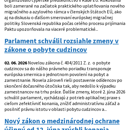
organizovalo cyperské predsedníctvo v Rade EÚ. Rokovania
boli zamerané na začiatok praktického uplatňovania nového
migračného a azylového rámca v členských štátoch EÚ, ako
aj na diskusiu o ďalšom smerovaní európskej migračnej
politiky. Slovenská republika počas celého procesu prijímania
Paktu upozorňovala na viaceré problematické...
Parlament schválil rozsiahle zmeny v
zákone o pobyte cudzincov
02. 06. 2026
Novelou zákona č. 404/2011 Z. z. o pobyte
cudzincov sa do nášho právneho poriadku transponuje
európska smernica o jednotnom povolení na pobyt a
zamestnanie. Novela zároveň rieši postavenie odídencov po
skončení dočasného útočiska tak, aby nedošlo k výpadku
zamestnancov na trhu práce. Ďalšie zmeny, ktoré 2. júna 2026
schválil parlament, vychádzajú z potrieb aplikačnej praxe s
cieľom zefektívniť konania, znížiť administratívnu záťaž a
posilniť právnu istotu v oblasti pobytu cudzincov a...
Nový zákon o medzinárodnej ochrane
účinný od 12. júna zrýchli konania