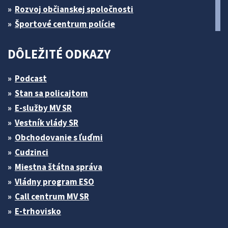
Rozvoj občianskej spoločnosti
Športové centrum polície
DÔLEŽITÉ ODKAZY
Podcast
Stan sa policajtom
E-služby MV SR
Vestník vlády SR
Obchodovanie s ľuďmi
Cudzinci
Miestna štátna správa
Vládny program ESO
Call centrum MV SR
E-trhovisko