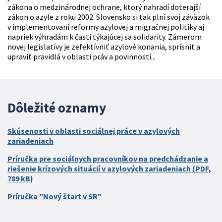
zákona o medzinárodnej ochrane, ktorý nahradí doterajší
zákon o azyle z roku 2002. Slovensko si tak plní svoj záväzok
v implementovaní reformy azylovej a migračnej politiky aj
napriek výhradám k časti týkajúcej sa solidarity. Zámerom
novej legislatívy je zefektívniť azylové konania, sprísniť a
upraviť pravidlá v oblasti práv a povinností...
Dôležité oznamy
Skúsenosti v oblasti sociálnej práce v azylových
zariadeniach
Príručka pre sociálnych pracovníkov na predchádzanie a
riešenie krízových situácií v azylových zariadeniach (PDF,
789 kB)
Príručka "Nový štart v SR"