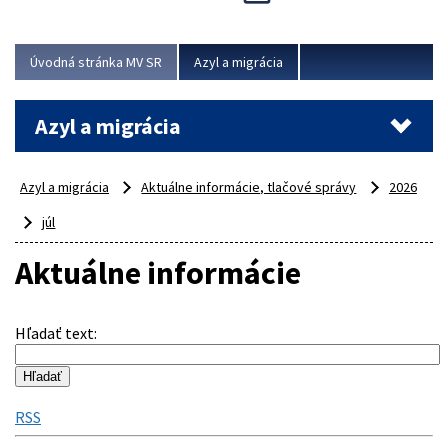
Viac
Úvodná stránka MV SR
Azyl a migrácia
Azyl a migrácia
Azyl a migrácia
Aktuálne informácie, tlačové správy
2026
júl
Aktuálne informácie
Hľadať text
:
RSS