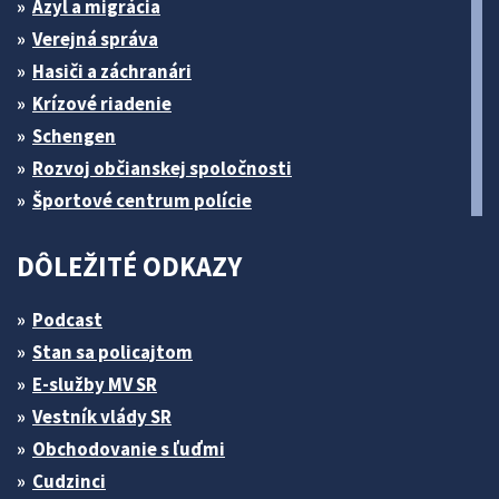
Azyl a migrácia
Verejná správa
Hasiči a záchranári
Krízové riadenie
Schengen
Rozvoj občianskej spoločnosti
Športové centrum polície
DÔLEŽITÉ ODKAZY
Podcast
Stan sa policajtom
E-služby MV SR
Vestník vlády SR
Obchodovanie s ľuďmi
Cudzinci