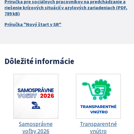
Príručka pre sociálnych pracovníkov na predchádzanie a
riešenie krízových situácií v azylových zariadeniach (PDF,
789 kB)
Príručka "Nový štart v SR"
Dôležité informácie
Samosprávne
Transparentné
voľby 2026
vnútro