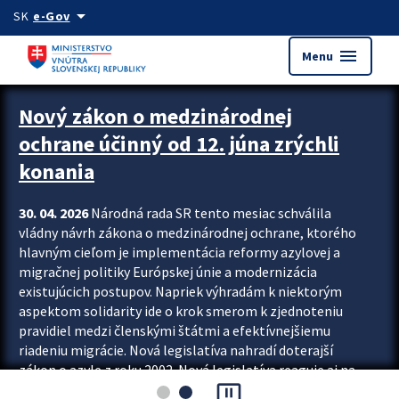
Preskocit na hlavný obsah
arrow_drop_down
SK
e-Gov
menu
Menu
Zastavit automatický posun upútavok
Nový zákon o medzinárodnej
ochrane účinný od 12. júna zrýchli
konania
30. 04. 2026
Národná rada SR tento mesiac schválila
vládny návrh zákona o medzinárodnej ochrane, ktorého
hlavným cieľom je implementácia reformy azylovej a
migračnej politiky Európskej únie a modernizácia
existujúcich postupov. Napriek výhradám k niektorým
aspektom solidarity ide o krok smerom k zjednoteniu
pravidiel medzi členskými štátmi a efektívnejšiemu
riadeniu migrácie. Nová legislatíva nahradí doterajší
zákon o azyle z roku 2002. Nová legislatíva reaguje aj na
pause_presentation
vývoj posledného desaťročia, počas...