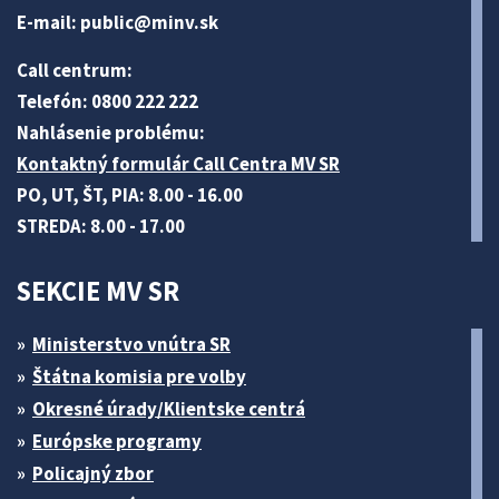
E-mail:
public@minv
.sk
Call centrum:
Telefón: 0800 222 222
Nahlásenie problému:
Kontaktný formulár Call Centra MV SR
PO, UT, ŠT, PIA: 8.00 - 16.00
STREDA: 8.00 - 17.00
SEKCIE MV SR
Ministerstvo vnútra SR
Štátna komisia pre volby
Okresné úrady/Klientske centrá
Európske programy
Policajný zbor