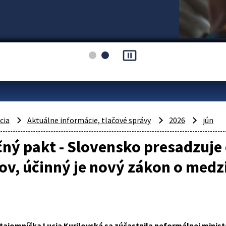
pause_presentation
cia
Aktuálne informácie, tlačové správy
2026
jún
ný pakt - Slovensko presadzuje
v, účinný je nový zákon o medz
 tajomníčka Lucia Kurilovská sa zúčastnila neformálnej minis