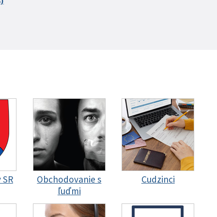
B)
y SR
Obchodovanie s
Cudzinci
ľuďmi