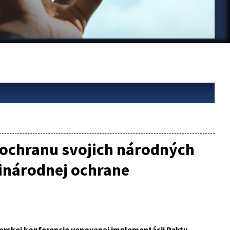
 ochranu svojich národných
inárodnej ochrane
terskej konferencie venovanej implementácii Paktu