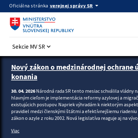
Preskocit na hlavný obsah
arrow_drop_down
verejnej správy SR
Oficiálna stránka
Sekcie MV SR
keyboard_arrow_down
Zastavit automatický posun upútavok
Nový zákon o medzinárodnej ochrane úč
konania
30. 04. 2026
Národná rada SR tento mesiac schválila vládny 
hlavným cieľom je implementácia reformy azylovej a migračn
existujúcich postupov. Napriek výhradám k niektorým aspekt
pravidiel medzi členskými štátmi a efektívnejšiemu riadeniu 
zákon o azyle z roku 2002. Nová legislatíva reaguje aj na vývo
Viac