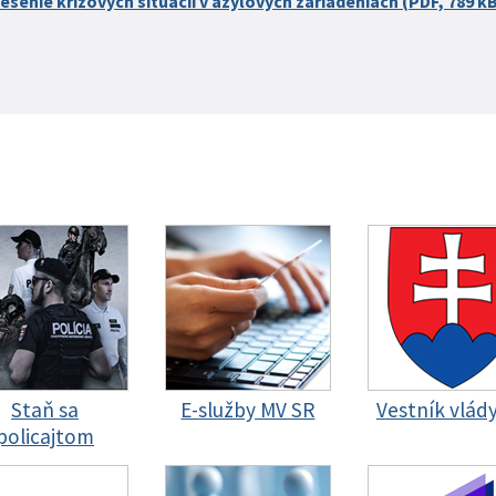
ešenie krízových situácií v azylových zariadeniach (PDF, 789 k
Staň sa
E-služby MV SR
Vestník vlád
policajtom