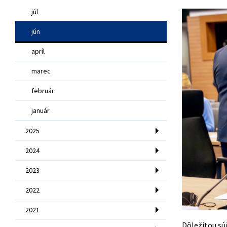
júl
jún
apríl
marec
február
január
2025
2024
2023
2022
2021
Dôležitou súč