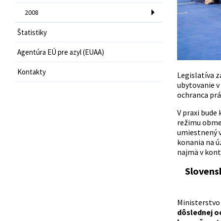
2008
Štatistiky
Agentúra EÚ pre azyl (EUAA)
Kontakty
Legislatíva 
ubytovanie v
ochranca prá
V praxi bude 
režimu obmed
umiestnený v
konania na ú
najmä v kont
Slovensk
Ministerstvo
dôslednej o