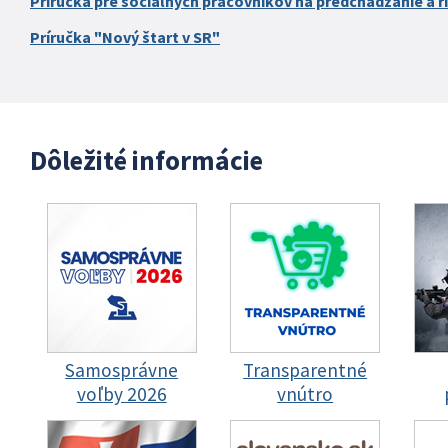
Príručka pre sociálnych pracovníkov na predchádzanie a ri
Príručka "Nový štart v SR"
Dôležité informácie
Samosprávne
Transparentné
voľby 2026
vnútro