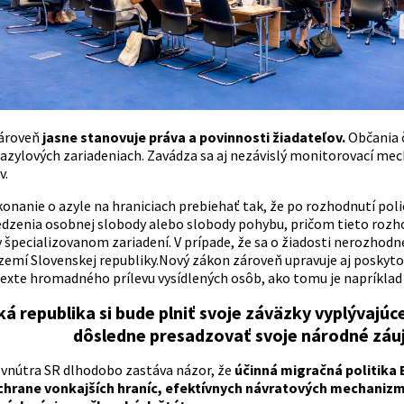
zároveň
jasne stanovuje práva a povinnosti žiadateľov.
Občania č
 azylových zariadeniach. Zavádza sa aj nezávislý monitorovací me
v.
konanie o azyle na hraniciach prebiehať tak, že po rozhodnutí poli
zenia osobnej slobody alebo slobody pohybu, pričom tieto rozh
 špecializovanom zariadení. V prípade, že sa o žiadosti nerozhodn
zemí Slovenskej republiky.Nový zákon zároveň upravuje aj poskyto
exte hromadného prílevu vysídlených osôb, ako tomu je napríklad p
á republika si bude plniť svoje záväzky vyplývajúc
dôsledne presadzovať svoje národné záu
 vnútra SR dlhodobo zastáva názor, že
účinná migračná politika
chrane vonkajších hraníc, efektívnych návratových mechanizm