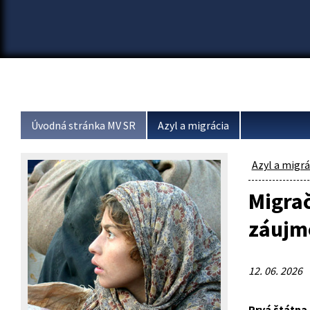
Úvodná stránka MV SR
Azyl a migrácia
Azyl a migrá
Migrač
záujmo
12. 06. 2026
Prvá štátna