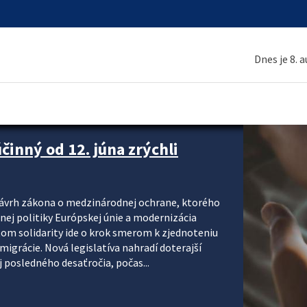
Dnes je 8. 
inný od 12. júna zrýchli
návrh zákona o medzinárodnej ochrane, ktorého
ej politiky Európskej únie a modernizácia
om solidarity ide o krok smerom k zjednoteniu
migrácie. Nová legislatíva nahradí doterajší
j posledného desaťročia, počas...