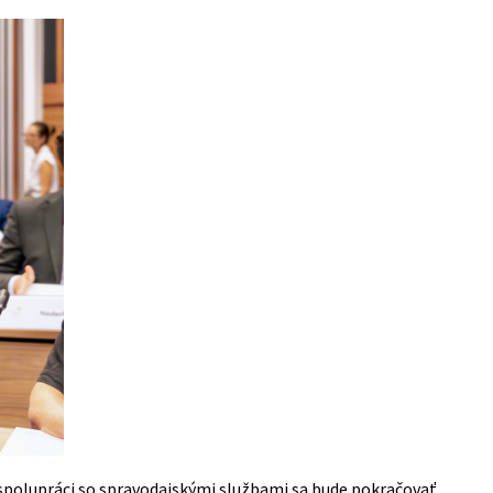
 spolupráci so spravodajskými službami sa bude pokračovať