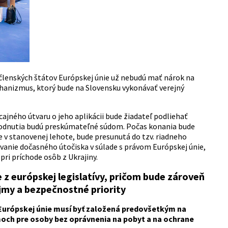
lenských štátov Európskej únie už nebudú mať nárok na
chanizmus, ktorý bude na Slovensku vykonávať verejný
cajného útvaru o jeho aplikácii bude žiadateľ podliehať
odnutia budú preskúmateľné súdom. Počas konania bude
e v stanovenej lehote, bude presunutá do tzv. riadneho
vanie dočasného útočiska v súlade s právom Európskej únie,
ri príchode osôb z Ukrajiny.
e z európskej legislatívy, pričom bude zároveň
jmy a bezpečnostné priority
 Európskej únie musí byť založená predovšetkým na
och pre osoby bez oprávnenia na pobyt a na ochrane