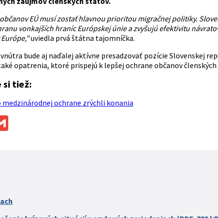
ých záujmov členských štátov.
bčanov EÚ musí zostať hlavnou prioritou migračnej politiky. Slove
ranu vonkajších hraníc Európskej únie a zvyšujú efektivitu návratov
 Európe,"
uviedla prvá štátna tajomníčka.
vnútra bude aj naďalej aktívne presadzovať pozície Slovenskej repu
aké opatrenia, ktoré prispejú k lepšej ochrane občanov členských 
si tiež:
 medzinárodnej ochrane zrýchli konania
ok
ssenger
Gmail
iach