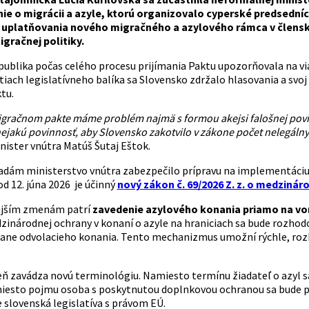
ie o migrácii a azyle, ktorú organizovalo cyperské predsední
 uplatňovania nového migračného a azylového rámca v členský
gračnej politiky.
publika počas celého procesu prijímania Paktu upozorňovala na v
tiach legislatívneho balíka sa Slovensko zdržalo hlasovania a svo
ktu.
gračnom pakte máme problém najmä s formou akejsi falošnej povinne
ejakú povinnosť, aby Slovensko zakotvilo v zákone počet nelegálny
inister vnútra Matúš Šutaj Eštok.
adám ministerstvo vnútra zabezpečilo prípravu na implementáciu p
d 12. júna 2026 je účinný
nový zákon č. 69/2026 Z. z. o medzinár
ejším zmenám patrí
zavedenie azylového konania priamo na von
zinárodnej ochrany v konaní o azyle na hraniciach sa bude rozhod
tane odvolacieho konania. Tento mechanizmus umožní rýchle, ro
ň zavádza novú terminológiu. Namiesto termínu žiadateľ o azyl s
iesto pojmu osoba s poskytnutou doplnkovou ochranou sa bude po
 slovenská legislatíva s právom EÚ.