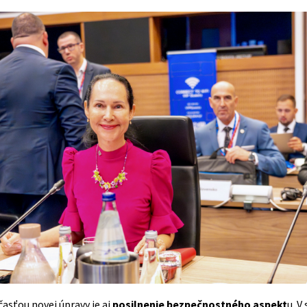
asťou novej úpravy je aj
posilnenie bezpečnostného aspekt
u. V