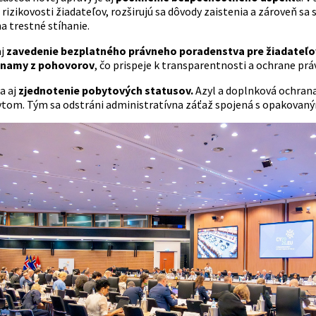
rizikovosti žiadateľov, rozširujú sa dôvody zaistenia a zároveň sa
a trestné stíhanie.
aj
zavedenie bezplatného právneho poradenstva pre žiadateľov
znamy z pohovorov
, čo prispeje k transparentnosti a ochrane pr
a aj
zjednotenie pobytových statusov.
Azyl a doplnková ochrana 
tom. Tým sa odstráni administratívna záťaž spojená s opakovan