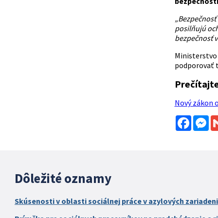
bezpečnostn
„Bezpečnosť o
posilňujú och
bezpečnosť v
Ministerstvo 
podporovať t
Prečítajte 
Nový zákon o
Facebo
Me
Dôležité oznamy
Skúsenosti v oblasti sociálnej práce v azylových zariaden