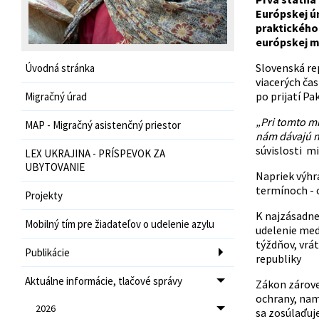
Európskej ún
praktického
európskej mi
Slovenská re
Úvodná stránka
viacerých čas
po prijatí Pa
Migračný úrad
„Pri tomto mi
MAP - Migračný asistenčný priestor
nám dávajú n
súvislosti m
LEX UKRAJINA - PRÍSPEVOK ZA
UBYTOVANIE
Napriek výhr
termínoch - o
Projekty
K najzásadn
Mobilný tím pre žiadateľov o udelenie azylu
udelenie med
týždňov, vrá
Publikácie
republiky
Aktuálne informácie, tlačové správy
Zákon zárove
ochrany, nam
2026
sa zosúlaďuje