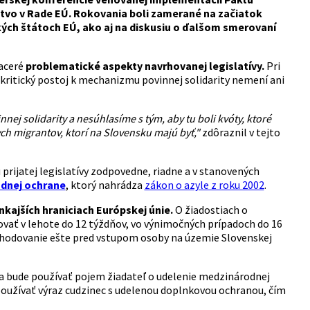
ctvo v Rade EÚ. Rokovania boli zamerané na začiatok
ch štátoch EÚ, ako aj na diskusiu o ďalšom smerovaní
iaceré
problematické aspekty navrhovanej legislatívy.
Pri
j kritický postoj k mechanizmu povinnej solidarity nemení ani
j solidarity a nesúhlasíme s tým, aby tu boli kvóty, ktoré
ch migrantov, ktorí na Slovensku majú byť,"
zdôraznil v tejto
rijatej legislatívy zodpovedne, riadne a v stanovených
odnej ochrane
, ktorý nahrádza
zákon o azyle z roku 2002
.
kajších hraniciach Európskej únie.
O žiadostiach o
ovať v lehote do 12 týždňov, vo výnimočných prípadoch do 16
zhodovanie ešte pred vstupom osoby na územie Slovenskej
a bude používať pojem žiadateľ o udelenie medzinárodnej
užívať výraz cudzinec s udelenou doplnkovou ochranou, čím