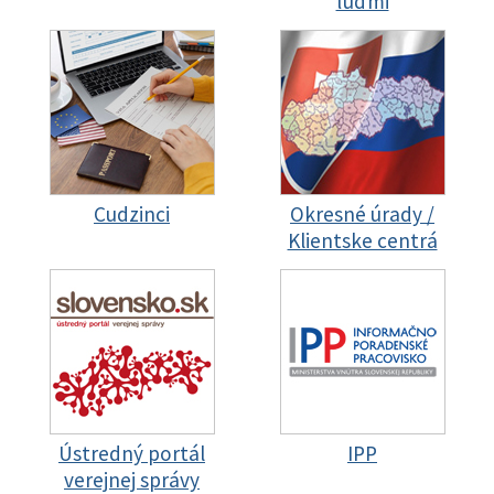
ľuďmi
Cudzinci
Okresné úrady /
Klientske centrá
Ústredný portál
IPP
verejnej správy