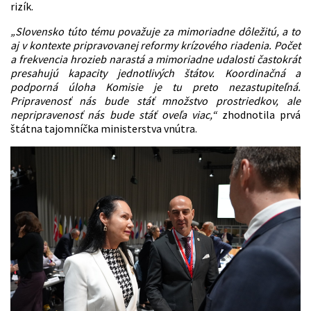
rizík.
„Slovensko túto tému považuje za mimoriadne dôležitú, a to
aj v kontexte pripravovanej reformy krízového riadenia. Počet
a frekvencia hrozieb narastá a mimoriadne udalosti častokrát
presahujú kapacity jednotlivých štátov. Koordinačná a
podporná úloha Komisie je tu preto nezastupiteľná.
Pripravenosť nás
bude stáť množstvo prostriedkov, ale
nepripravenosť nás bude stáť oveľa viac,“
zhodnotila prvá
štátna tajomníčka ministerstva vnútra.