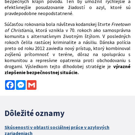
bezpečných krajín pôvodu. Ten by umožnil rýchlejšie a
efektívnejšie posudzovanie žiadostí o azyl, ktoré sú
pravdepodobne neopodstatnené.
Súčasťou rokovania bola návšteva kodanskej štvrte
Freetown
of Christiania
, ktorá vznikla v 70. rokoch ako samosprávna
komunita s alternatívnym životným štýlom. V posledných
rokoch čelila rastúcej kriminalite a násiliu. Dánska polícia
preto od roku 2012 zaviedla nový prístup, ktorý kombinoval
zvýšenú prítomnosť v teréne, dôraz na spoluprácu s
komunitou a represívne opatrenia proti obchodovaniu s
drogami. Výsledkom tejto dlhodobej stratégie je
výrazné
zlepšenie bezpečnostnej situácie.
Facebook
Messenger
Gmail
Dôležité oznamy
Skúsenosti v oblasti sociálnej práce v azylových
zariadeniach