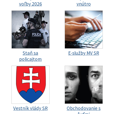
voľby 2026
vnútro
Staň sa
E-služby MV SR
policajtom
Vestník vlády SR
Obchodovanie s