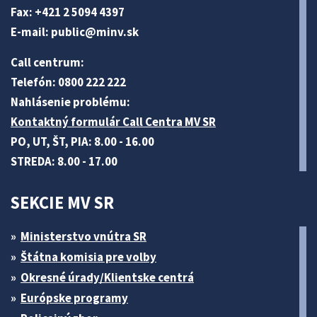
Fax: +421 2 5094 4397
E-mail:
public@minv
.sk
Call centrum:
Telefón: 0800 222 222
Nahlásenie problému:
Kontaktný formulár Call Centra MV SR
PO, UT, ŠT, PIA: 8.00 - 16.00
STREDA: 8.00 - 17.00
SEKCIE MV SR
Ministerstvo vnútra SR
Štátna komisia pre volby
Okresné úrady/Klientske centrá
Európske programy