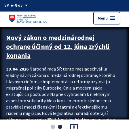
Preskocit na hlavný obsah
arrow_drop_down
SK
e-Gov
menu
Menu
Zastavit automatický posun upútavok
Nový zákon o medzinárodnej
ochrane účinný od 12. júna zrýchli
konania
30. 04. 2026
Národná rada SR tento mesiac schválila
vládny návrh zákona o medzinárodnej ochrane, ktorého
hlavným cieľom je implementácia reformy azylovej a
migračnej politiky Európskej únie a modernizácia
existujúcich postupov. Napriek výhradám k niektorým
aspektom solidarity ide o krok smerom k zjednoteniu
pravidiel medzi členskými štátmi a efektívnejšiemu
riadeniu migrácie. Nová legislatíva nahradí doterajší
zákon o azyle z roku 2002. Nová legislatíva reaguje aj na
pause_presentation
vývoj posledného desaťročia, počas...