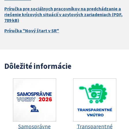
Príručka pre sociálnych pracovníkov na predchádzanie a
riešenie krízových situácií v azylových zariadeniach (PDF,
789 kB)
Príručka "Nový štart v SR"
Dôležité informácie
Samosprávne
Transparentné