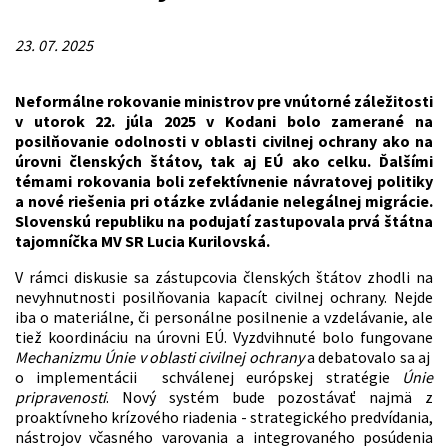
23. 07. 2025
Neformálne rokovanie ministrov pre vnútorné záležitosti
v utorok 22. júla 2025 v Kodani bolo zamerané na
posilňovanie odolnosti v oblasti civilnej ochrany ako na
úrovni členských štátov, tak aj EÚ ako celku. Ďalšími
témami rokovania boli zefektívnenie návratovej politiky
a nové riešenia pri otázke zvládanie nelegálnej migrácie.
Slovenskú republiku na podujatí zastupovala prvá štátna
tajomníčka MV SR Lucia Kurilovská.
V rámci diskusie sa zástupcovia členských štátov zhodli na
nevyhnutnosti posilňovania kapacít civilnej ochrany. Nejde
iba o materiálne, či personálne posilnenie a vzdelávanie, ale
tiež koordináciu na úrovni EÚ. Vyzdvihnuté bolo fungovane
Mechanizmu Únie v oblasti civilnej ochrany
a debatovalo sa aj
o implementácii schválenej európskej stratégie
Únie
pripravenosti
. Nový systém bude pozostávať najmä z
proaktívneho krízového riadenia - strategického predvídania,
nástrojov včasného varovania a integrovaného posúdenia