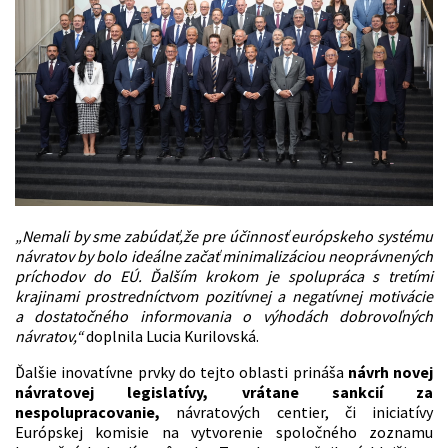
„Nemali by sme zabúdať,že pre účinnosť európskeho systému
návratov by bolo ideálne začať minimalizáciou neoprávnených
príchodov do EÚ. Ďalším krokom je spolupráca s tretími
krajinami prostredníctvom pozitívnej a negatívnej motivácie
a dostatočného informovania o výhodách dobrovoľných
návratov,“
doplnila Lucia Kurilovská.
Ďalšie inovatívne prvky do tejto oblasti prináša
návrh novej
návratovej legislatívy, vrátane sankcií za
nespolupracovanie,
návratových centier, či iniciatívy
Európskej komisie na vytvorenie spoločného zoznamu