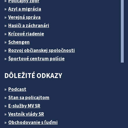
Policajný zbor
Azyl a migrácia
Verejná správa
Hasiči a záchranári
Krízové riadenie
Schengen
Rozvoj občianskej spoločnosti
Športové centrum polície
DÔLEŽITÉ ODKAZY
Podcast
Stan sa policajtom
E-služby MV SR
Vestník vlády SR
Obchodovanie s ľuďmi