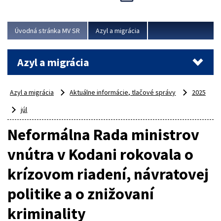
Viac
Úvodná stránka MV SR
Azyl a migrácia
Azyl a migrácia
Azyl a migrácia
Aktuálne informácie, tlačové správy
2025
júl
Neformálna Rada ministrov
vnútra v Kodani rokovala o
krízovom riadení, návratovej
politike a o znižovaní
kriminality