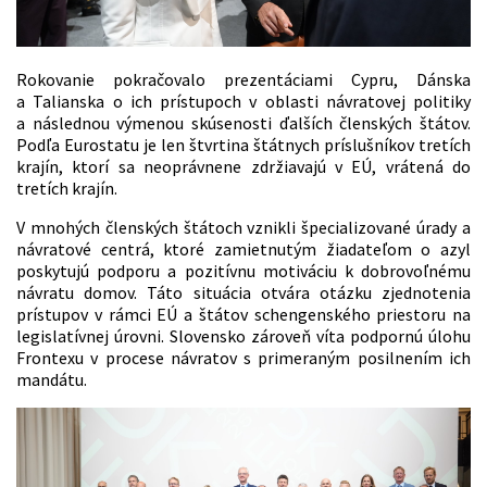
Rokovanie pokračovalo prezentáciami Cypru, Dánska
a Talianska o ich prístupoch v oblasti návratovej politiky
a následnou výmenou skúsenosti ďalších členských štátov.
Podľa Eurostatu je len štvrtina štátnych príslušníkov tretích
krajín, ktorí sa neoprávnene zdržiavajú v EÚ, vrátená do
tretích krajín.
V mnohých členských štátoch vznikli špecializované úrady a
návratové centrá, ktoré zamietnutým žiadateľom o azyl
poskytujú podporu a pozitívnu motiváciu k dobrovoľnému
návratu domov. Táto situácia otvára otázku zjednotenia
prístupov v rámci EÚ a štátov schengenského priestoru na
legislatívnej úrovni. Slovensko zároveň víta podpornú úlohu
Frontexu v procese návratov s primeraným posilnením ich
mandátu.