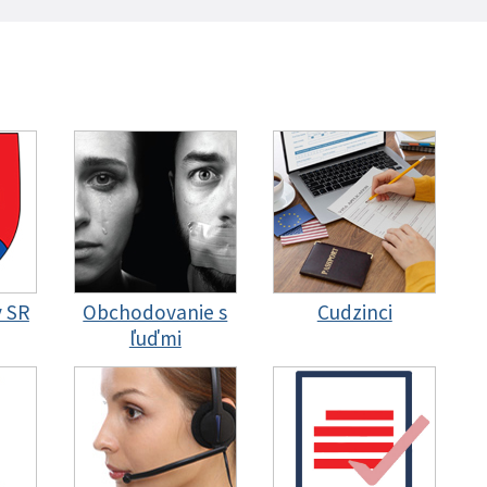
y SR
Obchodovanie s
Cudzinci
ľuďmi