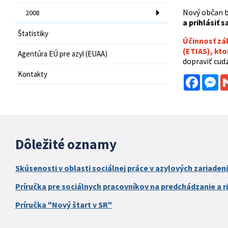
Nový občan 
2008
a prihlásiť 
Štatistiky
Účinnosť zák
(ETIAS), kt
Agentúra EÚ pre azyl (EUAA)
dopraviť cud
Kontakty
Facebo
Me
Dôležité oznamy
Skúsenosti v oblasti sociálnej práce v azylových zariaden
Príručka pre sociálnych pracovníkov na predchádzanie a ri
Príručka "Nový štart v SR"