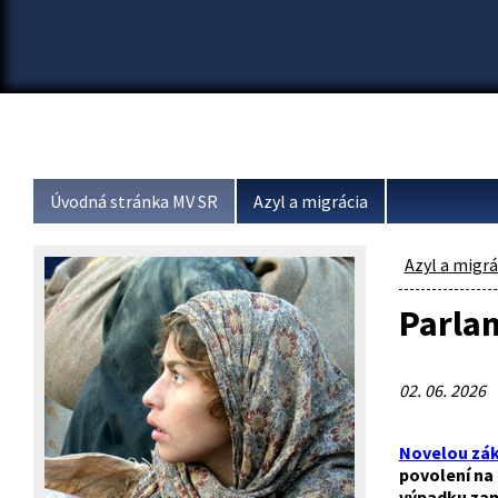
Úvodná stránka MV SR
Azyl a migrácia
Azyl a migrá
Parlam
02. 06. 2026
Novelou záko
povolení na
výpadku zam