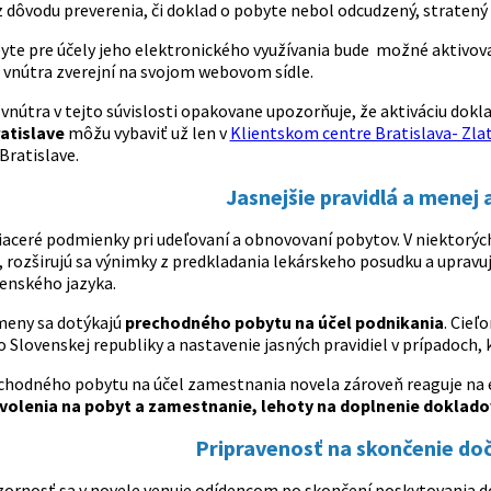
 dôvodu preverenia, či doklad o pobyte nebol odcudzený, stratený 
yte pre účely jeho elektronického využívania bude možné aktivov
 vnútra zverejní na svojom webovom sídle.
vnútra v tejto súvislosti opakovane upozorňuje, že aktiváciu dokl
ratislave
môžu vybaviť už len v
Klientskom centre Bratislava- Zlaté
Bratislave.
Jasnejšie pravidlá a menej 
viaceré podmienky pri udeľovaní a obnovovaní pobytov. V niektorýc
, rozširujú sa výnimky z predkladania lekárskeho posudku a uprav
venského jazyka.
eny sa dotýkajú
prechodného pobytu na účel podnikania
. Cieľ
Slovenskej republiky a nastavenie jasných pravidiel v prípadoch, 
echodného pobytu na účel zamestnania novela zároveň reaguje na eu
volenia na pobyt a zamestnanie, lehoty na doplnenie doklad
Pripravenosť na skončenie do
ornosť sa v novele venuje odídencom po skončení poskytovania do