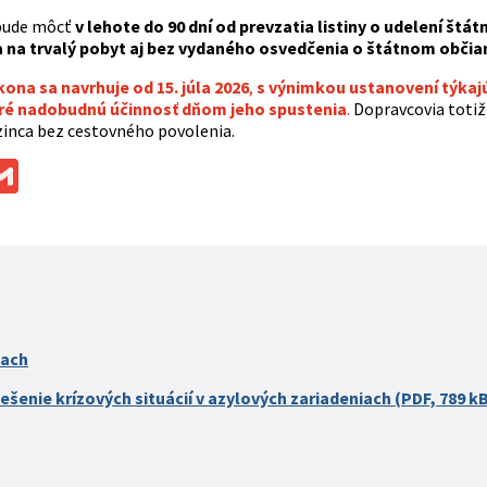
bude môcť
v lehote do 90 dní od prevzatia listiny o udelení št
sa na trvalý pobyt aj bez vydaného osvedčenia o štátnom občia
ona sa navrhuje od 15. júla 2026
,
s výnimkou ustanovení týkaj
oré nadobudnú účinnosť dňom jeho spustenia
.
Dopravcovia totiž
zinca bez cestovného povolenia.
ok
ssenger
Gmail
iach
ešenie krízových situácií v azylových zariadeniach (PDF, 789 k