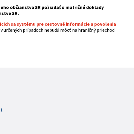
átneho občianstva SR požiadať o matričné doklady
nstve SR.
úcich sa systému pre cestovné informácie a povolenia
 v určených prípadoch nebudú môcť na hraničný priechod
B)