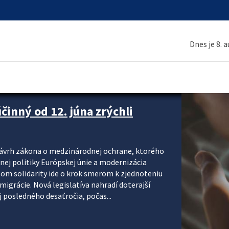
Dnes je 8. 
inný od 12. júna zrýchli
návrh zákona o medzinárodnej ochrane, ktorého
ej politiky Európskej únie a modernizácia
om solidarity ide o krok smerom k zjednoteniu
migrácie. Nová legislatíva nahradí doterajší
j posledného desaťročia, počas...