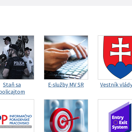
Staň sa
E-služby MV SR
Vestník vlád
policajtom