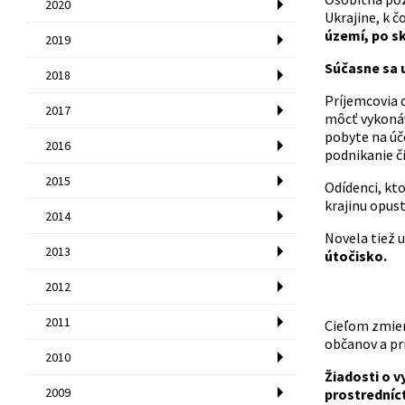
2020
Ukrajine, k č
území, po s
2019
Súčasne sa u
2018
Príjemcovia 
2017
môcť vykonáv
pobyte na úč
2016
podnikanie či
2015
Odídenci, kt
krajinu opust
2014
Novela tiež u
2013
útočisko.
2012
2011
Cieľom zmien
občanov a pr
2010
Žiadosti o 
2009
prostredníc