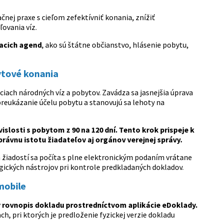
čnej praxe s cieľom zefektívniť konania, znížiť
ľovania víz.
iacich agend
, ako sú štátne občianstvo, hlásenie pobytu,
ytové konania
ciach národných víz a pobytov. Zavádza sa jasnejšia úprava
preukázanie účelu pobytu a stanovujú sa lehoty na
slosti s pobytom z 90 na 120 dní. Tento krok prispeje k
rávnu istotu žiadateľov aj orgánov verejnej správy.
 žiadostí sa počíta s plne elektronickým podaním vrátane
gických nástrojov pri kontrole predkladaných dokladov.
mobile
y rovnopis dokladu prostredníctvom aplikácie eDoklady.
h, pri ktorých je predloženie fyzickej verzie dokladu