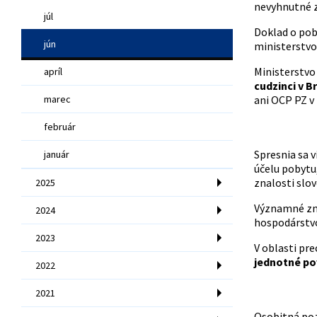
nevyhnutné z
júl
Doklad o pob
jún
ministerstvo
Ministerstvo 
apríl
cudzinci v B
marec
ani OCP PZ v 
február
Spresnia sa 
január
účelu pobytu
znalosti slo
2025
Významné zm
2024
hospodárstvo 
2023
V oblasti pr
jednotné po
2022
2021
Osobitná poz