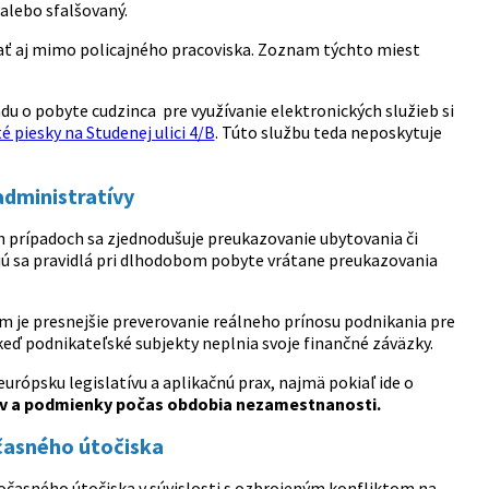
alebo sfalšovaný.
ať aj mimo policajného pracoviska. Zoznam týchto miest
adu o pobyte cudzinca pre využívanie elektronických služieb si
 piesky na Studenej ulici 4/B
. Túto službu teda neposkytuje
administratívy
h prípadoch sa zjednodušuje preukazovanie ubytovania či
ujú sa pravidlá pri dlhodobom pobyte vrátane preukazovania
om je presnejšie preverovanie reálneho prínosu podnikania pre
keď podnikateľské subjekty neplnia svoje finančné záväzky.
rópsku legislatívu a aplikačnú prax, najmä pokiaľ ide o
ov a podmienky počas obdobia nezamestnanosti.
časného útočiska
časného útočiska v súvislosti s ozbrojeným konfliktom na