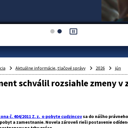
pause_presentation
cia
Aktuálne informácie, tlačové správy
2026
jún
ent schválil rozsiahle zmeny v
na č. 404/2011 Z. z. o pobyte cudzincov
sa do nášho právneho
 pobyt a zamestnanie. Novela zároveň rieši postavenie odíde
estnancov na trhu práce.