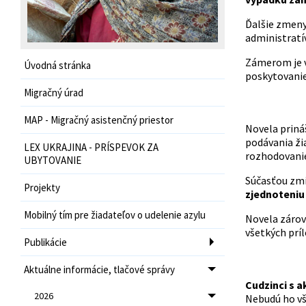
Ďalšie zmeny,
administratív
Zámerom je 
Úvodná stránka
poskytovanie
Migračný úrad
MAP - Migračný asistenčný priestor
Novela prináš
podávania žia
LEX UKRAJINA - PRÍSPEVOK ZA
rozhodovanie
UBYTOVANIE
Súčasťou zmi
Projekty
zjednoteniu 
Mobilný tím pre žiadateľov o udelenie azylu
Novela zárov
všetkých prí
Publikácie
Aktuálne informácie, tlačové správy
Cudzinci s 
2026
Nebudú ho vša