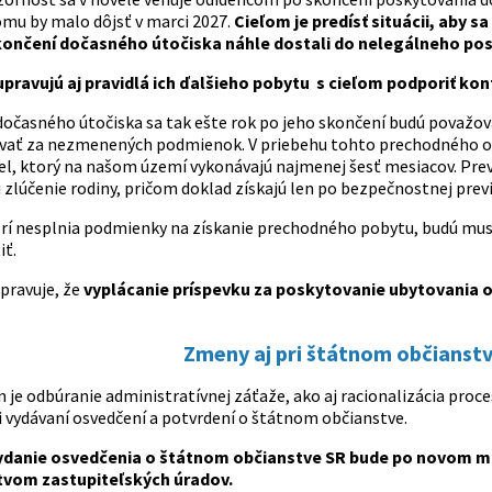
omu by malo dôjsť v marci 2027.
Cieľom je predísť situácii, aby 
končení dočasného útočiska náhle dostali do nelegálneho pos
pravujú aj pravidlá ich ďalšieho pobytu s cieľom podporiť kon
dočasného útočiska sa tak ešte rok po jeho skončení budú považova
ať za nezmenených podmienok. V priebehu tohto prechodného obd
el, ktorý na našom území vykonávajú najmenej šesť mesiacov. Prev
 zlúčenie rodiny, pričom doklad získajú len po bezpečnostnej prev
orí nesplnia podmienky na získanie prechodného pobytu, budú mu
iť.
pravuje, že
vyplácanie príspevku za poskytovanie ubytovania 
Zmeny aj pri štátnom občianstv
 je odbúranie administratívnej záťaže, ako aj racionalizácia pr
i vydávaní osvedčení a potvrdení o štátnom občianstve.
vydanie osvedčenia o štátnom občianstve SR bude po novom mo
tvom zastupiteľských úradov.