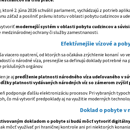
 ktoré 2. júna 2026 schválil parlament, vychádzajú z potrieb aplika
nu záťaž a posilniť právnu istotu v oblasti pobytu cudzincov a ude
vytvoriť
modernejší systém v oblasti pobytu cudzincov a súvis
 medzinárodnej ochrany či služby zamestnanosti.
Efektívnejšie vízové a pob
a viacero opatrení, od ktorých sa očakáva zrýchlenie konaní vo ve
dostí o národné víza, presnejšie sa definujú doklady potrebné na 
 príslušných orgánov.
en je aj
predĺženie platnosti národného víza udeľovaného v súvi
dĺžky platnosti vydávaných národných víz so zámerom zvýšiť p
eň podporuje ďalšiu elektronizáciu procesov. Pri vybraných typoch
loh, čo má vytvoriť predpoklady aj na využitie moderných technolo
Doklad o pobyte v 
aktivovaným dokladom o pobyte si budú môcť vytvoriť digitáln
k môcť využívať pri hraničnej kontrole ani pri niektorých konaniac