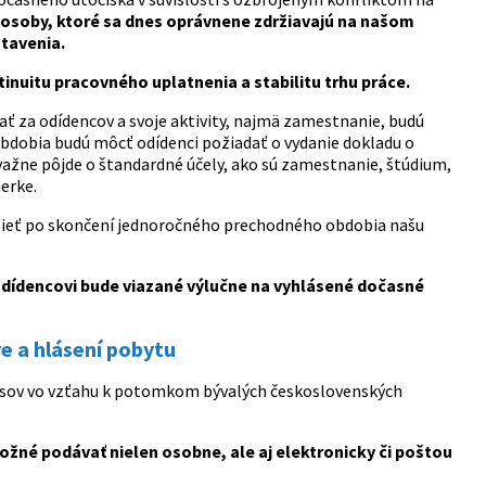
sa osoby, ktoré sa dnes oprávnene zdržiavajú na našom
tavenia.
tinuitu pracovného uplatnenia a stabilitu trhu práce.
ť za odídencov a svoje aktivity, najmä zamestnanie, budú
obia budú môcť odídenci požiadať o vydanie dokladu o
ažne pôjde o štandardné účely, ako sú zamestnanie, štúdium,
ierke.
sieť po skončení jednoročného prechodného obdobia našu
odídencovi bude viazané výlučne na vyhlásené dočasné
e a hlásení pobytu
ocesov vo vzťahu k potomkom bývalých československých
žné podávať nielen osobne, ale aj elektronicky či poštou