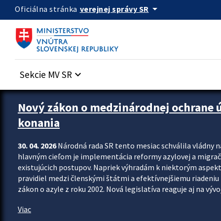
Preskocit na hlavný obsah
arrow_drop_down
verejnej správy SR
Oficiálna stránka
Sekcie MV SR
keyboard_arrow_down
Zastavit automatický posun upútavok
Nový zákon o medzinárodnej ochrane úč
konania
30. 04. 2026
Národná rada SR tento mesiac schválila vládny 
hlavným cieľom je implementácia reformy azylovej a migračn
existujúcich postupov. Napriek výhradám k niektorým aspekt
pravidiel medzi členskými štátmi a efektívnejšiemu riadeniu 
zákon o azyle z roku 2002. Nová legislatíva reaguje aj na vývo
Viac