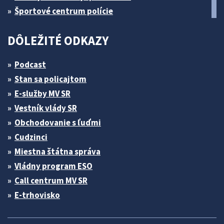
Športové centrum polície
DÔLEŽITÉ ODKAZY
Podcast
Stan sa policajtom
E-služby MV SR
Vestník vlády SR
Obchodovanie s ľuďmi
Cudzinci
Miestna štátna správa
Vládny program ESO
Call centrum MV SR
E-trhovisko