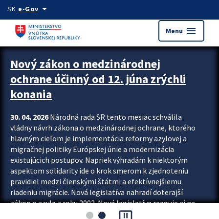
Preskocit na hlavný obsah
arrow_drop_down
SK
e-Gov
menu
Menu
Zastavit automatický posun upútavok
Nový zákon o medzinárodnej
ochrane účinný od 12. júna zrýchli
konania
30. 04. 2026
Národná rada SR tento mesiac schválila
vládny návrh zákona o medzinárodnej ochrane, ktorého
hlavným cieľom je implementácia reformy azylovej a
migračnej politiky Európskej únie a modernizácia
existujúcich postupov. Napriek výhradám k niektorým
aspektom solidarity ide o krok smerom k zjednoteniu
pravidiel medzi členskými štátmi a efektívnejšiemu
riadeniu migrácie. Nová legislatíva nahradí doterajší
zákon o azyle z roku 2002. Nová legislatíva reaguje aj na
pause_presentation
vývoj posledného desaťročia, počas...