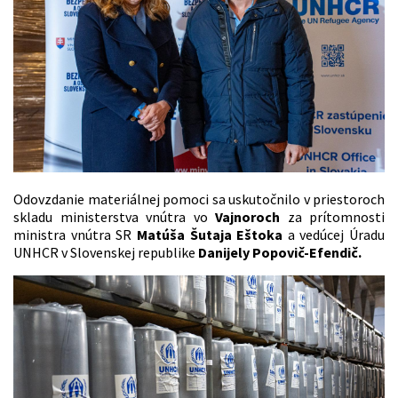
Odovzdanie materiálnej pomoci sa uskutočnilo v priestoroch
skladu ministerstva vnútra vo
Vajnoroch
za prítomnosti
ministra vnútra SR
Matúša Šutaja Eštoka
a vedúcej Úradu
UNHCR v Slovenskej republike
Danijely Popovič-Efendič
.