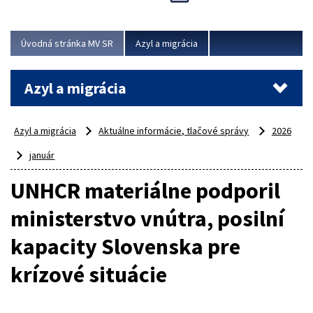
Viac
Úvodná stránka MV SR
Azyl a migrácia
Azyl a migrácia
Azyl a migrácia
Aktuálne informácie, tlačové správy
2026
január
UNHCR materiálne podporil
ministerstvo vnútra, posilní
kapacity Slovenska pre
krízové situácie