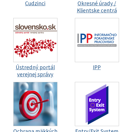
Cudzinci
Okresné úrady /
Klientske centrá
Ústredný portál
IPP
verejnej správy
Ochrana mäkkých
Entry/Exit System