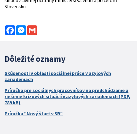
skladov civilnej ochrany ministerstva vnútra po celom
Slovensku.
Facebook
Messenger
Gmail
Dôležité oznamy
Skúsenosti v oblasti sociálnej práce v azylových
zariadeniach
Príručka pre sociálnych pracovníkov na predchádzanie a
riešenie krízových situácií v azylových zariadeniach (PDF,
789 kB)
Príručka "Nový štart v SR"