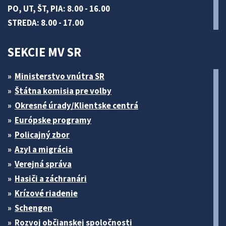
PO, UT, ŠT, PIA: 8.00 - 16.00
STREDA: 8.00 - 17.00
SEKCIE MV SR
Ministerstvo vnútra SR
Štátna komisia pre volby
Okresné úrady/Klientske centrá
Európske programy
Policajný zbor
Azyl a migrácia
Verejná správa
Hasiči a záchranári
Krízové riadenie
Schengen
Rozvoj občianskej spoločnosti