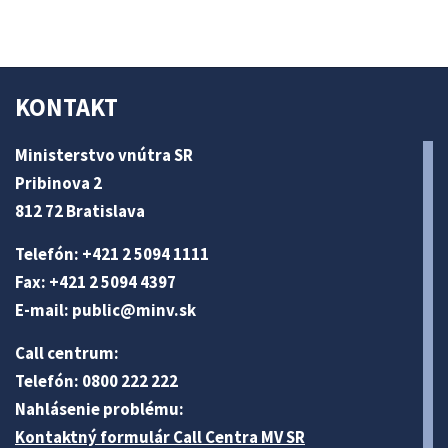
KONTAKT
Ministerstvo vnútra SR
Pribinova 2
812 72 Bratislava
Telefón: +421 2 5094 1111
Fax: +421 2 5094 4397
E-mail:
public@minv
.sk
Call centrum:
Telefón: 0800 222 222
Nahlásenie problému:
Kontaktný formulár Call Centra MV SR