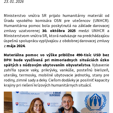
23. 01. 2026
Ministerstvo vnútra SR prijalo humanitárny materiál od
Úradu vysokého komisára OSN pre utečencov (UNHCR).
Humanitárna pomoc bola poskytnutá na základe darovacej
zmluvy uzatvorenej
30. októbra 2025
medzi UNHCR a
Ministerstvom vnútra SR, ktorá nadväzuje na predchádzajúcu
úspešnú spoluprácu vyplývajúcu z obdobnej darovacej zmluvy
z
mája 2024
.
Materiálna pomoc vo výške približne 490-tisíc USD bez
DPH bude využívaná pri mimoriadnych situáciách úzko
spätých s núdzovým ubytovaním obyvateľstva
. Vybavenie
zahŕňa spacie vaky, prikrývky, vankúše, posteľnú bielizeň,
uteráky, termosky, mobilné ubytovacie jednotky, stany pre
rodiny, zimné sady a deky. Cieľom dodávky je posilniť kapacity
krajiny pri riešení krízových humanitárnych situácií.