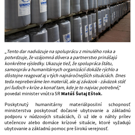
„
Tento dar nadväzuje na spoluprácu z minulého roka a
potvrdzuje, že vzájomná dôvera a partnerstvo prinášajú
konkrétne výsledky. Ukazuje tiež, že spolupráca štátu,
samospráv a humanitárnych organizácií dokáže rýchlo a
dôstojne reagovať aj v tých najnáročnejších situáciách. Dnes
teda nepreberáme len materiál, ale aj záväzok - záväzok stáť
pri ľuďoch v kríze a konať tam, kde je to najviac potrebné
,"
povedal minister vnútra SR
Matúš Šutaj Eštok
.
Poskytnutý humanitárny materiálposilní schopnosť
ministerstva poskytovať dočasné ubytovanie a základnú
podporu v núdzových situáciách, či už ide o náhly prílev
utečencov alebo domáce krízové situácie, ktoré vyžadujú
ubytovanie a základnú pomoc pre širokú verejnosť.