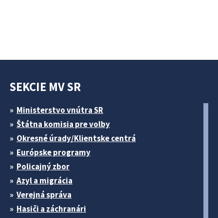
SEKCIE MV SR
Ministerstvo vnútra SR
Štátna komisia pre volby
Okresné úrady/Klientske centrá
Európske programy
Policajný zbor
Azyl a migrácia
Verejná správa
Hasiči a záchranári