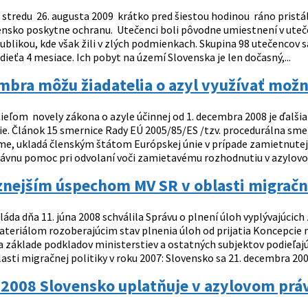
 stredu 26. augusta 2009 krátko pred šiestou hodinou ráno pristál
nsko poskytne ochranu. Utečenci boli pôvodne umiestnení v uteče
blikou, kde však žili v zlých podmienkach. Skupina 98 utečencov s
dieťa 4 mesiace. Ich pobyt na území Slovenska je len dočasný,...
bra môžu žiadatelia o azyl využívať možn
ieľom novely zákona o azyle účinnej od 1. decembra 2008 je ďalš
ie. Článok 15 smernice Rady EÚ 2005/85/ES /tzv. procedurálna sme
e, ukladá členským štátom Európskej únie v prípade zamietnutej 
ávnu pomoc pri odvolaní voči zamietavému rozhodnutiu v azylovom
nejším úspechom MV SR v oblasti migračne
láda dňa 11. júna 2008 schválila Správu o plnení úloh vyplývajúcich 
teriálom rozoberajúcim stav plnenia úloh od prijatia Koncepcie mi
 základe podkladov ministerstiev a ostatných subjektov podieľajúci
asti migračnej politiky v roku 2007: Slovensko sa 21. decembra 2007
 2008 Slovensko uplatňuje v azylovom prá