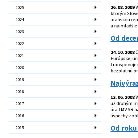
26. 08. 2009
V
2025
ktorým Slove
arabskou repu
2024
a najmladšie 
2023
Od decem
2022
24. 10. 2008
C
2021
Európskej ún
transponujem
2020
bezplatnú pr
2019
Najvýraz
2018
13. 06. 2008
V
už druhým ma
2017
úrad MV SR na
úspechy v obl
2016
Od roku
2015