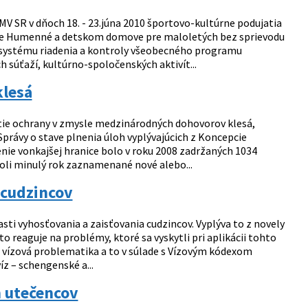
MV SR v dňoch 18. - 23.júna 2010 športovo-kultúrne podujatia
ore Humenné a detskom domove pre maloletých bez sprievodu
systému riadenia a kontroly všeobecného programu
 súťaží, kultúrno-spoločenských aktivít...
klesá
tie ochrany v zmysle medzinárodných dohovorov klesá,
Správy o stave plnenia úloh vyplývajúcich z Koncepcie
enie vonkajšej hranice bolo v roku 2008 zadržaných 1034
boli minulý rok zaznamenané nové alebo...
 cudzincov
sti vyhosťovania a zaisťovania cudzincov. Vyplýva to z novely
o reaguje na problémy, ktoré sa vyskytli pri aplikácii tohto
e vízová problematika a to v súlade s Vízovým kódexom
z – schengenské a...
h utečencov