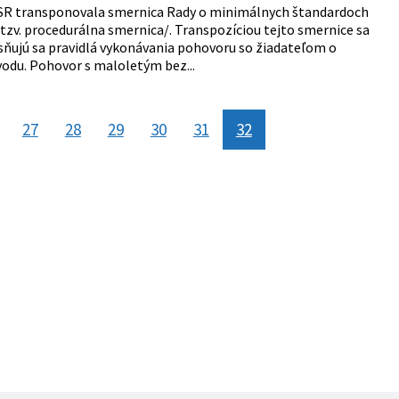
u SR transponovala smernica Rady o minimálnych štandardoch
tzv. procedurálna smernica/. Transpozíciou tejto smernice sa
ňujú sa pravidlá vykonávania pohovoru so žiadateľom o
odu. Pohovor s maloletým bez...
27
28
29
30
31
32