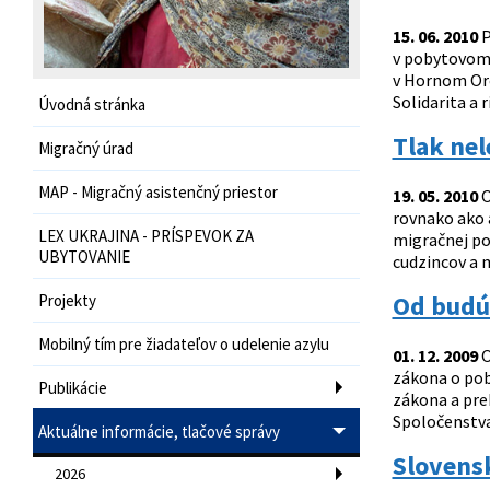
15. 06. 2010
P
v pobytovom 
v Hornom Ore
Solidarita a
Úvodná stránka
Tlak nel
Migračný úrad
MAP - Migračný asistenčný priestor
19. 05. 2010
O
rovnako ako a
LEX UKRAJINA - PRÍSPEVOK ZA
migračnej pol
UBYTOVANIE
cudzincov a m
Od budúc
Projekty
Mobilný tím pre žiadateľov o udelenie azylu
01. 12. 2009
O
zákona o poby
Publikácie
zákona a pre
Spoločenstva
Aktuálne informácie, tlačové správy
Slovensk
2026