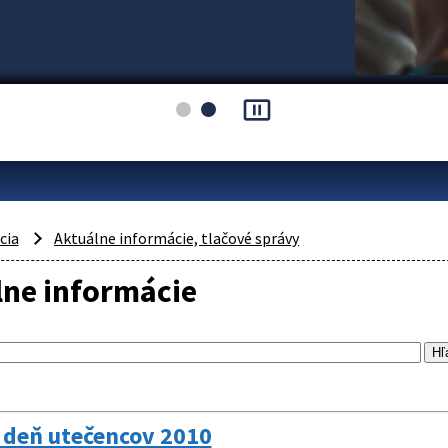
pause_presentation
cia
Aktuálne informácie, tlačové správy
lne informácie
 deň utečencov 2010