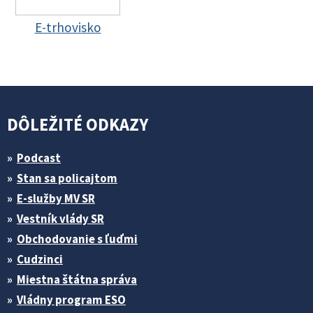
E-trhovisko
DÔLEŽITÉ ODKAZY
Podcast
Stan sa policajtom
E-služby MV SR
Vestník vlády SR
Obchodovanie s ľuďmi
Cudzinci
Miestna štátna správa
Vládny program ESO