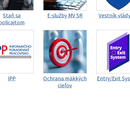
Staň sa
E-služby MV SR
Vestník vlád
policajtom
IPP
Ochrana mäkkých
Entry/Exit Sy
cieľov