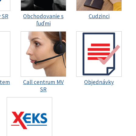
y SR
Obchodovanie s
Cudzinci
ľuďmi
stem
Call centrum MV
Objednávky
SR