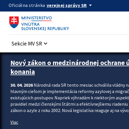
Preskocit na hlavný obsah
arrow_drop_down
verejnej správy SR
Oficiálna stránka
Sekcie MV SR
keyboard_arrow_down
Zastavit automatický posun upútavok
Nový zákon o medzinárodnej ochrane úč
konania
30. 04. 2026
Národná rada SR tento mesiac schválila vládny 
hlavným cieľom je implementácia reformy azylovej a migračn
existujúcich postupov. Napriek výhradám k niektorým aspekt
pravidiel medzi členskými štátmi a efektívnejšiemu riadeniu 
zákon o azyle z roku 2002. Nová legislatíva reaguje aj na vývo
Viac