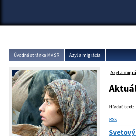
Úvodná stránka MV SR
Azyl a migrácia
Azyl a migrá
Aktuá
Hľadať text
:
RSS
Svetový