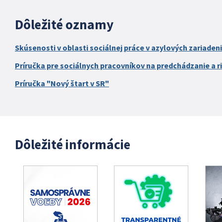
Dôležité oznamy
Skúsenosti v oblasti sociálnej práce v azylových zariaden
Príručka pre sociálnych pracovníkov na predchádzanie a ri
Príručka "Nový štart v SR"
Dôležité informácie