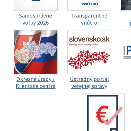
Samosprávne
Transparentné
voľby 2026
vnútro
Okresné úrady /
Ústredný portál
Klientske centrá
verejnej správy