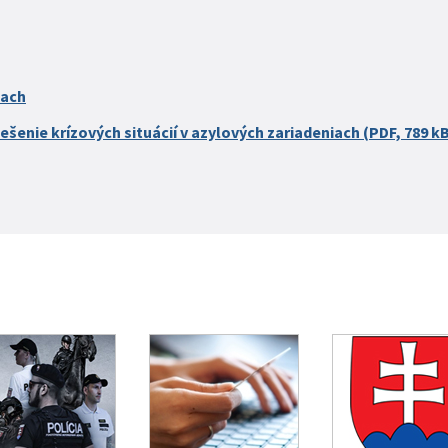
iach
ešenie krízových situácií v azylových zariadeniach (PDF, 789 k