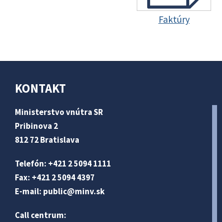
Faktúry
KONTAKT
Ministerstvo vnútra SR
Pribinova 2
812 72 Bratislava
Telefón: +421 2 5094 1111
Fax: +421 2 5094 4397
E-mail:
public@minv
.sk
Call centrum: