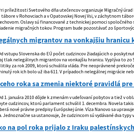
ri príležitosti Svetového dňa utečencov organizuje Migračný úrad 
tábore v Rohovciach a v Opatovskej Novej Vsi, v záchytnom táb
chovom. Oslavy sú financované z technickej pomoci spoločného 
 riadenie migračných tokov. Program bude pozostávať zo športových
egálnych migrantov na vonkajšiu hranicu 
d vstupu Slovenska do EÚ počet cudzincov žiadajúcich o poskytnu
j tlak nelegálnych migrantov na vonkajšiu hranicu. Vyplýva to zo 
itiky za rok 2009, ktorú schválila vláda. Pre neoprávnené prekroč
inulý rok ich bolo už iba 611. V prípadoch nelegálnej migrácie ne
eho roka sa zmenia niektoré pravidlá pre
d 1. januára 2010 dôjde k zmenám v udeľovaní pobytov a tiež v obla
te cudzincov, ktorú parlament schválil 1. decembra. Novela takist
berá nové právne predpisy Európskej únie. Víza Nanovo sa upravuj
. Jednoznačne sa ustanovuje, že cudzincom sú vydávané dva typy ví
o na pol roka prijalo z Iraku palestínskyc