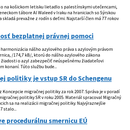
o na košickom letisku lietadlo s palestínskymi utečencami,
neckom tábore Al Waleed v Iraku na hraniciach so Sýrskou
a skladá prevažne z rodín s deťmi. Najstarší člen má 77 rokov
osť bezplatnej právnej pomoci
ia harmonizácia nášho azylového práva s azylovým právom
rnica, /174,7 kB/, ktorú do nášho azylového zákona
žiadosti o azyl zabezpečiť neúspešnému žiadateľovi
 konaní. Túto službu bude...
j politiky je vstup SR do Schengenu
z Koncepcie migračnej politiky za rok 2007. Správa je v poradí
gračnej politiky SR v roku 2005. Materiál spracoval Migračný
ch sa na realizácii migračnej politiky. Najvýraznejšie
 stalo...
ve procedurálnu smernicu EÚ